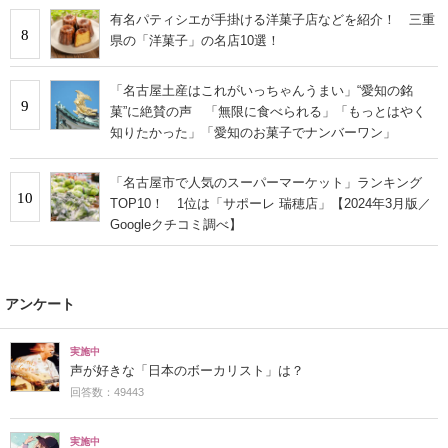
有名パティシエが手掛ける洋菓子店などを紹介！ 三重
8
県の「洋菓子」の名店10選！
「名古屋土産はこれがいっちゃんうまい」“愛知の銘
9
菓”に絶賛の声 「無限に食べられる」「もっとはやく
知りたかった」「愛知のお菓子でナンバーワン」
「名古屋市で人気のスーパーマーケット」ランキング
10
TOP10！ 1位は「サポーレ 瑞穂店」【2024年3月版／
Googleクチコミ調べ】
アンケート
実施中
声が好きな「日本のボーカリスト」は？
回答数：49443
実施中