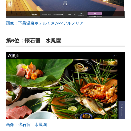
画像：下呂温泉ホテルくさかべアルメリア
第6位：懐石宿 水鳳園
画像：懐石宿 水鳳園