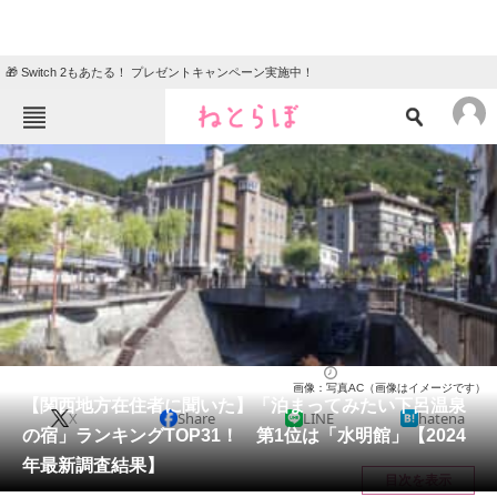
🎁 Switch 2もあたる！ プレゼントキャンペーン実施中！
ねとらぼメニュー
TOP
ニュース
エンタメ
クイズ
グルメ
地域
住まい
教育・育児
動物
リサーチ
岐阜県
2024/11/01 19:55（公開）
画像：写真AC（画像はイメージです）
会員記事
【関西地方在住者に聞いた】「泊まってみたい下呂温泉
X
Share
LINE
hatena
の宿」ランキングTOP31！ 第1位は「水明館」【2024
メディア
年最新調査結果】
目次を表示
注目記事を集めた総合ページ