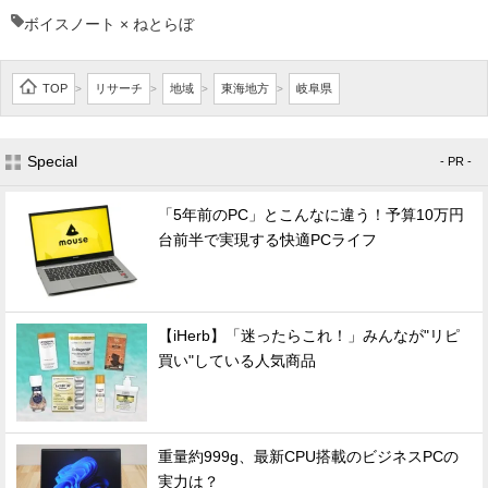
ボイスノート × ねとらぼ
TOP
リサーチ
地域
東海地方
岐阜県
>
>
>
>
Special
- PR -
「5年前のPC」とこんなに違う！予算10万円
台前半で実現する快適PCライフ
【iHerb】「迷ったらこれ！」みんなが"リピ
買い"している人気商品
重量約999g、最新CPU搭載のビジネスPCの
実力は？