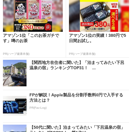
アマゾン1位「このお茶ガチで
アマゾン1位の実績！380円で5
す」噂のお茶
日間お試し。
PR(ハーブ健康本舗)
PR(ハーブ健康本舗)
【関西地方在住者に聞いた】「泊まってみたい下呂
温泉の宿」ランキングTOP31！ ...
FPが解説！Apple製品を分割手数料0円で入手する
方法とは？
PR(Fav-Log)
【50代に聞いた】泊まってみたい「下呂温泉の宿」