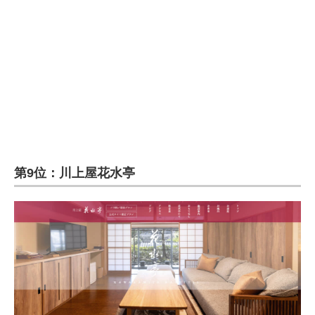
企業向けIT製品の総合サイト
IT製品の技術・比較・事例
製造業のIT導入・活用を支援
モノづくり技術者専門サイト
エレクトロニクス専門サイト
電子設計の基本と応用
第9位：川上屋花水亭
エネルギーの専門メディア
建設×テクノロジーの最前線
ちょっと気になるネットの話題