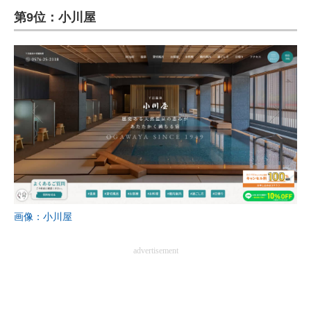
第9位：小川屋
ITの今と未来を見通す
スマホと通信の最新トレンド
進化するPCとデバイスの未来
好きが集まる 比べて選べる
ビジネスと働き方のヒント
AI活用のいまが分かる
企業ITのトレンドを詳説
画像：小川屋
経営リーダーのコミュニティ
advertisement
マーケ×ITの今がよく分かる
ITエンジニア向け専門サイト