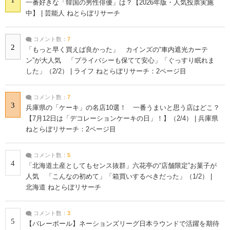
一番好きな「韓国の男性俳優」は？【2026年版・人気投票実施
中】 | 芸能人 ねとらぼリサーチ
コメント数：
7
2
「もっと早く買えば良かった」 カインズの“車内遮光カーテ
ン”が大人気 「プライバシーも保てて安心」「ぐっすり眠れま
した」（2/2） | ライフ ねとらぼリサーチ：2ページ目
コメント数：
7
3
兵庫県の「ケーキ」の名店10選！ 一番うまいと思う店はどこ？
【7月12日は「デコレーションケーキの日」！】（2/4） | 兵庫県
ねとらぼリサーチ：2ページ目
コメント数：
5
4
「北海道土産としてもセンス抜群」六花亭の“店舗限定”お菓子が
人気 「こんなの初めて」「箱買いするべきだった」（1/2） |
北海道 ねとらぼリサーチ
コメント数：
3
5
【バレーボール】ネーションズリーグ日本ラウンドで活躍を期待