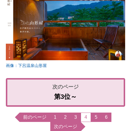
画像：下呂温泉山形屋
第3位～
前のページ
1
2
3
4
5
6
次のページ