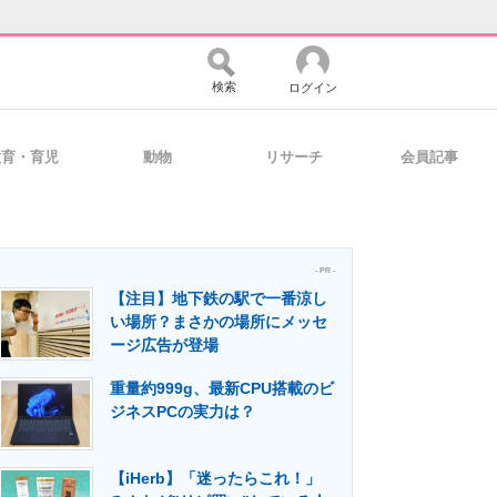
検索
ログイン
教育・育児
動物
リサーチ
会員記事
バイスの未来
好きが集まる 比べて選べる
- PR -
【注目】地下鉄の駅で一番涼し
コミュニティ
マーケ×ITの今がよく分かる
い場所？まさかの場所にメッセ
ージ広告が登場
重量約999g、最新CPU搭載のビ
・活用を支援
ジネスPCの実力は？
【iHerb】「迷ったらこれ！」