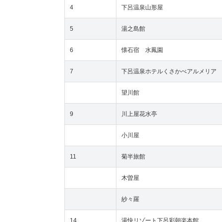
4
下呂温泉山形屋
5
湯之島館
6
懐石宿 水鳳園
7
下呂温泉ホテルくさかべアルメリア
望川館
9
川上屋花水亭
小川屋
11
菊半旅館
木曽屋
紗々羅
14
湯快リゾート下呂彩朝楽本館