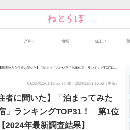
グルメ
地域
住まい
と未来を見通す
スマホと通信の最新トレンド
進化するPCとデ
【関西地方在住者に聞いた】「泊まってみたい下呂温泉の宿」ランキングTOP31！ 第1位は「水明館」【2024年最新調査結果】
のいまが分かる
企業ITのトレンドを詳説
経営リーダーの
2024/11/01 19:55（公開）
2024/11/01 19:55（更新）
住者に聞いた】「泊まってみた
T製品の総合サイト
IT製品の技術・比較・事例
製造業のIT導入
宿」ランキングTOP31！ 第1位
【2024年最新調査結果】