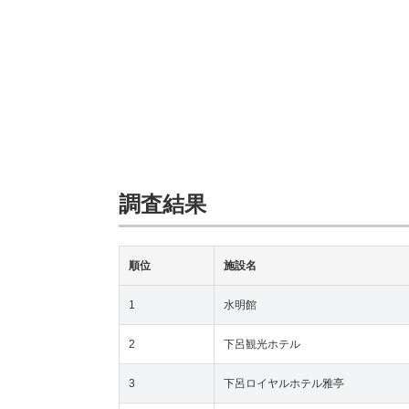
調査結果
順位
施設名
1
水明館
2
下呂観光ホテル
3
下呂ロイヤルホテル雅亭