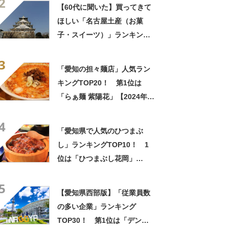
2
Googleクチコミ調べ】
【60代に聞いた】買ってきて
ほしい「名古屋土産（お菓
子・スイーツ）」ランキング
TOP21！ 第1位は「ゆかり
3
（坂角総本舗）」【2024年最
「愛知の担々麺店」人気ラン
新調査結果】
キングTOP20！ 第1位は
「らぁ麺 紫陽花」【2024年6
月21日時点の評価／ラーメン
4
データベース】
「愛知県で人気のひつまぶ
し」ランキングTOP10！ 1
位は「ひつまぶし花岡」
【2024年7月16日時点】
5
【愛知県西部版】「従業員数
の多い企業」ランキング
TOP30！ 第1位は「デンソ