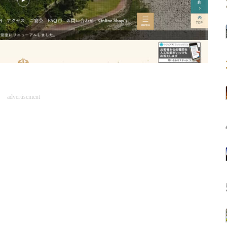
advertisement