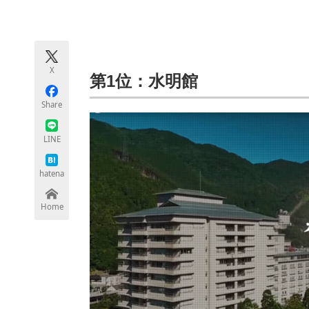
モノづくり技術者専門サイト
エレクトロ
X
ちょっと気になるネットの話題
第1位：水明館
Share
LINE
hatena
Home