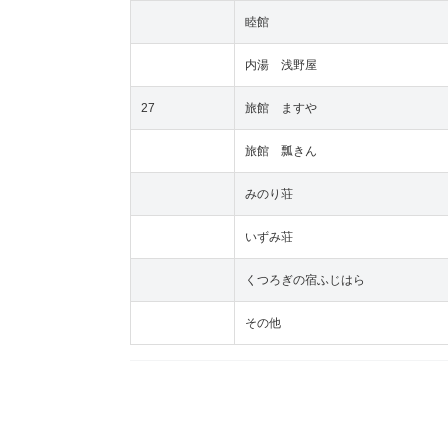
睦館
内湯 浅野屋
27
旅館 ますや
旅館 瓢きん
みのり荘
いずみ荘
くつろぎの宿ふじはら
その他