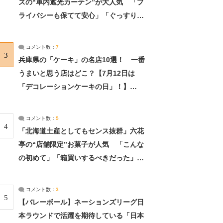
ズの“車内遮光カーテン”が大人気 「プ
ライバシーも保てて安心」「ぐっすり眠
れました」（2/2） | ライフ ねとらぼリ
サーチ：2ページ目
コメント数：
7
3
兵庫県の「ケーキ」の名店10選！ 一番
うまいと思う店はどこ？【7月12日は
「デコレーションケーキの日」！】
（2/4） | 兵庫県 ねとらぼリサーチ：2ペ
ージ目
コメント数：
5
4
「北海道土産としてもセンス抜群」六花
亭の“店舗限定”お菓子が人気 「こんな
の初めて」「箱買いするべきだった」
（1/2） | 北海道 ねとらぼリサーチ
コメント数：
3
5
【バレーボール】ネーションズリーグ日
本ラウンドで活躍を期待している「日本