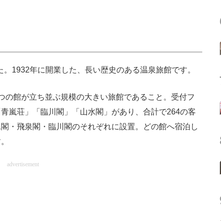
た。1932年に開業した、長い歴史のある温泉旅館です。
つの館が立ち並ぶ規模の大きい旅館であること。受付フ
青嵐荘」「臨川閣」「山水閣」があり、合計で264の客
水閣・飛泉閣・臨川閣のそれぞれに設置。どの館へ宿泊し
す。
advertisement