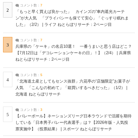
コメント数：
7
2
「もっと早く買えば良かった」 カインズの“車内遮光カーテ
ン”が大人気 「プライバシーも保てて安心」「ぐっすり眠れま
した」（2/2） | ライフ ねとらぼリサーチ：2ページ目
コメント数：
7
3
兵庫県の「ケーキ」の名店10選！ 一番うまいと思う店はどこ？
【7月12日は「デコレーションケーキの日」！】（2/4） | 兵庫県
ねとらぼリサーチ：2ページ目
コメント数：
5
4
「北海道土産としてもセンス抜群」六花亭の“店舗限定”お菓子が
人気 「こんなの初めて」「箱買いするべきだった」（1/2） |
北海道 ねとらぼリサーチ
コメント数：
3
5
【バレーボール】ネーションズリーグ日本ラウンドで活躍を期待
している「日本男子バレー代表選手」は？【2026年版・人気投
票実施中】（投票結果） | スポーツ ねとらぼリサーチ