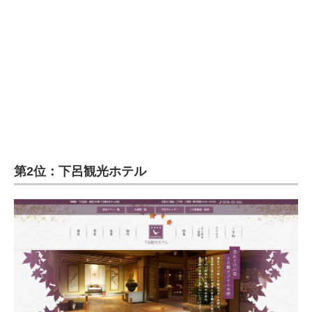
企業向けIT製品の総合サイト
IT製品の技術・比較・事例
製造業のIT導入・活用を支援
モノづくり技術者専門サイト
エレクトロニクス専門サイト
電子設計の基本と応用
第2位：下呂観光ホテル
エネルギーの専門メディア
建設×テクノロジーの最前線
ちょっと気になるネットの話題