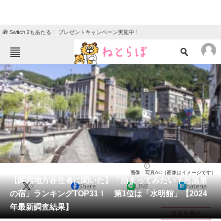
🎁 Switch 2もあたる！ プレゼントキャンペーン実施中！
ねとらぼメニュー
TOP
ニュース
エンタメ
クイズ
グルメ
地域
住まい
教育・育児
動物
リサーチ
岐阜県
2024/11/01 19:55（公開）
画像：写真AC（画像はイメージです）
会員記事
【関西地方在住者に聞いた】「泊まってみたい下呂温泉
X
Share
LINE
hatena
の宿」ランキングTOP31！ 第1位は「水明館」【2024
メディア
年最新調査結果】
目次を表示
注目記事を集めた総合ページ