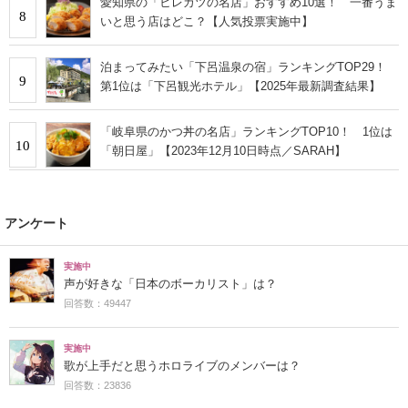
愛知県の「ヒレカツの名店」おすすめ10選！ 一番うま
8
いと思う店はどこ？【人気投票実施中】
泊まってみたい「下呂温泉の宿」ランキングTOP29！
9
第1位は「下呂観光ホテル」【2025年最新調査結果】
「岐阜県のかつ丼の名店」ランキングTOP10！ 1位は
10
「朝日屋」【2023年12月10日時点／SARAH】
アンケート
実施中
声が好きな「日本のボーカリスト」は？
回答数：49447
実施中
歌が上手だと思うホロライブのメンバーは？
回答数：23836