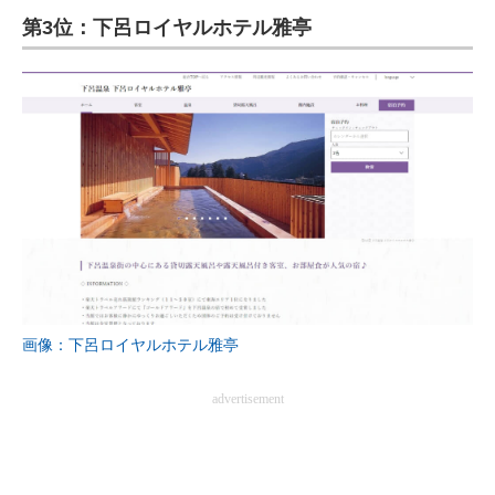
第3位：下呂ロイヤルホテル雅亭
ITの今と未来を見通す
スマホと通信の最新トレンド
進化するPCとデバイスの未来
好きが集まる 比べて選べる
ビジネスと働き方のヒント
AI活用のいまが分かる
企業ITのトレンドを詳説
画像：下呂ロイヤルホテル雅亭
経営リーダーのコミュニティ
advertisement
マーケ×ITの今がよく分かる
ITエンジニア向け専門サイト