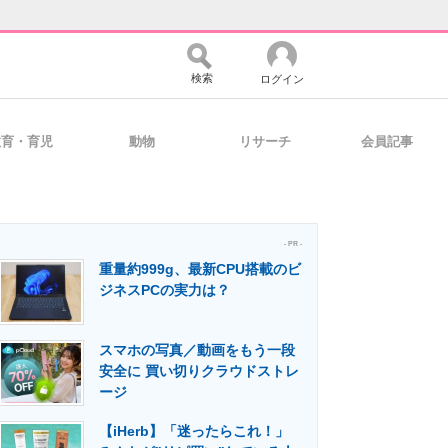
検索
ログイン
教育・育児
動物
リサーチ
会員記事
バイスの未来
好きが集まる 比べて選べる
- PR -
重量約999g、最新CPU搭載のビ
コミュニティ
マーケ×ITの今がよく分かる
ジネスPCの実力は？
スマホの写真／動画をもう一段
・活用を支援
安全に 買い切りクラウドストレ
ージ
【iHerb】「迷ったらこれ！」