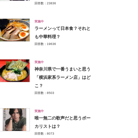
回答数：23836
実施中
ラーメンって日本食？それと
も中華料理？
回答数：19636
実施中
神奈川県で一番うまいと思う
「横浜家系ラーメン店」はど
こ？
回答数：8503
実施中
唯一無二の歌声だと思うボー
カリストは？
回答数：8073