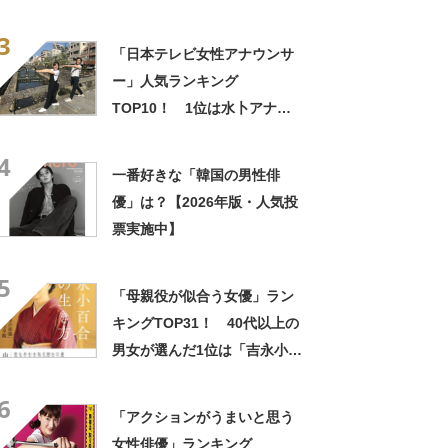
奈央」【2023年最新調査結
3
果】
「日本テレビ女性アナウンサ
ー」人気ランキング
TOP10！ 1位は水卜アナに
決定！【2021年最新投票結
4
果】
一番好きな「韓国の男性俳
優」は？【2026年版・人気投
票実施中】
5
「母親役が似合う女優」ラン
キングTOP31！ 40代以上の
男女が選んだ1位は「吉永小百
合」さん！【2022年最新調査
6
結果】
「アクションがうまいと思う
女性俳優」ランキング