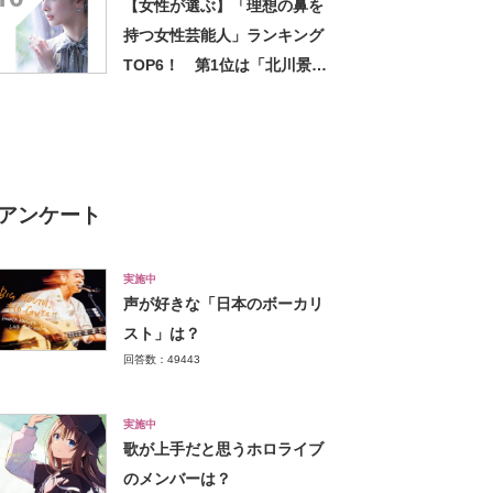
【女性が選ぶ】「理想の鼻を
持つ女性芸能人」ランキング
TOP6！ 第1位は「北川景
子」【2023年最新調査結果】
アンケート
実施中
声が好きな「日本のボーカリ
スト」は？
回答数：49443
実施中
歌が上手だと思うホロライブ
のメンバーは？