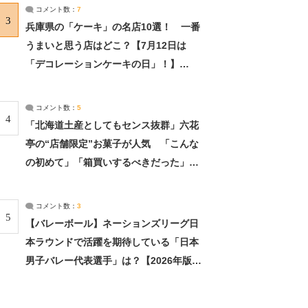
サーチ：2ページ目
コメント数：
7
3
兵庫県の「ケーキ」の名店10選！ 一番
うまいと思う店はどこ？【7月12日は
「デコレーションケーキの日」！】
（2/4） | 兵庫県 ねとらぼリサーチ：2ペ
ージ目
コメント数：
5
4
「北海道土産としてもセンス抜群」六花
亭の“店舗限定”お菓子が人気 「こんな
の初めて」「箱買いするべきだった」
（1/2） | 北海道 ねとらぼリサーチ
コメント数：
3
5
【バレーボール】ネーションズリーグ日
本ラウンドで活躍を期待している「日本
男子バレー代表選手」は？【2026年版・
人気投票実施中】（投票結果） | スポー
ツ ねとらぼリサーチ