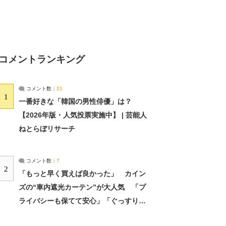
コメントランキング
コメント数：
21
1
一番好きな「韓国の男性俳優」は？
【2026年版・人気投票実施中】 | 芸能人
ねとらぼリサーチ
コメント数：
7
2
「もっと早く買えば良かった」 カイン
ズの“車内遮光カーテン”が大人気 「プ
ライバシーも保てて安心」「ぐっすり眠
れました」（2/2） | ライフ ねとらぼリ