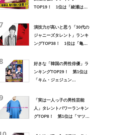
TOP19！ 1位は「綾瀬はる
か」【2022年最新調査結果】
7
​​演技力が高いと思う「30代の
ジャニーズタレント」ランキ
ングTOP38！ 1位は「亀梨
和也」【2022年最新投票結
8
果】
好きな「韓国の男性俳優」ラ
ンキングTOP29！ 第1位は
「キム・ジェジュン
（JYJ）」【2026年最新投票
9
結果】
「実は一人っ子の男性芸能
人」タレントパワーランキン
グTOP8！ 第1位は「マツ
コ・デラックス」！【2022年
10
最新調査結果】