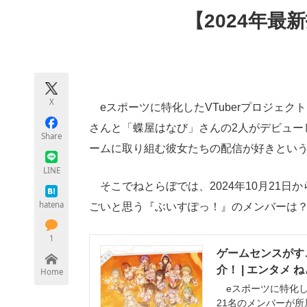
モノづくり技術者専門サイト
エレクトロ
【2024年最
ちょっと気になるネットの話題
X
eスポーツに特化したVTuberプロジェク
さんと「蝶屋はなび」さんの2人がデビュー
Share
ームに取り組む彼女たちの配信が好きとい
LINE
そこでねとらぼでは、2024年10月21日
hatena
ごいと思う『ぶいすぽっ！』のメンバーは
1
ゲームセンスがす
介！ | エンタメ
Home
eスポーツに特化した
21名のメンバーが