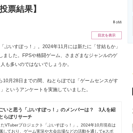
ニクス専門サイト
電子設計の基本と応用
エネルギーの専
新投票結果】
oMi
目次を表示
ト「ぶいすぽっ！」。2024年11月には新たに「甘結もか」
しました。FPSや格闘ゲーム、さまざまなジャンルのゲ
う人も多いのではないでしょうか。
から10月28日までの間、ねとらぼでは「ゲームセンスがす
？」というアンケートを実施していました。
ごいと思う「ぶいすぽっ！」のメンバーは？ 3人を紹
 ねとらぼリサーチ
VTuberプロジェクト「ぶいすぽっ！」。2024年10月現在は
所属しており、ゲーム実況や大会出場などの活動を通してeスポ