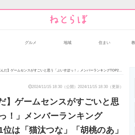
グルメ
地域
住まい
と未来を見通す
スマホと通信の最新トレンド
進化するPCとデ
ゲームセンスがすごいと思う「ぶいすぽっ！」メンバーランキングTOP21！ 第1位は「猫汰つな」「胡桃のあ」【2024年最新投票結果】
のいまが分かる
企業ITのトレンドを詳説
経営リーダーの
2024/11/15 18:30（公開）
2024/11/15 18:30（更新）
だ】ゲームセンスがすごいと思
T製品の総合サイト
IT製品の技術・比較・事例
製造業のIT導入
っ！」メンバーランキング
 第1位は「猫汰つな」「胡桃のあ」