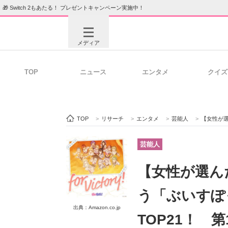
🎁 Switch 2もあたる！ プレゼントキャンペーン実施中！
メディア
TOP
ニュース
エンタメ
クイズ
注目記事を集めた総合ページ
ITの今
TOP
>
リサーチ
>
エンタメ
>
芸能人
>
【女性が選んだ】
ビジネスと働き方のヒント
AI活用
芸能人
【女性が選ん
ITエンジニア向け専門サイト
企業向けI
う「ぶいすぽ
出典：Amazon.co.jp
TOP21！