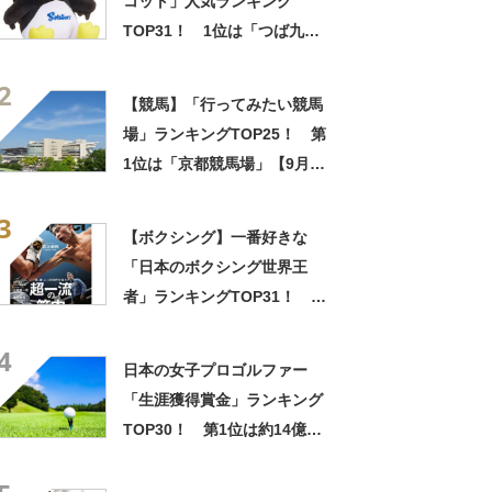
コット」人気ランキング
TOP31！ 1位は「つば九
郎」【8月9日は野球の日】
2
【競馬】「行ってみたい競馬
場」ランキングTOP25！ 第
1位は「京都競馬場」【9月16
日は競馬の日！】
3
【ボクシング】一番好きな
「日本のボクシング世界王
者」ランキングTOP31！ 第
1位は「井上尚弥」に決定！
4
【2023年最新投票結果】
日本の女子プロゴルファー
「生涯獲得賞金」ランキング
TOP30！ 第1位は約14億の
「不動裕理」【9月7日は日本
女子プロゴルフ選手権のスタ