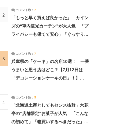
コメント数：
7
2
「もっと早く買えば良かった」 カイン
ズの“車内遮光カーテン”が大人気 「プ
ライバシーも保てて安心」「ぐっすり眠
れました」（2/2） | ライフ ねとらぼリ
サーチ：2ページ目
コメント数：
7
3
兵庫県の「ケーキ」の名店10選！ 一番
うまいと思う店はどこ？【7月12日は
「デコレーションケーキの日」！】
（2/4） | 兵庫県 ねとらぼリサーチ：2ペ
ージ目
コメント数：
5
4
「北海道土産としてもセンス抜群」六花
亭の“店舗限定”お菓子が人気 「こんな
の初めて」「箱買いするべきだった」
（1/2） | 北海道 ねとらぼリサーチ