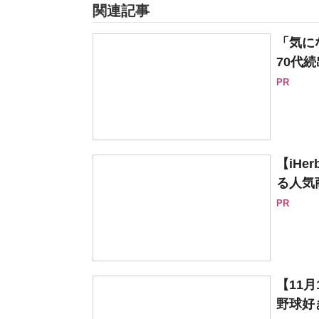
関連記事
「気に
70代続
PR
【iH
る人気
PR
【11
野球好き