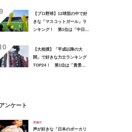
09:18）
9
【プロ野球】12球団の中で好
きな「マスコットガール」ラ
ンキング！ 第1位は「中日ド
ラゴンズ（チア・ドラゴン
10
ズ）」【2023年最新投票結
【大相撲】「平成以降の大
果】
関」で好きな力士ランキング
TOP24！ 第1位は「貴景勝
光信」【2024年最新投票結
果】
アンケート
実施中
声が好きな「日本のボーカリ