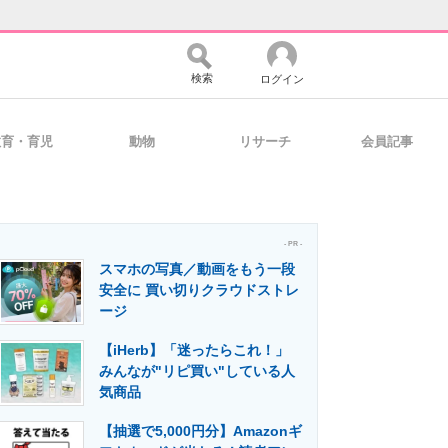
検索
ログイン
教育・育児
動物
リサーチ
会員記事
バイスの未来
好きが集まる 比べて選べる
- PR -
スマホの写真／動画をもう一段
コミュニティ
マーケ×ITの今がよく分かる
安全に 買い切りクラウドストレ
ージ
【iHerb】「迷ったらこれ！」
・活用を支援
みんなが"リピ買い"している人
気商品
【抽選で5,000円分】Amazonギ