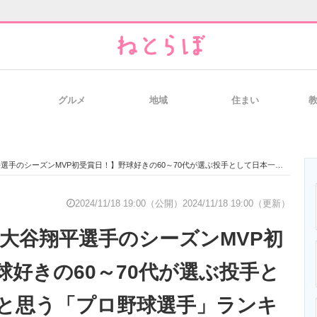
グルメ
地域
住まい
と未来を見通す
スマホと通信の最新トレンド
進化するPCとデ
ンMVP初受賞日！】野球好きの60～70代が選ぶ投手として日本一だと思う「プロ野球選手」ランキングTOP18！ 第1位は「大谷翔平」
のいまが分かる
企業ITのトレンドを詳説
経営リーダーの
2024/11/18 19:00（公開）
2024/11/18 19:00（更新）
は大谷翔平選手のシーズンMVP初
T製品の総合サイト
IT製品の技術・比較・事例
製造業のIT導入
球好きの60～70代が選ぶ投手と
と思う「プロ野球選手」ランキ