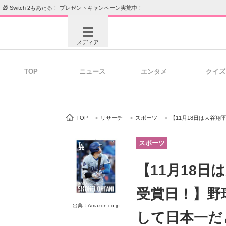
🎁 Switch 2もあたる！ プレゼントキャンペーン実施中！
メディア
TOP
ニュース
エンタメ
クイズ
注目記事を集めた総合ページ
ITの今
TOP
>
リサーチ
>
スポーツ
>
【11月18日は大谷翔平選手のシーズ
ビジネスと働き方のヒント
AI活用
スポーツ
【11月18日
ITエンジニア向け専門サイト
企業向けI
受賞日！】野
出典：Amazon.co.jp
して日本一だ