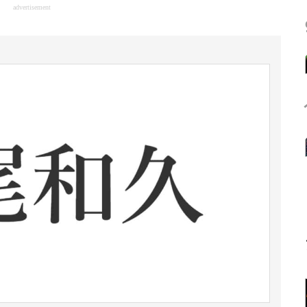
advertisement