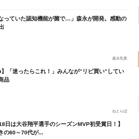
なっていた認知機能が菌で…」森永が開発。感動の
出
森永乳業
erb】「迷ったらこれ！」みんなが"リピ買い"してい
商品
ねとらぼ
月18日は大谷翔平選手のシーズンMVP初受賞日！】
の60～70代が...