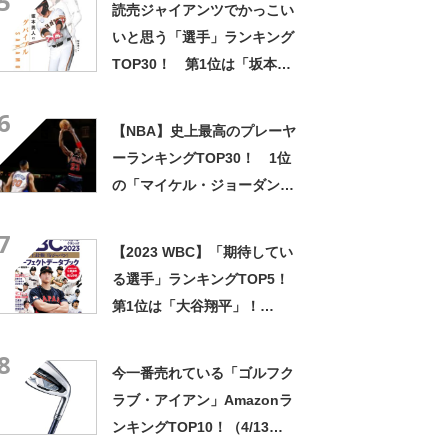
5
読売ジャイアンツでかっこい
ート日】
いと思う「選手」ランキング
TOP30！ 第1位は「坂本勇
人」【2025年最新調査結果】
6
【NBA】史上最高のプレーヤ
ーランキングTOP30！ 1位
の「マイケル・ジョーダン」
に続く2位は？【ESPN調査】
7
【2023 WBC】「期待してい
る選手」ランキングTOP5！
第1位は「大谷翔平」！
【2023年最新投票結果】
8
今一番売れている「ゴルフク
ラブ・アイアン」Amazonラ
ンキングTOP10！（4/13