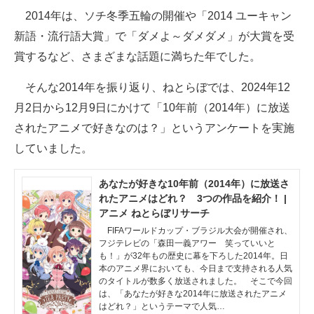
2014年は、ソチ冬季五輪の開催や「2014 ユーキャン
ITの今と未来を見通す
新語・流行語大賞」で「ダメよ～ダメダメ」が大賞を受
賞するなど、さまざまな話題に満ちた年でした。
スマホと通信の最新トレンド
そんな2014年を振り返り、ねとらぼでは、2024年12
進化するPCとデバイスの未来
月2日から12月9日にかけて「10年前（2014年）に放送
好きが集まる 比べて選べる
されたアニメで好きなのは？」というアンケートを実施
していました。
ビジネスと働き方のヒント
AI活用のいまが分かる
あなたが好きな10年前（2014年）に放送さ
れたアニメはどれ？ 3つの作品を紹介！ |
企業ITのトレンドを詳説
アニメ ねとらぼリサーチ
FIFAワールドカップ・ブラジル大会が開催され、
経営リーダーのコミュニティ
フジテレビの「森田一義アワー 笑っていいと
も！」が32年もの歴史に幕を下ろした2014年。日
本のアニメ界においても、今日まで支持される人気
マーケ×ITの今がよく分かる
のタイトルが数多く放送されました。 そこで今回
は、「あなたが好きな2014年に放送されたアニメ
ITエンジニア向け専門サイト
はどれ？」というテーマで人気…