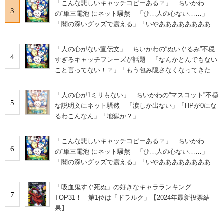
「こんな悲しいキャッチコピーある？」 ちいかわ
3
の“単三電池”にネット騒然 「ひ…人の心ない……」
「闇の深いグッズで震える」「いやあああああああああ
あ」
「人の心がない宣伝文」 ちいかわの“ぬいぐるみ”不穏
4
すぎるキャッチフレーズが話題 「なんかとんでもない
こと言ってない！？」「もう包み隠さなくなってきた
な」
「人の心が1ミリもない」 ちいかわの“マスコット”不穏
5
な説明文にネット騒然 「涙しか出ない」「HPが0にな
るわこんなん」「地獄か？」
「こんな悲しいキャッチコピーある？」 ちいかわ
6
の“単三電池”にネット騒然 「ひ…人の心ない……」
「闇の深いグッズで震える」「いやあああああああああ
あ」
「吸血鬼すぐ死ぬ」の好きなキャラランキング
7
TOP31！ 第1位は「ドラルク」【2024年最新投票結
果】