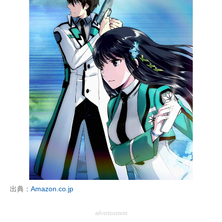
出典：
Amazon.co.jp
advertisement