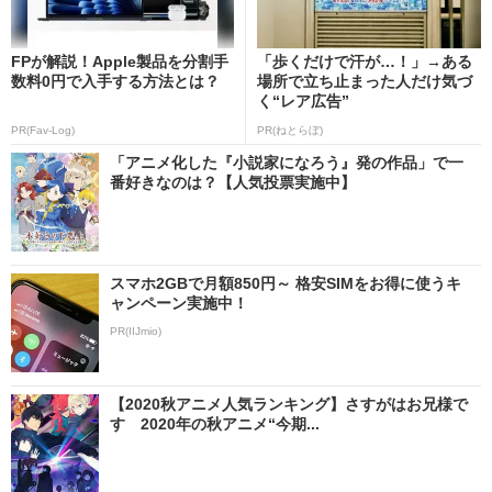
FPが解説！Apple製品を分割手
「歩くだけで汗が…！」→ある
数料0円で入手する方法とは？
場所で立ち止まった人だけ気づ
く“レア広告”
PR(Fav-Log)
PR(ねとらぼ)
「アニメ化した『小説家になろう』発の作品」で一
番好きなのは？【人気投票実施中】
スマホ2GBで月額850円～ 格安SIMをお得に使うキ
ャンペーン実施中！
PR(IIJmio)
【2020秋アニメ人気ランキング】さすがはお兄様で
す 2020年の秋アニメ“今期...