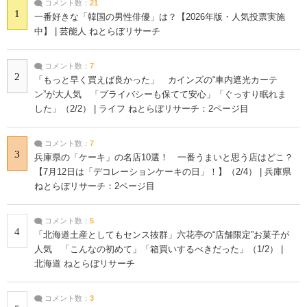
コメント数：
21
1
一番好きな「韓国の男性俳優」は？【2026年版・人気投票実施
中】 | 芸能人 ねとらぼリサーチ
コメント数：
7
2
「もっと早く買えば良かった」 カインズの“車内遮光カーテ
ン”が大人気 「プライバシーも保てて安心」「ぐっすり眠れま
した」（2/2） | ライフ ねとらぼリサーチ：2ページ目
コメント数：
7
3
兵庫県の「ケーキ」の名店10選！ 一番うまいと思う店はどこ？
【7月12日は「デコレーションケーキの日」！】（2/4） | 兵庫県
ねとらぼリサーチ：2ページ目
コメント数：
5
4
「北海道土産としてもセンス抜群」六花亭の“店舗限定”お菓子が
人気 「こんなの初めて」「箱買いするべきだった」（1/2） |
北海道 ねとらぼリサーチ
コメント数：
3