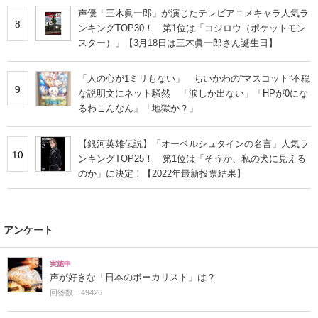
声優「三木眞一郎」が演じたテレビアニメキャラ人気ラ
8
ンキングTOP30！ 第1位は「コジロウ（ポケットモン
スター）」【3月18日は三木眞一郎さん誕生日】
「人の心が1ミリもない」 ちいかわの“マスコット”不穏
9
な説明文にネット騒然 「涙しか出ない」「HPが0にな
るわこんなん」「地獄か？」
【銀河英雄伝説】「オーベルシュタインの名言」人気ラ
10
ンキングTOP25！ 第1位は「そうか、私の犬に見える
のか」に決定！【2022年最新投票結果】
アンケート
実施中
声が好きな「日本のボーカリスト」は？
回答数：49426