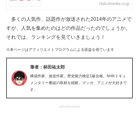
nlab.itmedia.co.jp
企業向けIT製品の総合サイト
多くの人気作、話題作が放送された2014年のアニメで
IT製品の技術・比較・事例
すが、人気を集めたのはどの作品だったのでしょうか。
製造業のIT導入・活用を支援
それでは、ランキングを見ていきましょう！
モノづくり技術者専門サイト
※本ページはアフィリエイトプログラムによる収益を得ています
エレクトロニクス専門サイト
筆者：林田祐太郎
電子設計の基本と応用
構成作家、放送作家。歴史能力検定1級合格。NHKドキュ
メンタリー番組の取材を経験。マンガ、アニメが大好きで
エネルギーの専門メディア
す。
建設×テクノロジーの最前線
advertisement
ちょっと気になるネットの話題