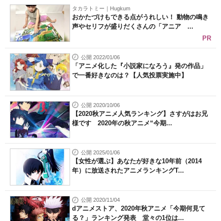
タカラトミー｜Hugkum
おかたづけもできる点がうれしい！ 動物の鳴き
声やセリフが盛りだくさんの「アニア ...
PR
公開 2022/01/06
「アニメ化した『小説家になろう』発の作品」
で一番好きなのは？【人気投票実施中】
公開 2020/10/06
【2020秋アニメ人気ランキング】さすがはお兄
様です 2020年の秋アニメ“今期...
公開 2025/01/06
【女性が選ぶ】あなたが好きな10年前（2014
年）に放送されたアニメランキングT...
公開 2020/11/04
dアニメストア、2020年秋アニメ「今期何見て
る？」ランキング発表 堂々の1位は...