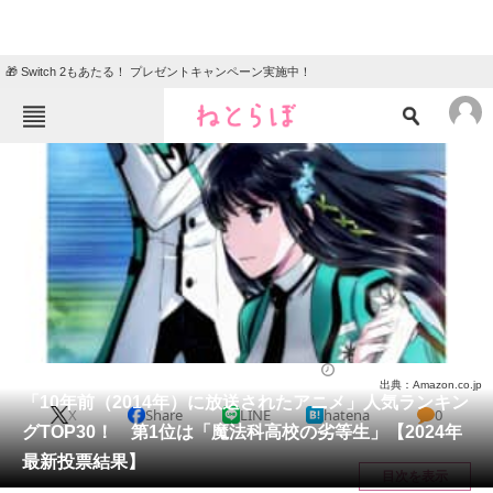
🎁 Switch 2もあたる！ プレゼントキャンペーン実施中！
ねとらぼメニュー
TOP
ニュース
エンタメ
クイズ
グルメ
地域
住まい
教育・育児
動物
リサーチ
アニメ
2024/12/21 16:50（公開）
出典：Amazon.co.jp
会員記事
「10年前（2014年）に放送されたアニメ」人気ランキン
X
Share
LINE
hatena
0
グTOP30！ 第1位は「魔法科高校の劣等生」【2024年
メディア
最新投票結果】
目次を表示
注目記事を集めた総合ページ