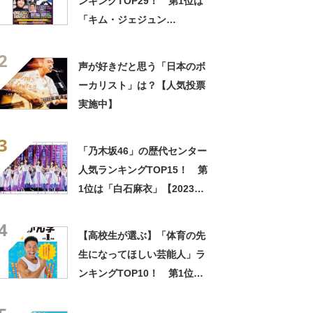
ンキングTOP29！ 第1位は
「キム・ジェジュン
（JYJ）」【2026年最新投票
2
結果】
声が好きだと思う「日本のボ
ーカリスト」は？【人気投票
実施中】
3
「乃木坂46」の歴代センター
人気ランキングTOP15！ 第
1位は「白石麻衣」【2023年
最新投票結果】
4
【高校生が選ぶ】「体育の先
生になってほしい芸能人」ラ
ンキングTOP10！ 第1位は
「なかやまきんに君」【2023
年最新調査結果】