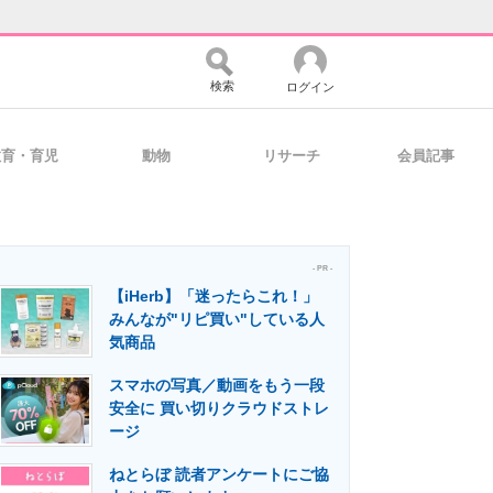
検索
ログイン
教育・育児
動物
リサーチ
会員記事
バイスの未来
好きが集まる 比べて選べる
- PR -
【iHerb】「迷ったらこれ！」
コミュニティ
マーケ×ITの今がよく分かる
みんなが"リピ買い"している人
気商品
スマホの写真／動画をもう一段
・活用を支援
安全に 買い切りクラウドストレ
ージ
ねとらぼ 読者アンケートにご協