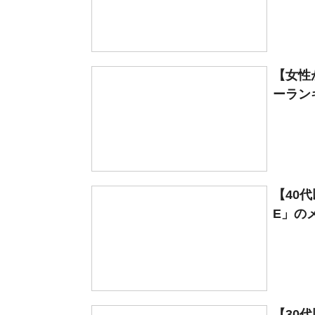
【女性
ーラン
【40
E」の
【30