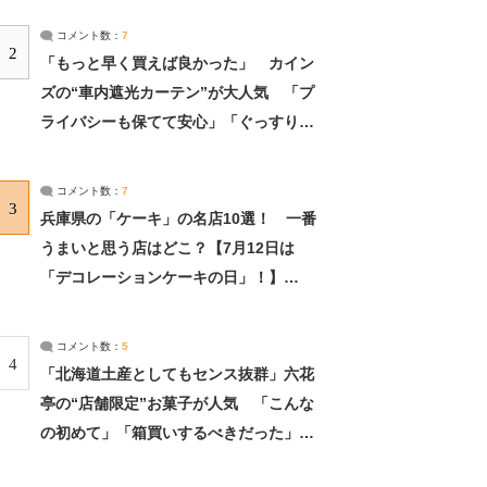
コメント数：
7
2
「もっと早く買えば良かった」 カイン
ズの“車内遮光カーテン”が大人気 「プ
ライバシーも保てて安心」「ぐっすり眠
れました」（2/2） | ライフ ねとらぼリ
サーチ：2ページ目
コメント数：
7
3
兵庫県の「ケーキ」の名店10選！ 一番
うまいと思う店はどこ？【7月12日は
「デコレーションケーキの日」！】
（2/4） | 兵庫県 ねとらぼリサーチ：2ペ
ージ目
コメント数：
5
4
「北海道土産としてもセンス抜群」六花
亭の“店舗限定”お菓子が人気 「こんな
の初めて」「箱買いするべきだった」
（1/2） | 北海道 ねとらぼリサーチ