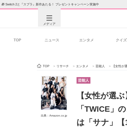
🎁 Switch 2と『スプラ』新作あたる！ プレゼントキャンペーン実施中
メディア
TOP
ニュース
エンタメ
クイズ
注目記事を集めた総合ページ
ITの今
TOP
>
リサーチ
>
エンタメ
>
芸能人
>
【女性が選ぶ】
ビジネスと働き方のヒント
AI活用
芸能人
【女性が選ぶ
ITエンジニア向け専門サイト
企業向けI
「TWICE
出典：Amazon.co.jp
は「サナ」【