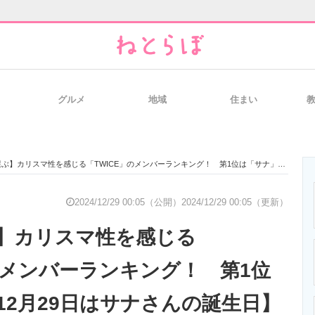
グルメ
地域
住まい
と未来を見通す
スマホと通信の最新トレンド
進化するPCとデ
カリスマ性を感じる「TWICE」のメンバーランキング！ 第1位は「サナ」【12月29日はサナさんの誕生日】
のいまが分かる
企業ITのトレンドを詳説
経営リーダーの
2024/12/29 00:05（公開）
2024/12/29 00:05（更新）
】カリスマ性を感じる
T製品の総合サイト
IT製品の技術・比較・事例
製造業のIT導入
」のメンバーランキング！ 第1位
12月29日はサナさんの誕生日】