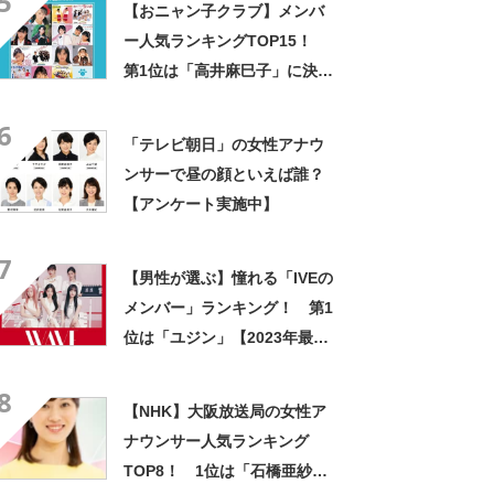
5
【おニャン子クラブ】メンバ
ー人気ランキングTOP15！
第1位は「高井麻巳子」に決
定！【2021年最新結果】
6
「テレビ朝日」の女性アナウ
ンサーで昼の顔といえば誰？
【アンケート実施中】
7
【男性が選ぶ】憧れる「IVEの
メンバー」ランキング！ 第1
位は「ユジン」【2023年最新
調査結果】
8
【NHK】大阪放送局の女性ア
ナウンサー人気ランキング
TOP8！ 1位は「石橋亜紗」