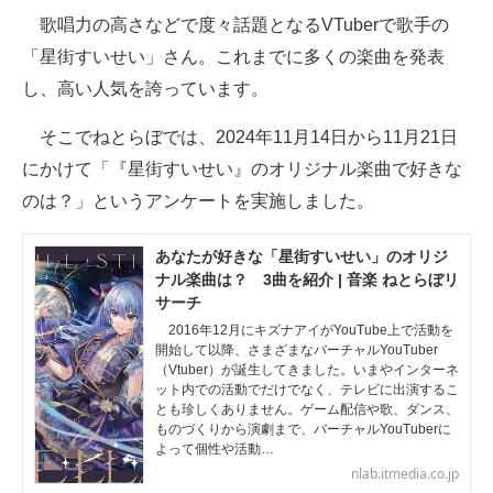
歌唱力の高さなどで度々話題となるVTuberで歌手の
ITの今と未来を見通す
「星街すいせい」さん。これまでに多くの楽曲を発表
し、高い人気を誇っています。
スマホと通信の最新トレンド
そこでねとらぼでは、2024年11月14日から11月21日
進化するPCとデバイスの未来
にかけて「『星街すいせい』のオリジナル楽曲で好きな
好きが集まる 比べて選べる
のは？」というアンケートを実施しました。
ビジネスと働き方のヒント
あなたが好きな「星街すいせい」のオリジ
ナル楽曲は？ 3曲を紹介 | 音楽 ねとらぼリ
AI活用のいまが分かる
サーチ
企業ITのトレンドを詳説
2016年12月にキズナアイがYouTube上で活動を
開始して以降、さまざまなバーチャルYouTuber
（Vtuber）が誕生してきました。いまやインターネ
経営リーダーのコミュニティ
ット内での活動でだけでなく、テレビに出演するこ
とも珍しくありません。ゲーム配信や歌、ダンス、
マーケ×ITの今がよく分かる
ものづくりから演劇まで、バーチャルYouTuberに
よって個性や活動…
ITエンジニア向け専門サイト
nlab.itmedia.co.jp