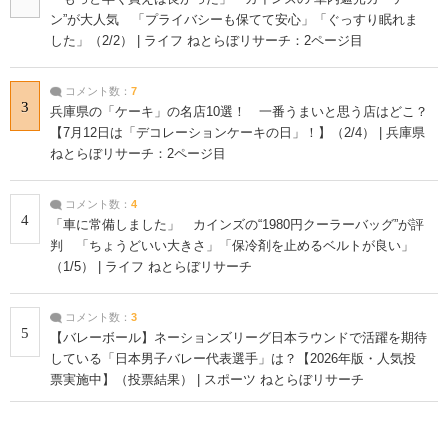
ン”が大人気 「プライバシーも保てて安心」「ぐっすり眠れま
した」（2/2） | ライフ ねとらぼリサーチ：2ページ目
コメント数：
7
3
兵庫県の「ケーキ」の名店10選！ 一番うまいと思う店はどこ？
【7月12日は「デコレーションケーキの日」！】（2/4） | 兵庫県
ねとらぼリサーチ：2ページ目
コメント数：
4
4
「車に常備しました」 カインズの“1980円クーラーバッグ”が評
判 「ちょうどいい大きさ」「保冷剤を止めるベルトが良い」
（1/5） | ライフ ねとらぼリサーチ
コメント数：
3
5
【バレーボール】ネーションズリーグ日本ラウンドで活躍を期待
している「日本男子バレー代表選手」は？【2026年版・人気投
票実施中】（投票結果） | スポーツ ねとらぼリサーチ