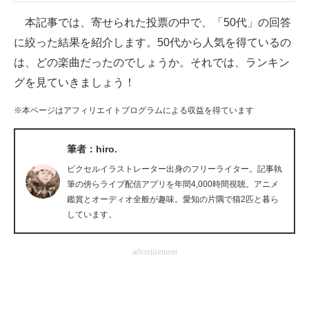
企業向けIT製品の総合サイト
本記事では、寄せられた投票の中で、「50代」の回答
に絞った結果を紹介します。50代から人気を得ているの
IT製品の技術・比較・事例
は、どの楽曲だったのでしょうか。それでは、ランキン
製造業のIT導入・活用を支援
グを見ていきましょう！
モノづくり技術者専門サイト
※本ページはアフィリエイトプログラムによる収益を得ています
エレクトロニクス専門サイト
筆者：hiro.
電子設計の基本と応用
ピクセルイラストレーター出身のフリーライター。記事執
筆の傍らライブ配信アプリを年間4,000時間視聴。アニメ
エネルギーの専門メディア
鑑賞とオーディオ全般が趣味。愛知の片隅で猫2匹と暮ら
しています。
建設×テクノロジーの最前線
advertisement
ちょっと気になるネットの話題