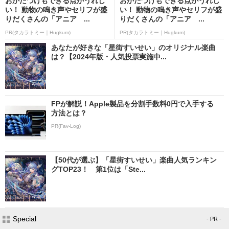
おかたづけもできる点がうれし
おかたづけもできる点がうれし
い！ 動物の鳴き声やセリフが盛
い！ 動物の鳴き声やセリフが盛
りだくさんの「アニア ...
りだくさんの「アニア ...
PR(タカラトミー｜Hugkum)
PR(タカラトミー｜Hugkum)
あなたが好きな「星街すいせい」のオリジナル楽曲
は？【2024年版・人気投票実施中...
FPが解説！Apple製品を分割手数料0円で入手する
方法とは？
PR(Fav-Log)
【50代が選ぶ】「星街すいせい」楽曲人気ランキン
グTOP23！ 第1位は「Ste...
Special
- PR -