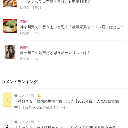
ラーメンって日本食？それとも中華料理？
回答数：19669
実施中
神奈川県で一番うまいと思う「横浜家系ラーメン店」はどこ？
回答数：8512
実施中
唯一無二の歌声だと思うボーカリストは？
回答数：8132
コメントランキング
コメント数：
21
1
一番好きな「韓国の男性俳優」は？【2026年版・人気投票実施
中】 | 芸能人 ねとらぼリサーチ
コメント数：
7
2
「もっと早く買えば良かった」 カインズの“車内遮光カーテ