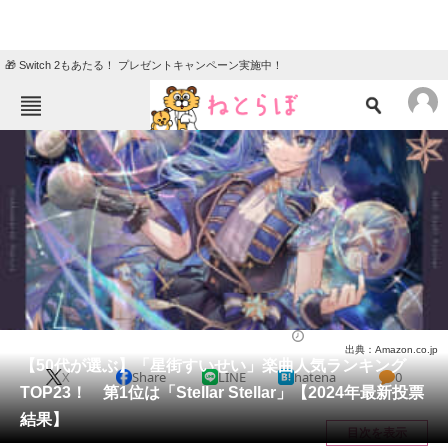
🎁 Switch 2もあたる！ プレゼントキャンペーン実施中！
ねとらぼメニュー
TOP
ニュース
エンタメ
クイズ
グルメ
地域
住まい
教育・育児
動物
リサーチ
音楽
2025/01/06 19:10（公開）
出典：Amazon.co.jp
会員記事
【50代が選ぶ】「星街すいせい」楽曲人気ランキング
X
Share
LINE
hatena
0
TOP23！ 第1位は「Stellar Stellar」【2024年最新投票
メディア
結果】
目次を表示
注目記事を集めた総合ページ