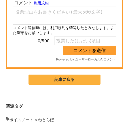
ITの今と未来を見通す
スマホと通信の最新トレンド
進化するPCとデバイスの未来
好きが集まる 比べて選べる
ビジネスと働き方のヒント
AI活用のいまが分かる
記事に戻る
企業ITのトレンドを詳説
経営リーダーのコミュニティ
関連タグ
マーケ×ITの今がよく分かる
ボイスノート × ねとらぼ
ITエンジニア向け専門サイト