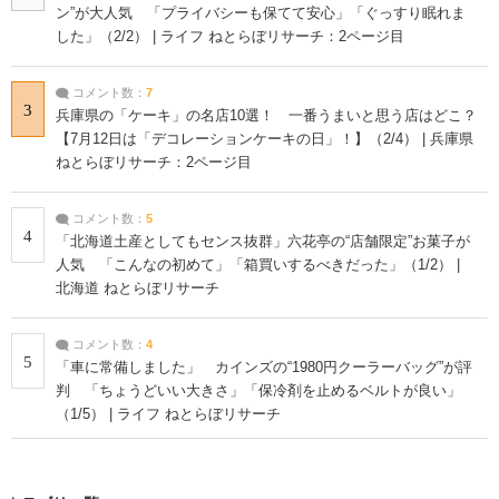
ン”が大人気 「プライバシーも保てて安心」「ぐっすり眠れま
した」（2/2） | ライフ ねとらぼリサーチ：2ページ目
コメント数：
7
3
兵庫県の「ケーキ」の名店10選！ 一番うまいと思う店はどこ？
【7月12日は「デコレーションケーキの日」！】（2/4） | 兵庫県
ねとらぼリサーチ：2ページ目
コメント数：
5
4
「北海道土産としてもセンス抜群」六花亭の“店舗限定”お菓子が
人気 「こんなの初めて」「箱買いするべきだった」（1/2） |
北海道 ねとらぼリサーチ
コメント数：
4
5
「車に常備しました」 カインズの“1980円クーラーバッグ”が評
判 「ちょうどいい大きさ」「保冷剤を止めるベルトが良い」
（1/5） | ライフ ねとらぼリサーチ