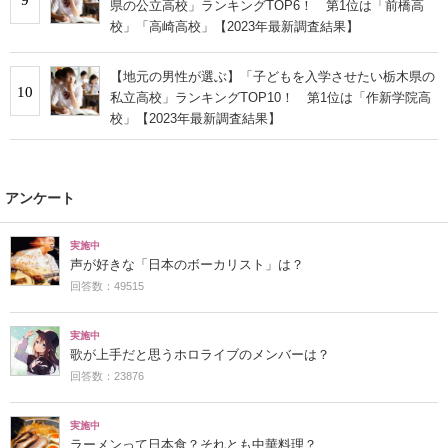
県の公立高校」ランキングTOP6！ 第1位は「前橋高
校」「高崎高校」【2023年最新調査結果】
【地元の男性が選ぶ】「子どもを入学させたい栃木県の
10
私立高校」ランキングTOP10！ 第1位は「作新学院高
校」【2023年最新調査結果】
アンケート
実施中
声が好きな「日本のボーカリスト」は？
回答数：49515
実施中
歌が上手だと思うホロライブのメンバーは？
回答数：23876
実施中
ラーメンって日本食？それとも中華料理？