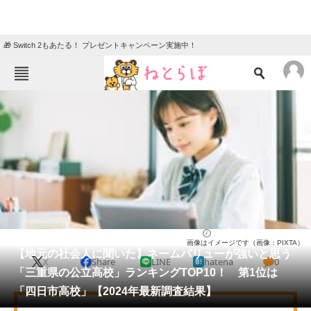
🎁 Switch 2もあたる！ プレゼントキャンペーン実施中！
ねとらぼメニュー
TOP
ニュース
エンタメ
クイズ
グルメ
地域
住まい
教育・育児
動物
リサーチ
高校
2025/02/01 16:40（公開）
画像はイメージです（画像：PIXTA）
会員記事
【地元の社会人に聞いた】ネームバリューが強いと思う
X
Share
LINE
hatena
0
「三重県の公立高校」ランキングTOP10！ 第1位は
メディア
「四日市高校」【2024年最新調査結果】
注目記事を集めた総合ページ