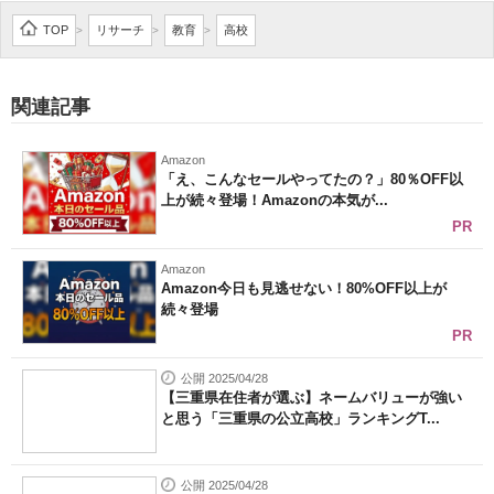
企業向けIT製品の総合サイト
TOP
リサーチ
教育
高校
>
>
>
IT製品の技術・比較・事例
関連記事
製造業のIT導入・活用を支援
Amazon
モノづくり技術者専門サイト
「え、こんなセールやってたの？」80％OFF以
上が続々登場！Amazonの本気が...
エレクトロニクス専門サイト
PR
電子設計の基本と応用
Amazon
Amazon今日も見逃せない！80%OFF以上が
続々登場
エネルギーの専門メディア
PR
建設×テクノロジーの最前線
公開 2025/04/28
【三重県在住者が選ぶ】ネームバリューが強い
ちょっと気になるネットの話題
と思う「三重県の公立高校」ランキングT...
公開 2025/04/28