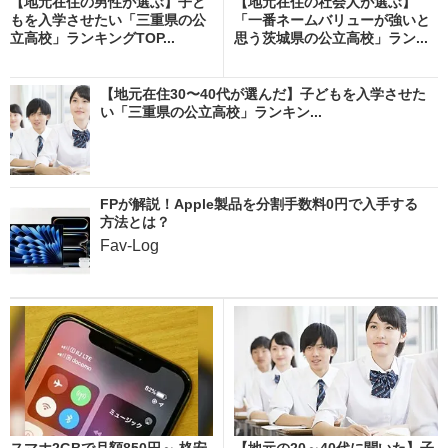
【地元在住の男性が選ぶ】子ど
【地元在住の社会人が選ぶ】
もを入学させたい「三重県の公
「一番ネームバリューが強いと
立高校」ランキングTOP...
思う茨城県の公立高校」ラン...
【地元在住30〜40代が選んだ】子どもを入学させた
い「三重県の公立高校」ランキン...
FPが解説！Apple製品を分割手数料0円で入手する
方法とは？
Fav-Log
スマホ2GBで月額850円～ 格安
【地元の20～40代に聞いた】子