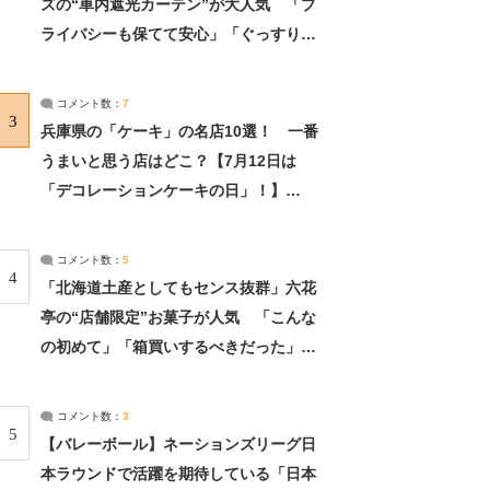
ズの“車内遮光カーテン”が大人気 「プ
ライバシーも保てて安心」「ぐっすり眠
れました」（2/2） | ライフ ねとらぼリ
サーチ：2ページ目
コメント数：
7
3
兵庫県の「ケーキ」の名店10選！ 一番
うまいと思う店はどこ？【7月12日は
「デコレーションケーキの日」！】
（2/4） | 兵庫県 ねとらぼリサーチ：2ペ
ージ目
コメント数：
5
4
「北海道土産としてもセンス抜群」六花
亭の“店舗限定”お菓子が人気 「こんな
の初めて」「箱買いするべきだった」
（1/2） | 北海道 ねとらぼリサーチ
コメント数：
3
5
【バレーボール】ネーションズリーグ日
本ラウンドで活躍を期待している「日本