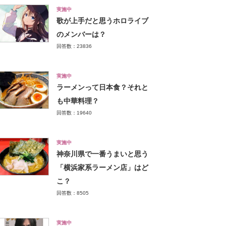
実施中
歌が上手だと思うホロライブ
のメンバーは？
回答数：23836
実施中
ラーメンって日本食？それと
も中華料理？
回答数：19640
実施中
神奈川県で一番うまいと思う
「横浜家系ラーメン店」はど
こ？
回答数：8505
実施中