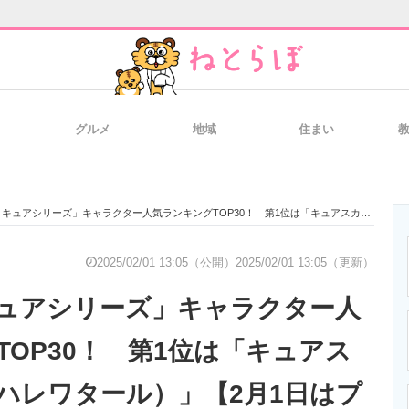
グルメ
地域
住まい
と未来を見通す
スマホと通信の最新トレンド
進化するPCとデ
シリーズ」キャラクター人気ランキングTOP30！ 第1位は「キュアスカイ（ソラ・ハレワタール）」【2月1日はプリキュアの日】
のいまが分かる
企業ITのトレンドを詳説
経営リーダーの
2025/02/01 13:05（公開）
2025/02/01 13:05（更新）
ュアシリーズ」キャラクター人
T製品の総合サイト
IT製品の技術・比較・事例
製造業のIT導入
TOP30！ 第1位は「キュアス
ハレワタール）」【2月1日はプ