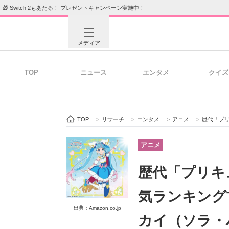
🎁 Switch 2もあたる！ プレゼントキャンペーン実施中！
メディア
TOP
ニュース
エンタメ
クイズ
注目記事を集めた総合ページ
ITの今
TOP
>
リサーチ
>
エンタメ
>
アニメ
>
歴代「プリキュア
ビジネスと働き方のヒント
AI活用
アニメ
歴代「プリキ
ITエンジニア向け専門サイト
企業向けI
気ランキング
出典：Amazon.co.jp
カイ（ソラ・