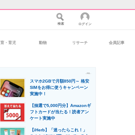
検索
ログイン
教育・育児
動物
リサーチ
会員記事
バイスの未来
好きが集まる 比べて選べる
- PR -
スマホ2GBで月額850円～ 格安
コミュニティ
マーケ×ITの今がよく分かる
SIMをお得に使うキャンペーン
実施中！
【抽選で5,000円分】Amazonギ
・活用を支援
フトカードが当たる！読者アン
ケート実施中
【iHerb】「迷ったらこれ！」