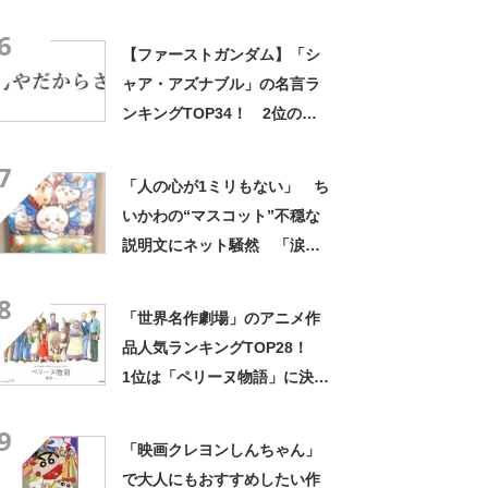
の心ない……」「闇の深いグ
6
ッズで震える」「いやあああ
【ファーストガンダム】「シ
あああああああ」
ャア・アズナブル」の名言ラ
ンキングTOP34！ 2位の
「坊やだからさ」を上回る1位
7
は？
「人の心が1ミリもない」 ち
いかわの“マスコット”不穏な
説明文にネット騒然 「涙し
か出ない」「HPが0になるわ
8
こんなん」「地獄か？」
「世界名作劇場」のアニメ作
品人気ランキングTOP28！
1位は「ペリーヌ物語」に決
定！【2022年最新投票結果】
9
「映画クレヨンしんちゃん」
で大人にもおすすめしたい作