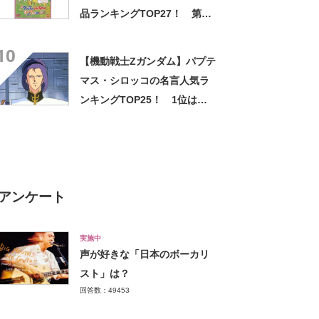
品ランキングTOP27！ 第1
位は「嵐を呼ぶ モーレツ！オ
10
トナ帝国の逆襲」【2022年最
【機動戦士Zガンダム】パプテ
新投票結果】
マス・シロッコの名言人気ラ
ンキングTOP25！ 1位は
「落ちろカトンボ!!!!」に決
定！【2021年最新投票結果】
アンケート
実施中
声が好きな「日本のボーカリ
スト」は？
回答数：49453