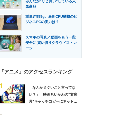
みんなが"リピ買い"している人
門メディア
建設×テクノロジーの最前線
気商品
重量約999g、最新CPU搭載のビ
ジネスPCの実力は？
スマホの写真／動画をもう一段
安全に 買い切りクラウドストレ
ージ
「アニメ」のアクセスランキング
1
「なんかえぐいこと言ってな
い？」 映画ちいかわの“文房
具”キャッチコピーにネット騒
然 「どこに置いてきた