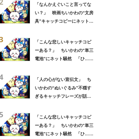
2
の？！心ッ！！」「怖い怖い
「なんかえぐいこと言ってな
怖い怖い怖い怖い怖い」
い？」 映画ちいかわの“文房
具”キャッチコピーにネット騒
然 「どこに置いてきた
3
の？！心ッ！！」「怖い怖い
「こんな悲しいキャッチコピ
怖い怖い怖い怖い怖い」
ーある？」 ちいかわの“単三
電池”にネット騒然 「ひ…人
の心ない……」「闇の深いグ
4
ッズで震える」「いやあああ
「人の心がない宣伝文」 ち
あああああああ」
いかわの“ぬいぐるみ”不穏す
ぎるキャッチフレーズが話
題 「なんかとんでもないこ
5
と言ってない！？」「もう包
「こんな悲しいキャッチコピ
み隠さなくなってきたな」
ーある？」 ちいかわの“単三
電池”にネット騒然 「ひ…人