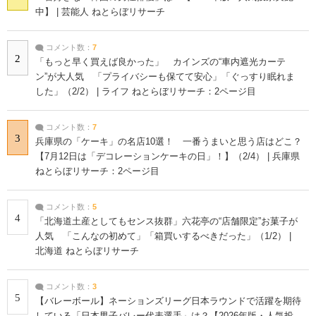
中】 | 芸能人 ねとらぼリサーチ
コメント数：
7
2
「もっと早く買えば良かった」 カインズの“車内遮光カーテ
ン”が大人気 「プライバシーも保てて安心」「ぐっすり眠れま
した」（2/2） | ライフ ねとらぼリサーチ：2ページ目
コメント数：
7
3
兵庫県の「ケーキ」の名店10選！ 一番うまいと思う店はどこ？
【7月12日は「デコレーションケーキの日」！】（2/4） | 兵庫県
ねとらぼリサーチ：2ページ目
コメント数：
5
4
「北海道土産としてもセンス抜群」六花亭の“店舗限定”お菓子が
人気 「こんなの初めて」「箱買いするべきだった」（1/2） |
北海道 ねとらぼリサーチ
コメント数：
3
5
【バレーボール】ネーションズリーグ日本ラウンドで活躍を期待
している「日本男子バレー代表選手」は？【2026年版・人気投