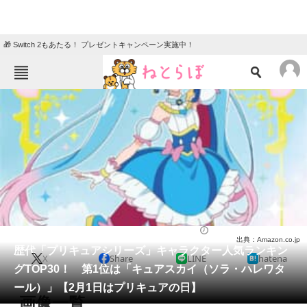
🎁 Switch 2もあたる！ プレゼントキャンペーン実施中！
ねとらぼメニュー
TOP
ニュース
エンタメ
クイズ
グルメ
地域
住まい
教育・育児
動物
リサーチ
アニメ
2025/02/01 13:05（公開）
出典：Amazon.co.jp
会員記事
歴代「プリキュアシリーズ」キャラクター人気ランキン
X
Share
LINE
hatena
グTOP30！ 第1位は「キュアスカイ（ソラ・ハレワタ
メディア
ール）」【2月1日はプリキュアの日】
画像一覧
注目記事を集めた総合ページ