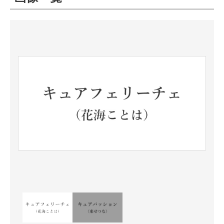
ITの今と未来を見通す
スマホと通信の最新トレンド
進化するPCとデバイスの未来
好きが集まる 比べて選べる
ビジネスと働き方のヒント
AI活用のいまが分かる
企業ITのトレンドを詳説
経営リーダーのコミュニティ
マーケ×ITの今がよく分かる
ITエンジニア向け専門サイト