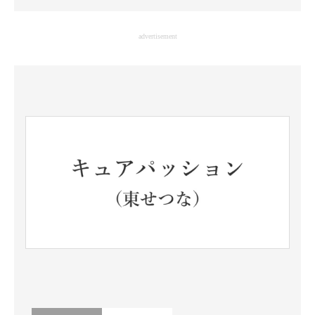
企業向けIT製品の総合サイト
advertisement
IT製品の技術・比較・事例
製造業のIT導入・活用を支援
モノづくり技術者専門サイト
エレクトロニクス専門サイト
電子設計の基本と応用
エネルギーの専門メディア
建設×テクノロジーの最前線
ちょっと気になるネットの話題