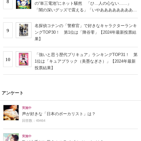
8
の“単三電池”にネット騒然 「ひ…人の心ない……」
「闇の深いグッズで震える」「いやあああああああああ
あ」
名探偵コナンの「警察官」で好きなキャラクターランキ
9
ングTOP30！ 第1位は「降谷零」【2024年最新投票結
果】
「強いと思う歴代プリキュア」ランキングTOP31！ 第
10
1位は「キュアブラック（美墨なぎさ）」【2024年最新
投票結果】
アンケート
実施中
声が好きな「日本のボーカリスト」は？
回答数：49464
実施中