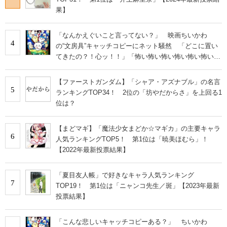
果】
「なんかえぐいこと言ってない？」 映画ちいかわ
4
の“文房具”キャッチコピーにネット騒然 「どこに置い
てきたの？！心ッ！！」「怖い怖い怖い怖い怖い怖い怖
い」
【ファーストガンダム】「シャア・アズナブル」の名言
5
ランキングTOP34！ 2位の「坊やだからさ」を上回る1
位は？
【まどマギ】「魔法少女まどか☆マギカ」の主要キャラ
6
人気ランキングTOP5！ 第1位は「暁美ほむら」！
【2022年最新投票結果】
「夏目友人帳」で好きなキャラ人気ランキング
7
TOP19！ 第1位は「ニャンコ先生／斑」【2023年最新
投票結果】
「こんな悲しいキャッチコピーある？」 ちいかわ