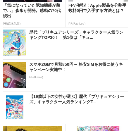
「気になっていた認知機能が菌
FPが解説！Apple製品を分割手
で…」森永が開発。感動の70代
数料0円で入手する方法とは？
続出
PR(森永乳業)
PR(Fav-Log)
歴代「プリキュアシリーズ」キャラクター人気ラン
キングTOP30！ 第1位は「キュ...
スマホ2GBで月額850円～ 格安SIMをお得に使うキ
ャンペーン実施中！
PR(IIJmio)
【19歳以下の女性が選ぶ】歴代「プリキュアシリー
ズ」キャラクター人気ランキングT...