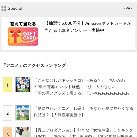
Special
- PR -
【抽選で5,000円分】Amazonギフトカードが
当たる！読者アンケート実施中
「アニメ」のアクセスランキング
「こんな悲しいキャッチコピーある？」 ちいかわ
1
の“単三電池”にネット騒然 「ひ…人の心ない……」
「闇の深いグッズで震える」「いやあああああああああ
あ」
「夏に見たいアニメ」15選！ あなたが夏に見たくなる
2
作品は？【人気投票実施中】
【青二プロダクション】好きな「女性声優」ランキング
3
TOP31！ 第1位は「井上麻里奈」【2024年最新投票結