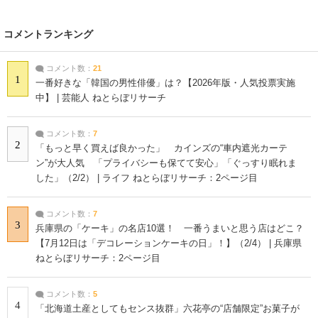
コメントランキング
コメント数：
21
1
一番好きな「韓国の男性俳優」は？【2026年版・人気投票実施
中】 | 芸能人 ねとらぼリサーチ
コメント数：
7
2
「もっと早く買えば良かった」 カインズの“車内遮光カーテ
ン”が大人気 「プライバシーも保てて安心」「ぐっすり眠れま
した」（2/2） | ライフ ねとらぼリサーチ：2ページ目
コメント数：
7
3
兵庫県の「ケーキ」の名店10選！ 一番うまいと思う店はどこ？
【7月12日は「デコレーションケーキの日」！】（2/4） | 兵庫県
ねとらぼリサーチ：2ページ目
コメント数：
5
4
「北海道土産としてもセンス抜群」六花亭の“店舗限定”お菓子が