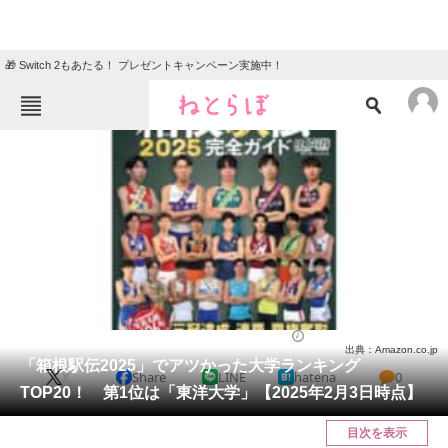
🎁 Switch 2もあたる！ プレゼントキャンペーン実施中！
ねとらぼメニュー
TOP
ニュース
エンタメ
クイズ
グルメ
地域
住まい
教育・育児
動物
リサーチ
スポーツ
2025/02/05 16:50（公開）
出典：Amazon.co.jp
会員記事
「箱根駅伝2025」でアツかった大学ランキング
X
Share
LINE
hatena
0
TOP20！ 第1位は「東洋大学」【2025年2月3日時点】
メディア
目次を表示
注目記事を集めた総合ページ