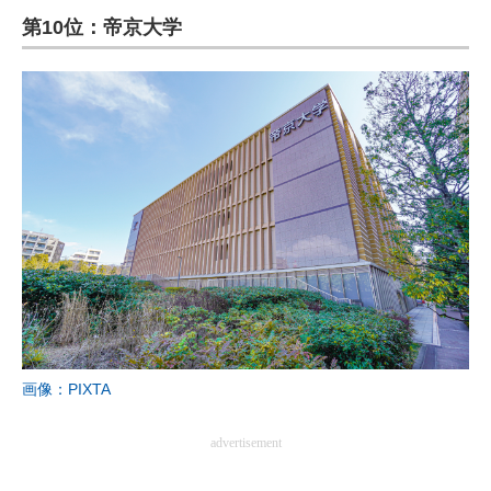
第10位：帝京大学
ITの今と未来を見通す
スマホと通信の最新トレンド
進化するPCとデバイスの未来
好きが集まる 比べて選べる
ビジネスと働き方のヒント
AI活用のいまが分かる
企業ITのトレンドを詳説
経営リーダーのコミュニティ
画像：PIXTA
マーケ×ITの今がよく分かる
advertisement
ITエンジニア向け専門サイト