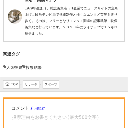
筆者：高橋マナブ
1979年生まれ。雑誌編集者→IT企業でニュースサイトの立ち
上げ→民放テレビ局で番組制作と様々なエンタメ業界を渡り
歩く。その後、フリーとなりエンタメ関連の記事執筆、映像
編集など行っています。２０２０年にライザップで１５キロ
痩せました。
関連タグ
人気投票
投票結果
TOP
リサーチ
スポーツ
>
>