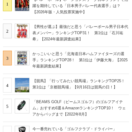
1
躍を期待している「日本男子バレー代表選手」は？
【2026年版・人気投票実施中】
【男性が選ぶ】最強だと思う「バレーボール男子日本代
2
表メンバー」ランキングTOP31！ 第1位は「石川祐
希」【2024年最新調査結果】
かっこいいと思う「北海道日本ハムファイターズの選
3
手」ランキングTOP28！ 第1位は「伊藤大海」【2025
年最新調査結果】
【競馬】「行ってみたい競馬場」ランキングTOP25！
4
第1位は「京都競馬場」【9月16日は競馬の日！】
「BEAMS GOLF（ビームスゴルフ）のゴルフアイテ
5
ム」おすすめ6選＆AmazonランキングTOP10！ ウェ
アからバッグまで【2022年8月】
今一番売れている「ゴルフクラブ・ドライバー」