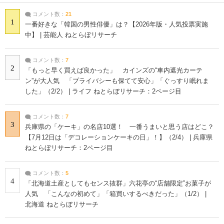
コメント数：
21
1
一番好きな「韓国の男性俳優」は？【2026年版・人気投票実施
中】 | 芸能人 ねとらぼリサーチ
コメント数：
7
2
「もっと早く買えば良かった」 カインズの“車内遮光カーテ
ン”が大人気 「プライバシーも保てて安心」「ぐっすり眠れま
した」（2/2） | ライフ ねとらぼリサーチ：2ページ目
コメント数：
7
3
兵庫県の「ケーキ」の名店10選！ 一番うまいと思う店はどこ？
【7月12日は「デコレーションケーキの日」！】（2/4） | 兵庫県
ねとらぼリサーチ：2ページ目
コメント数：
5
4
「北海道土産としてもセンス抜群」六花亭の“店舗限定”お菓子が
人気 「こんなの初めて」「箱買いするべきだった」（1/2） |
北海道 ねとらぼリサーチ