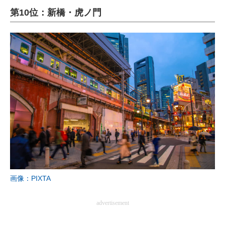
第10位：新橋・虎ノ門
ITの今と未来を見通す
スマホと通信の最新トレンド
進化するPCとデバイスの未来
好きが集まる 比べて選べる
ビジネスと働き方のヒント
AI活用のいまが分かる
企業ITのトレンドを詳説
経営リーダーのコミュニティ
画像：PIXTA
マーケ×ITの今がよく分かる
advertisement
ITエンジニア向け専門サイト