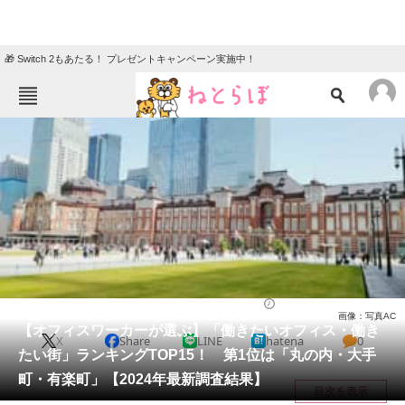
🎁 Switch 2もあたる！ プレゼントキャンペーン実施中！
ねとらぼメニュー
TOP
ニュース
エンタメ
クイズ
グルメ
地域
住まい
教育・育児
動物
リサーチ
社会
2025/03/11 17:30（公開）
画像：写真AC
会員記事
【オフィスワーカーが選ぶ】「働きたいオフィス・働き
X
Share
LINE
hatena
0
たい街」ランキングTOP15！ 第1位は「丸の内・大手
メディア
町・有楽町」【2024年最新調査結果】
目次を表示
注目記事を集めた総合ページ