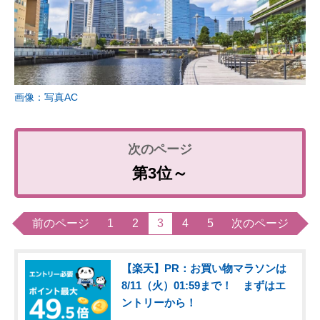
画像：写真AC
第3位～
前のページ
1
2
3
4
5
次のページ
【楽天】PR：お買い物マラソンは
8/11（火）01:59まで！ まずはエ
ントリーから！