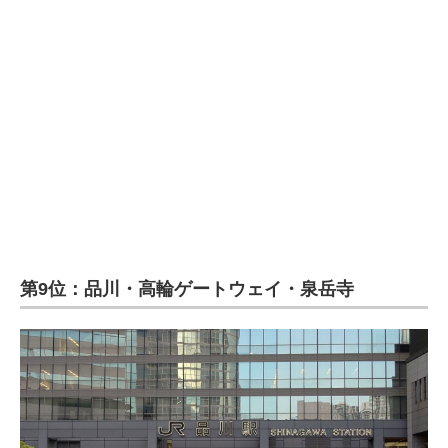
企業向けIT製品の総合サイト
IT製品の技術・比較・事例
製造業のIT導入・活用を支援
モノづくり技術者専門サイト
エレクトロニクス専門サイト
電子設計の基本と応用
エネルギーの専門メディア
第9位：品川・高輪ゲートウェイ・泉岳寺
建設×テクノロジーの最前線
ちょっと気になるネットの話題