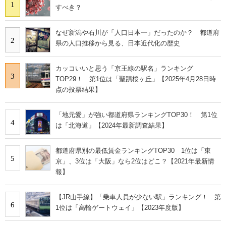
1
すべき？
なぜ新潟や石川が「人口日本一」だったのか？ 都道府
2
県の人口推移から見る、日本近代化の歴史
カッコいいと思う「京王線の駅名」ランキング
3
TOP29！ 第1位は「聖蹟桜ヶ丘」【2025年4月28日時
点の投票結果】
「地元愛」が強い都道府県ランキングTOP30！ 第1位
4
は「北海道」【2024年最新調査結果】
都道府県別の最低賃金ランキングTOP30 1位は「東
5
京」、3位は「大阪」なら2位はどこ？【2021年最新情
報】
【JR山手線】「乗車人員が少ない駅」ランキング！ 第
6
1位は「高輪ゲートウェイ」【2023年度版】