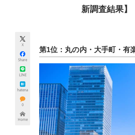
モノづくり技術者専門サイト
エレクトロ
新調査結果】
ちょっと気になるネットの話題
X
第1位：丸の内・大手町・有
Share
LINE
hatena
0
Home