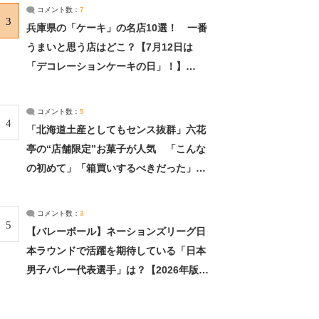
サーチ：2ページ目
コメント数：
7
3
兵庫県の「ケーキ」の名店10選！ 一番
うまいと思う店はどこ？【7月12日は
「デコレーションケーキの日」！】
（2/4） | 兵庫県 ねとらぼリサーチ：2ペ
ージ目
コメント数：
5
4
「北海道土産としてもセンス抜群」六花
亭の“店舗限定”お菓子が人気 「こんな
の初めて」「箱買いするべきだった」
（1/2） | 北海道 ねとらぼリサーチ
コメント数：
3
5
【バレーボール】ネーションズリーグ日
本ラウンドで活躍を期待している「日本
男子バレー代表選手」は？【2026年版・
人気投票実施中】（投票結果） | スポー
ツ ねとらぼリサーチ