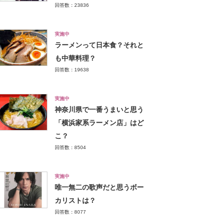
回答数：23836
実施中
ラーメンって日本食？それと
も中華料理？
回答数：19638
実施中
神奈川県で一番うまいと思う
「横浜家系ラーメン店」はど
こ？
回答数：8504
実施中
唯一無二の歌声だと思うボー
カリストは？
回答数：8077