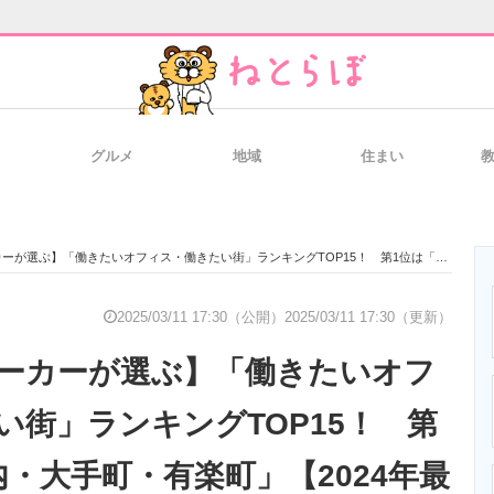
グルメ
地域
住まい
と未来を見通す
スマホと通信の最新トレンド
進化するPCとデ
】「働きたいオフィス・働きたい街」ランキングTOP15！ 第1位は「丸の内・大手町・有楽町」【2024年最新調査結果】
のいまが分かる
企業ITのトレンドを詳説
経営リーダーの
2025/03/11 17:30（公開）
2025/03/11 17:30（更新）
ーカーが選ぶ】「働きたいオフ
T製品の総合サイト
IT製品の技術・比較・事例
製造業のIT導入
い街」ランキングTOP15！ 第
内・大手町・有楽町」【2024年最