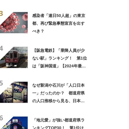
3
感染者「連日50人超」の東京
都、再び緊急事態宣言を出す
べき？
4
【阪急電鉄】「乗降人員が少
ない駅」ランキング！ 第1位
は「阪神国道」【2024年最新
調査結果】
5
なぜ新潟や石川が「人口日本
一」だったのか？ 都道府県
の人口推移から見る、日本近
代化の歴史
6
「地元愛」が強い都道府県ラ
ンキングTOP30！ 第1位は