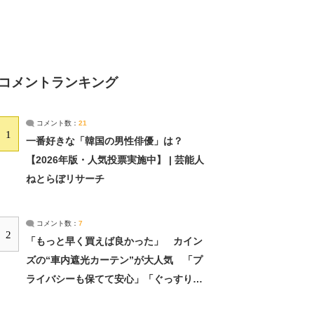
コメントランキング
コメント数：
21
1
一番好きな「韓国の男性俳優」は？
【2026年版・人気投票実施中】 | 芸能人
ねとらぼリサーチ
コメント数：
7
2
「もっと早く買えば良かった」 カイン
ズの“車内遮光カーテン”が大人気 「プ
ライバシーも保てて安心」「ぐっすり眠
れました」（2/2） | ライフ ねとらぼリ