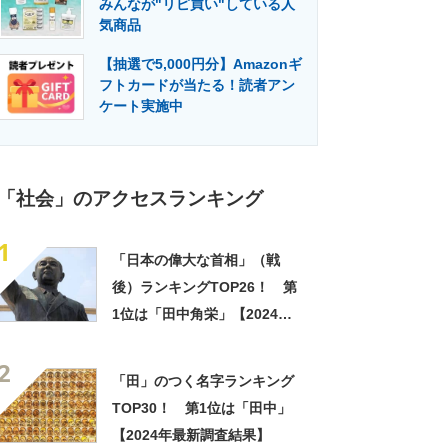
みんなが"リピ買い"している人
門メディア
建設×テクノロジーの最前線
気商品
【抽選で5,000円分】Amazonギ
フトカードが当たる！読者アン
ケート実施中
「社会」のアクセスランキング
1
「日本の偉大な首相」（戦
後）ランキングTOP26！ 第
1位は「田中角栄」【2024年
11月25日時点の投票結果】
2
「田」のつく名字ランキング
TOP30！ 第1位は「田中」
【2024年最新調査結果】