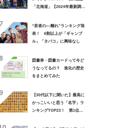
「北海道」【2024年最新調査
結果】
7
“若者の○○離れ”ランキング発
表！ 6割以上が「ギャンブ
ル」「タバコ」に興味なし
8
図書券・図書カードって今ど
うなってるの？ 進化の歴史
をまとめてみた
9
【30代以下に聞いた】最高に
かっこいいと思う「名字」ラ
ンキングTOP23！ 第1位は
「神宮寺」【2024年最新調査
10
結果】