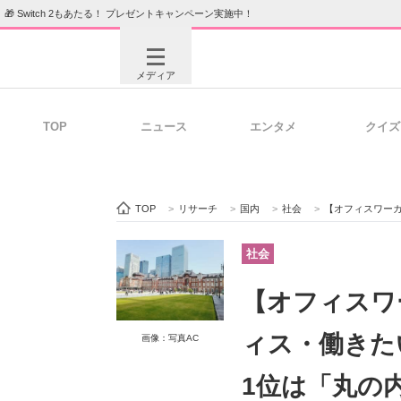
🎁 Switch 2もあたる！ プレゼントキャンペーン実施中！
メディア
TOP
ニュース
エンタメ
クイズ
注目記事を集めた総合ページ
ITの今
TOP
>
リサーチ
>
国内
>
社会
>
【オフィスワーカーが選ぶ
ビジネスと働き方のヒント
AI活用
社会
【オフィスワ
ITエンジニア向け専門サイト
企業向けI
ィス・働きた
画像：写真AC
1位は「丸の