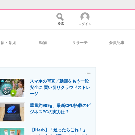
検索
ログイン
教育・育児
動物
リサーチ
会員記事
バイスの未来
好きが集まる 比べて選べる
- PR -
スマホの写真／動画をもう一段
コミュニティ
マーケ×ITの今がよく分かる
安全に 買い切りクラウドストレ
ージ
重量約999g、最新CPU搭載のビ
・活用を支援
ジネスPCの実力は？
【iHerb】「迷ったらこれ！」