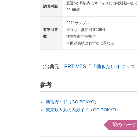
直近6か月以内にオフィスに出社経験のあ
調査対象
20-69歳
2211サンプル
有効回答
※うち、無効回答108件
数
性別年齢均等割付
※回収実績はわずかに異なる
（出典元：
PRTIMES「『働きたいオフィ
参考
新宿ガイド（GO TOKYO）
東京駅＆丸の内ガイド（GO TOKYO）
前のページ