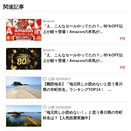
関連記事
Amazon
「え、こんなセールやってたの？」80％OFF以
上が続々登場！Amazonの本気が...
PR
Amazon
「え、こんなセールやってたの？」80％OFF以
上が続々登場！Amazonの本気が...
PR
公開 2025/03/17
【難読地名】「地元民しか読めないと思う香川
県の市町村名」ランキングTOP14！ ...
公開 2025/03/04
「地元民しか読めない！」と思う香川県の市町
村名は？【人気投票実施中】