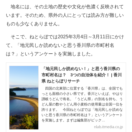
地名には、その土地の歴史や文化が色濃く反映されて
ITの今と未来を見通す
います。そのため、県外の人にとっては読み方が難しい
ものも少なくありません。
スマホと通信の最新トレンド
そこで、ねとらぼでは2025年3月4日～3月11日にかけ
進化するPCとデバイスの未来
て、「地元民しか読めないと思う香川県の市町村名
好きが集まる 比べて選べる
は？」というアンケートを実施しました。
ビジネスと働き方のヒント
「地元民しか読めない！」と思う香川県の
市町村名は？ 3つの自治体を紹介！ | 香川
AI活用のいまが分かる
県 ねとらぼリサーチ
企業ITのトレンドを詳説
四国の北東部に位置する「香川県」は、全国でも
っとも面積の小さい県です。香川といえば、やはり
讃岐うどんで有名。「うどん県」の別名を持ち、う
経営リーダーのコミュニティ
どん屋の数やうどん用小麦粉の使用量は全国一位を
誇ります。 今回ねとらぼでは「地元民しか読めな
マーケ×ITの今がよく分かる
いと思う香川県の市町村名は？」というアンケート
を実施します。まずは編集部がピック…
ITエンジニア向け専門サイト
nlab.itmedia.co.jp