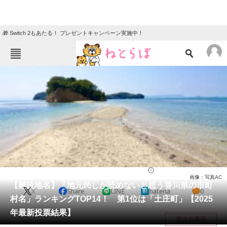
🎁 Switch 2もあたる！ プレゼントキャンペーン実施中！
ねとらぼメニュー
TOP
ニュース
エンタメ
クイズ
グルメ
地域
住まい
教育・育児
動物
リサーチ
香川県
2025/03/17 22:50（公開）
画像：写真AC
会員記事
【難読地名】「地元民しか読めないと思う香川県の市町
X
Share
LINE
hatena
0
村名」ランキングTOP14！ 第1位は「土庄町」【2025
メディア
年最新投票結果】
目次を表示
注目記事を集めた総合ページ