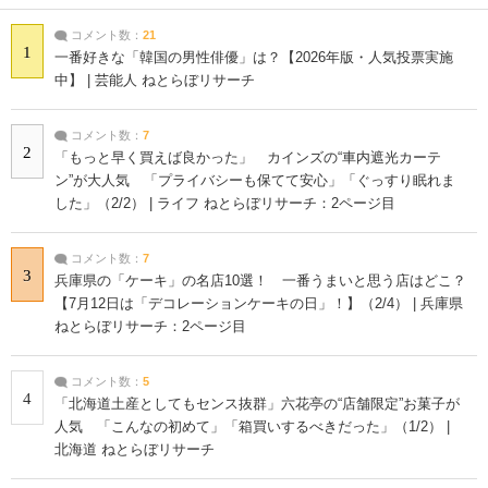
コメント数：
21
1
一番好きな「韓国の男性俳優」は？【2026年版・人気投票実施
中】 | 芸能人 ねとらぼリサーチ
コメント数：
7
2
「もっと早く買えば良かった」 カインズの“車内遮光カーテ
ン”が大人気 「プライバシーも保てて安心」「ぐっすり眠れま
した」（2/2） | ライフ ねとらぼリサーチ：2ページ目
コメント数：
7
3
兵庫県の「ケーキ」の名店10選！ 一番うまいと思う店はどこ？
【7月12日は「デコレーションケーキの日」！】（2/4） | 兵庫県
ねとらぼリサーチ：2ページ目
コメント数：
5
4
「北海道土産としてもセンス抜群」六花亭の“店舗限定”お菓子が
人気 「こんなの初めて」「箱買いするべきだった」（1/2） |
北海道 ねとらぼリサーチ