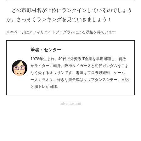
企業向けIT製品の総合サイト
どの市町村名が上位にランクインしているのでしょう
か。さっそくランキングを見ていきましょう！
IT製品の技術・比較・事例
※本ページはアフィリエイトプログラムによる収益を得ています
製造業のIT導入・活用を支援
モノづくり技術者専門サイト
筆者：センター
1978年生まれ。40代で外資系IT企業を早期退職し、何故
エレクトロニクス専門サイト
かライターに転身。阪神タイガースと初代ガンダムをこよ
なく愛するオッサンです。趣味はプロ野球観戦、ゲーム、
電子設計の基本と応用
一人カラオケ。好きな競走馬はタップダンスシチー。日記
と脳トレが日課。
エネルギーの専門メディア
建設×テクノロジーの最前線
advertisement
ちょっと気になるネットの話題