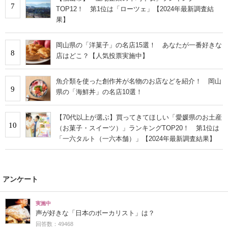
7
TOP12！ 第1位は「ローツェ」【2024年最新調査結
果】
岡山県の「洋菓子」の名店15選！ あなたが一番好きな
8
店はどこ？【人気投票実施中】
魚介類を使った創作丼が名物のお店などを紹介！ 岡山
9
県の「海鮮丼」の名店10選！
【70代以上が選ぶ】買ってきてほしい「愛媛県のお土産
10
（お菓子・スイーツ）」ランキングTOP20！ 第1位は
「一六タルト（一六本舗）」【2024年最新調査結果】
アンケート
実施中
声が好きな「日本のボーカリスト」は？
回答数：49468