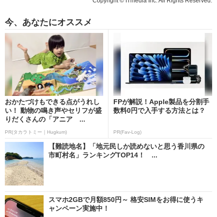
Copyright © ITmedia Inc. All Rights Reserved.
今、あなたにオススメ
おかたづけもできる点がうれし
FPが解説！Apple製品を分割手
い！ 動物の鳴き声やセリフが盛
数料0円で入手する方法とは？
りだくさんの「アニア ...
PR(タカラトミー｜Hugkum)
PR(Fav-Log)
【難読地名】「地元民しか読めないと思う香川県の
市町村名」ランキングTOP14！ ...
スマホ2GBで月額850円～ 格安SIMをお得に使うキ
ャンペーン実施中！