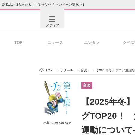
🎁 Switch 2もあたる！ プレゼントキャンペーン実施中！
メディア
TOP
ニュース
エンタメ
クイズ
注目記事を集めた総合ページ
ITの今
TOP
>
リサーチ
>
音楽
>
【2025年冬】アニメ主題歌カラオ
ビジネスと働き方のヒント
AI活用
音楽
【2025年
ITエンジニア向け専門サイト
企業向けI
グTOP20！
出典：Amazon.co.jp
運動について