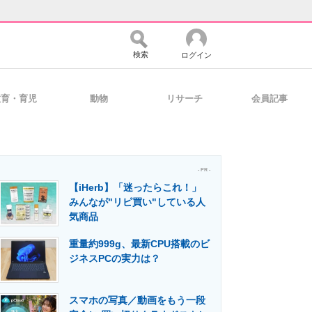
検索
ログイン
教育・育児
動物
リサーチ
会員記事
バイスの未来
好きが集まる 比べて選べる
- PR -
【iHerb】「迷ったらこれ！」
コミュニティ
マーケ×ITの今がよく分かる
みんなが"リピ買い"している人
気商品
重量約999g、最新CPU搭載のビ
・活用を支援
ジネスPCの実力は？
スマホの写真／動画をもう一段