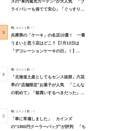
ズの“車内遮光カーテン”が大人気 「プ
ライバシーも保てて安心」「ぐっすり眠
れました」（2/2） | ライフ ねとらぼリ
サーチ：2ページ目
コメント数：
7
3
兵庫県の「ケーキ」の名店10選！ 一番
うまいと思う店はどこ？【7月12日は
「デコレーションケーキの日」！】
（2/4） | 兵庫県 ねとらぼリサーチ：2ペ
ージ目
コメント数：
5
4
「北海道土産としてもセンス抜群」六花
亭の“店舗限定”お菓子が人気 「こんな
の初めて」「箱買いするべきだった」
（1/2） | 北海道 ねとらぼリサーチ
コメント数：
4
5
「車に常備しました」 カインズ
の“1980円クーラーバッグ”が評判 「ち