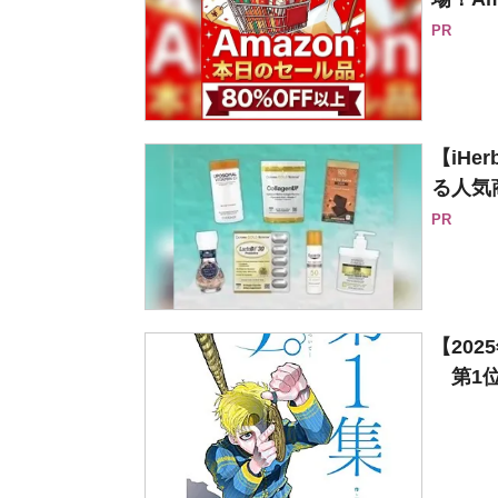
PR
【iH
る人気
PR
【20
第1位