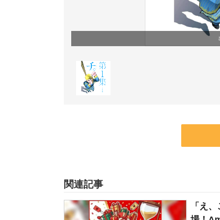
関連記事
「え、
場！Am