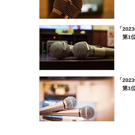
「20
第1位は
「20
第1位