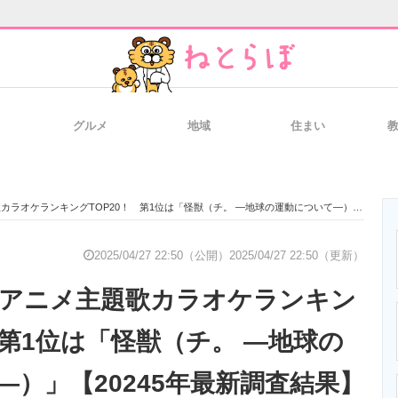
グルメ
地域
住まい
と未来を見通す
スマホと通信の最新トレンド
進化するPCとデ
ケランキングTOP20！ 第1位は「怪獣（チ。 ―地球の運動について―）」【20245年最新調査結果】
のいまが分かる
企業ITのトレンドを詳説
経営リーダーの
2025/04/27 22:50（公開）
2025/04/27 22:50（更新）
冬】アニメ主題歌カラオケランキン
T製品の総合サイト
IT製品の技術・比較・事例
製造業のIT導入
 第1位は「怪獣（チ。 ―地球の
―）」【20245年最新調査結果】