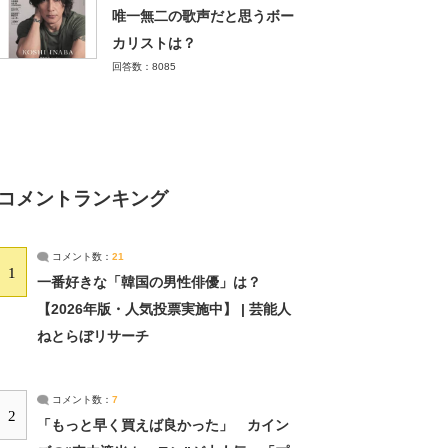
唯一無二の歌声だと思うボー
カリストは？
回答数：8085
コメントランキング
コメント数：
21
1
一番好きな「韓国の男性俳優」は？
【2026年版・人気投票実施中】 | 芸能人
ねとらぼリサーチ
コメント数：
7
2
「もっと早く買えば良かった」 カイン