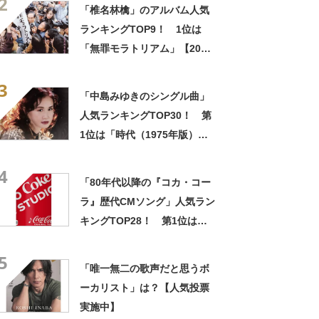
2
結果】
「椎名林檎」のアルバム人気
ランキングTOP9！ 1位は
「無罪モラトリアム」【2023
年最新投票結果】
3
「中島みゆきのシングル曲」
人気ランキングTOP30！ 第
1位は「時代（1975年版）」
【2024年最新投票結果】
4
「80年代以降の『コカ・コー
ラ』歴代CMソング」人気ラン
キングTOP28！ 第1位は
「夏色のナンシー（Yes Coke
5
Yes ’83）/早見優」【9月7日
「唯一無二の歌声だと思うボ
はCMソングの日】
ーカリスト」は？【人気投票
実施中】