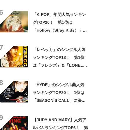
6
「K-POP」年間人気ランキン
グTOP20！ 第1位は
「Hollow（Stray Kids）」
【2025年最新調査結果／タワ
7
ーレコード調べ】
「レベッカ」のシングル人気
ランキングTOP18！ 第1位
は「フレンズ」＆「LONELY
BUTTERFLY」！【2022年最
8
新投票結果】
「HYDE」のシングル曲人気
ランキングTOP20！ 1位は
「SEASON’S CALL」に決定
【2022年最新投票結果】
9
【JUDY AND MARY】人気ア
ルバムランキングTOP6！ 第