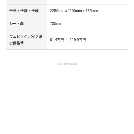
企業向けIT製品の総合サイト
全長 x 全高 x 全幅
2250mm x 1100mm x 785mm
IT製品の技術・比較・事例
シート高
735mm
製造業のIT導入・活用を支援
ウェビック バイク選
81.4万円 ～ 119.9万円
び価格帯
モノづくり技術者専門サイト
エレクトロニクス専門サイト
advertisement
電子設計の基本と応用
エネルギーの専門メディア
建設×テクノロジーの最前線
ちょっと気になるネットの話題