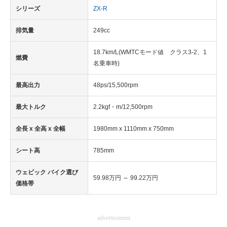
シリーズ
ZX-R
排気量
249cc
18.7km/L(WMTCモード値 クラス3-2、1
燃費
名乗車時)
最高出力
48ps/15,500rpm
最大トルク
2.2kgf・m/12,500rpm
全長 x 全高 x 全幅
1980mm x 1110mm x 750mm
シート高
785mm
ウェビック バイク選び
59.98万円 ～ 99.22万円
価格帯
advertisement