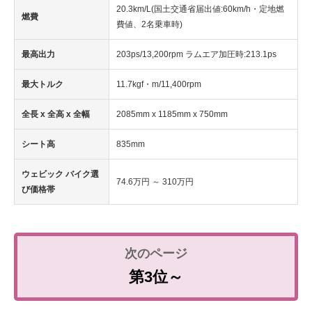
20.3km/L(国土交通省届出値:60km/h・定地燃
燃費
費値、2名乗車時)
最高出力
203ps/13,200rpm ラムエア加圧時:213.1ps
最大トルク
11.7kgf・m/11,400rpm
全長 x 全高 x 全幅
2085mm x 1185mm x 750mm
シート高
835mm
ウェビック バイク選
74.6万円 ～ 310万円
び価格帯
第3位～