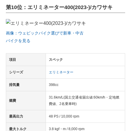
第10位：エリミネーター400(2023-)/カワサキ
ITの今と未来を見通す
スマホと通信の最新トレンド
画像：ウェビックバイク選びで新車・中古
進化するPCとデバイスの未来
バイクを見る
好きが集まる 比べて選べる
項目
スペック
ビジネスと働き方のヒント
シリーズ
エリミネーター
AI活用のいまが分かる
排気量
398cc
企業ITのトレンドを詳説
31.6km/L(国土交通省届出値:60km/h・定地燃
経営リーダーのコミュニティ
燃費
費値、2名乗車時)
マーケ×ITの今がよく分かる
最高出力
48 PS / 10,000 rpm
ITエンジニア向け専門サイト
最大トルク
3.8 kgf・m / 8,000 rpm