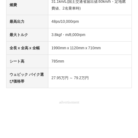
31.1km/L(国土交通省届出値:60km/h・定地燃
燃費
費値、2名乗車時)
最高出力
48ps/10,000rpm
最大トルク
3.8kgf・m/8,000rpm
全長 x 全高 x 全幅
1990mm x 1120mm x 710mm
シート高
785mm
ウェビック バイク選
27.95万円 ～ 79.2万円
び価格帯
advertisement