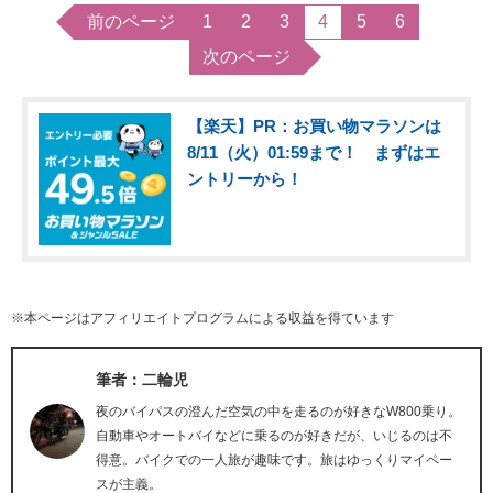
前のページ
1
2
3
4
5
6
次のページ
【楽天】PR：お買い物マラソンは
8/11（火）01:59まで！ まずはエ
ントリーから！
※本ページはアフィリエイトプログラムによる収益を得ています
筆者：二輪児
夜のバイパスの澄んだ空気の中を走るのが好きなW800乗り。
自動車やオートバイなどに乗るのが好きだが、いじるのは不
得意。バイクでの一人旅が趣味です。旅はゆっくりマイペー
スが主義。