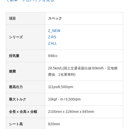
項目
スペック
Z_NEW
シリーズ
Z-RS
Z ALL
排気量
948cc
28.5km/L(国土交通省届出値:60km/h・定地燃
燃費
費値、2名乗車時)
最高出力
111ps/8,500rpm
最大トルク
10kgf・m / 6,500rpm
全長 x 全高 x 全幅
2100mm x 1190mm x 845mm
シート高
820mm