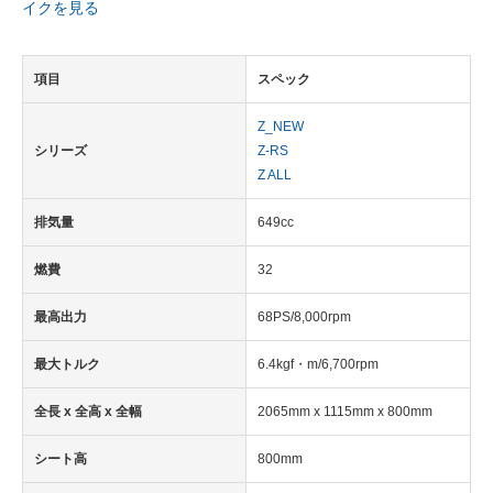
イクを見る
項目
スペック
Z_NEW
シリーズ
Z-RS
Z ALL
排気量
649cc
燃費
32
最高出力
68PS/8,000rpm
最大トルク
6.4kgf・m/6,700rpm
全長 x 全高 x 全幅
2065mm x 1115mm x 800mm
シート高
800mm