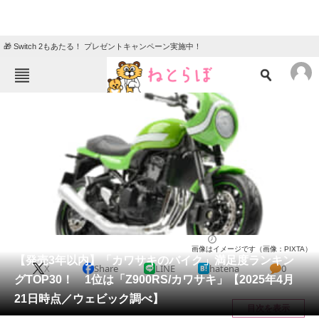
🎁 Switch 2もあたる！ プレゼントキャンペーン実施中！
ねとらぼメニュー
TOP
ニュース
エンタメ
クイズ
グルメ
地域
住まい
教育・育児
動物
リサーチ
バイク
2025/04/30 09:30（公開）
画像はイメージです（画像：PIXTA）
会員記事
【発売3年以内】「カワサキのバイク」満足度ランキン
X
Share
LINE
hatena
0
グTOP30！ 1位は「Z900RS/カワサキ」【2025年4月
メディア
21日時点／ウェビック調べ】
目次を表示
注目記事を集めた総合ページ