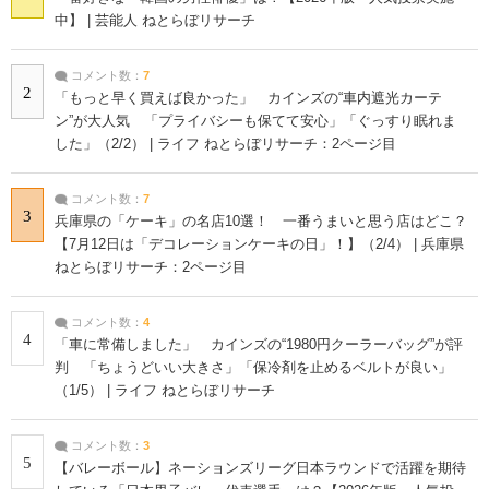
中】 | 芸能人 ねとらぼリサーチ
コメント数：
7
2
「もっと早く買えば良かった」 カインズの“車内遮光カーテ
ン”が大人気 「プライバシーも保てて安心」「ぐっすり眠れま
した」（2/2） | ライフ ねとらぼリサーチ：2ページ目
コメント数：
7
3
兵庫県の「ケーキ」の名店10選！ 一番うまいと思う店はどこ？
【7月12日は「デコレーションケーキの日」！】（2/4） | 兵庫県
ねとらぼリサーチ：2ページ目
コメント数：
4
4
「車に常備しました」 カインズの“1980円クーラーバッグ”が評
判 「ちょうどいい大きさ」「保冷剤を止めるベルトが良い」
（1/5） | ライフ ねとらぼリサーチ
コメント数：
3
5
【バレーボール】ネーションズリーグ日本ラウンドで活躍を期待