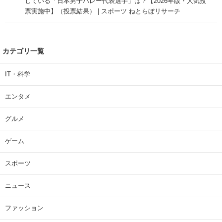
している「日本男子バレー代表選手」は？【2026年版・人気投
票実施中】（投票結果） | スポーツ ねとらぼリサーチ
カテゴリ一覧
IT・科学
エンタメ
グルメ
ゲーム
スポーツ
ニュース
ファッション