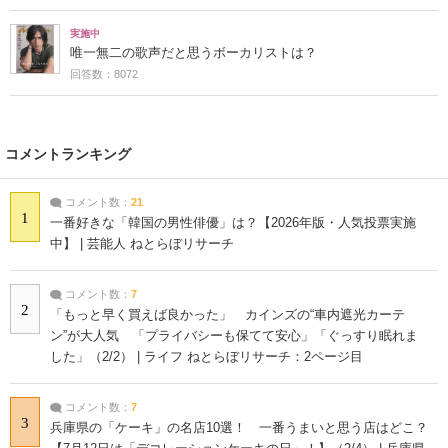
実施中
唯一無二の歌声だと思うボーカリストは？
回答数：8072
コメントランキング
コメント数：
21
1
一番好きな「韓国の男性俳優」は？【2026年版・人気投票実施
中】 | 芸能人 ねとらぼリサーチ
コメント数：
7
2
「もっと早く買えば良かった」 カインズの“車内遮光カーテ
ン”が大人気 「プライバシーも保てて安心」「ぐっすり眠れま
した」（2/2） | ライフ ねとらぼリサーチ：2ページ目
コメント数：
7
3
兵庫県の「ケーキ」の名店10選！ 一番うまいと思う店はどこ？