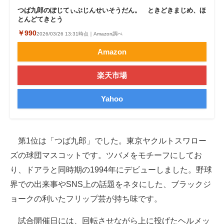
つば九郎のぽじてぃぶじんせいそうだん。 ときどきまじめ、ほ
とんどてきとう
￥990
2026/03/26 13:31時点｜Amazon調べ
Amazon
楽天市場
Yahoo
第1位は「つば九郎」でした。東京ヤクルトスワロー
ズの球団マスコットです。ツバメをモチーフにしてお
り、ドアラと同時期の1994年にデビューしました。野球
界での出来事やSNS上の話題をネタにした、ブラックジ
ョークの利いたフリップ芸が持ち味です。
試合開催日には、回転させながら上に投げたヘルメッ