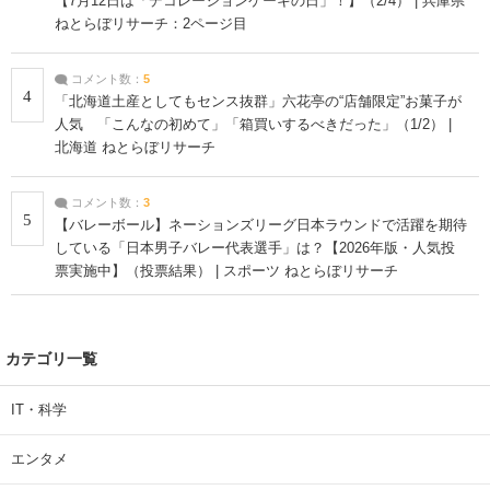
【7月12日は「デコレーションケーキの日」！】（2/4） | 兵庫県
ねとらぼリサーチ：2ページ目
コメント数：
5
4
「北海道土産としてもセンス抜群」六花亭の“店舗限定”お菓子が
人気 「こんなの初めて」「箱買いするべきだった」（1/2） |
北海道 ねとらぼリサーチ
コメント数：
3
5
【バレーボール】ネーションズリーグ日本ラウンドで活躍を期待
している「日本男子バレー代表選手」は？【2026年版・人気投
票実施中】（投票結果） | スポーツ ねとらぼリサーチ
カテゴリ一覧
IT・科学
エンタメ