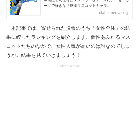
今回はそんな球団マスコットをテーマに、「セ・リ
ーグで好きな『球団マスコットキャラ…
企業向けIT製品の総合サイト
nlab.itmedia.co.jp
IT製品の技術・比較・事例
本記事では、寄せられた投票のうち「女性全体」の結
製造業のIT導入・活用を支援
果に絞ったランキングを紹介します。個性あふれるマス
コットたちのなかで、女性人気が高いのは誰なのでしょ
モノづくり技術者専門サイト
うか。結果を見ていきましょう！
エレクトロニクス専門サイト
advertisement
電子設計の基本と応用
エネルギーの専門メディア
建設×テクノロジーの最前線
ちょっと気になるネットの話題