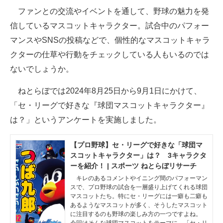
ファンとの交流やイベントを通して、野球の魅力を発
ITの今と未来を見通す
信しているマスコットキャラクター。試合中のパフォー
マンスやSNSの投稿などで、個性的なマスコットキャラ
スマホと通信の最新トレンド
クターの仕草や行動をチェックしている人もいるのでは
進化するPCとデバイスの未来
ないでしょうか。
好きが集まる 比べて選べる
ねとらぼでは2024年8月25日から9月1日にかけて、
「セ・リーグで好きな『球団マスコットキャラクター』
ビジネスと働き方のヒント
は？」というアンケートを実施しました。
AI活用のいまが分かる
【プロ野球】セ・リーグで好きな「球団マ
企業ITのトレンドを詳説
スコットキャラクター」は？ 3キャラクタ
ーを紹介！ | スポーツ ねとらぼリサーチ
経営リーダーのコミュニティ
キレのあるコメントやイニング間のパフォーマン
スで、プロ野球の試合を一層盛り上げてくれる球団
マーケ×ITの今がよく分かる
マスコットたち。特にセ・リーグには一癖も二癖も
あるようなマスコットが多く、そうしたマスコット
ITエンジニア向け専門サイト
に注目するのも野球の楽しみ方の一つですよね。