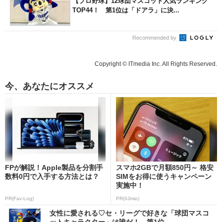
【プロ野球】12球団マスコット人気ランキング
TOP44！ 第1位は「ドアラ」に決...
Recommended by
Copyright © ITmedia Inc. All Rights Reserved.
今、あなたにオススメ
FPが解説！Apple製品を分割手
スマホ2GBで月額850円～ 格安
数料0円で入手する方法とは？
SIMをお得に使うキャンペーン
実施中！
PR(Fav-Log)
PR(IIJmio)
女性に愛される♡セ・リーグで好きな「球団マスコ
ットキャラクター」は誰だ！ 第1位...