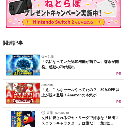
関連記事
森永乳業
「気になっていた認知機能が菌で…」森永が開
発。感動の70代続出
PR
Amazon
「え、こんなセールやってたの？」80％OFF以
上が続々登場！Amazonの本気が...
PR
公開 2025/05/18
女性に愛される♡セ・リーグで好きな「球団マ
スコットキャラクター」は誰だ！ 第1位...