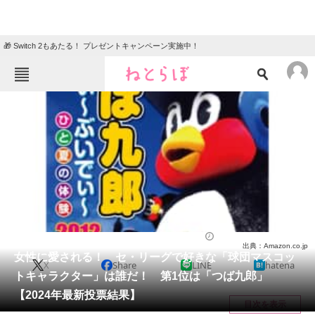
🎁 Switch 2もあたる！ プレゼントキャンペーン実施中！
ねとらぼメニュー
TOP
ニュース
エンタメ
クイズ
グルメ
地域
住まい
教育・育児
動物
リサーチ
スポーツ
2025/05/18 20:00（公開）
出典：Amazon.co.jp
会員記事
女性に愛される！ セ・リーグで好きな「球団マスコッ
X
Share
LINE
hatena
トキャラクター」は誰だ！ 第1位は「つば九郎」
メディア
【2024年最新投票結果】
目次を表示
注目記事を集めた総合ページ