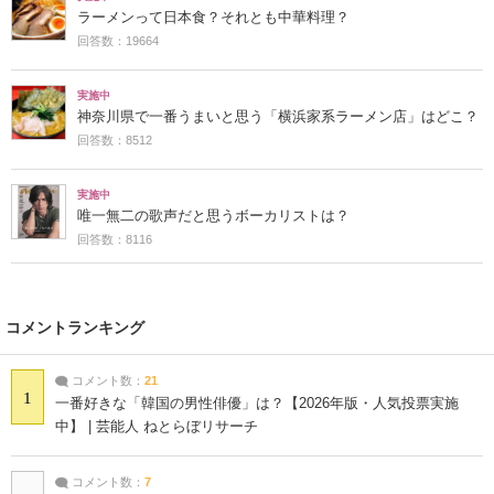
ラーメンって日本食？それとも中華料理？
回答数：19664
実施中
神奈川県で一番うまいと思う「横浜家系ラーメン店」はどこ？
回答数：8512
実施中
唯一無二の歌声だと思うボーカリストは？
回答数：8116
コメントランキング
コメント数：
21
1
一番好きな「韓国の男性俳優」は？【2026年版・人気投票実施
中】 | 芸能人 ねとらぼリサーチ
コメント数：
7