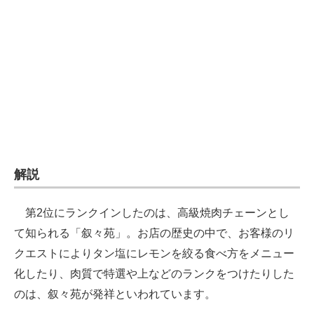
企業向けIT製品の総合サイト
IT製品の技術・比較・事例
製造業のIT導入・活用を支援
モノづくり技術者専門サイト
エレクトロニクス専門サイト
電子設計の基本と応用
解説
エネルギーの専門メディア
第2位にランクインしたのは、高級焼肉チェーンとし
建設×テクノロジーの最前線
て知られる「叙々苑」。お店の歴史の中で、お客様のリ
クエストによりタン塩にレモンを絞る食べ方をメニュー
ちょっと気になるネットの話題
化したり、肉質で特選や上などのランクをつけたりした
のは、叙々苑が発祥といわれています。