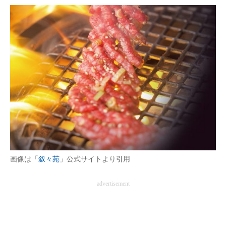
ITの今と未来を見通す
スマホと通信の最新トレンド
進化するPCとデバイスの未来
好きが集まる 比べて選べる
ビジネスと働き方のヒント
AI活用のいまが分かる
企業ITのトレンドを詳説
画像は「
叙々苑
」公式サイトより引用
経営リーダーのコミュニティ
advertisement
マーケ×ITの今がよく分かる
ITエンジニア向け専門サイト