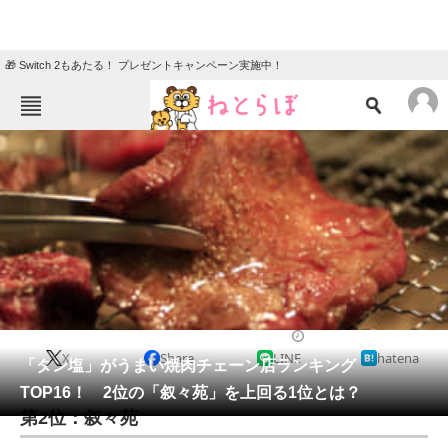
🎁 Switch 2もあたる！ プレゼントキャンペーン実施中！
ねとらぼメニュー
TOP
ニュース
エンタメ
クイズ
グルメ
地域
住まい
教育・育児
動物
リサーチ
チェーン店
2021/09/10 11:30（公開）
X
Share
LINE
hatena
会員記事
「タン塩」がうまい焼肉チェーン店ランキング
TOP16！ 2位の「叙々苑」を上回る1位とは？
メディア
第2位：叙々苑
注目記事を集めた総合ページ