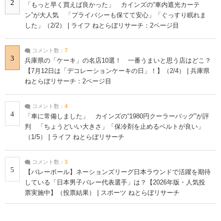
2
「もっと早く買えば良かった」 カインズの“車内遮光カーテ
ン”が大人気 「プライバシーも保てて安心」「ぐっすり眠れま
した」（2/2） | ライフ ねとらぼリサーチ：2ページ目
コメント数：
7
3
兵庫県の「ケーキ」の名店10選！ 一番うまいと思う店はどこ？
【7月12日は「デコレーションケーキの日」！】（2/4） | 兵庫県
ねとらぼリサーチ：2ページ目
コメント数：
4
4
「車に常備しました」 カインズの“1980円クーラーバッグ”が評
判 「ちょうどいい大きさ」「保冷剤を止めるベルトが良い」
（1/5） | ライフ ねとらぼリサーチ
コメント数：
3
5
【バレーボール】ネーションズリーグ日本ラウンドで活躍を期待
している「日本男子バレー代表選手」は？【2026年版・人気投
票実施中】（投票結果） | スポーツ ねとらぼリサーチ