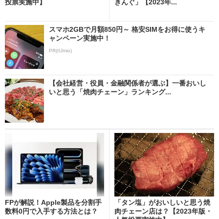
投票実施中】
きんぐ」【2023年...
スマホ2GBで月額850円～ 格安SIMをお得に使うキ
ャンペーン実施中！
PR(IIJmio)
【会社経営・役員・金融関係者が選ぶ】一番おいし
いと思う「焼肉チェーン」ランキング...
FPが解説！Apple製品を分割手
「タン塩」がおいしいと思う焼
数料0円で入手する方法とは？
肉チェーン店は？【2023年版・