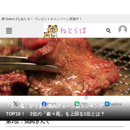
🎁 Switch 2もあたる！ プレゼントキャンペーン実施中！
ねとらぼメニュー
TOP
ニュース
エンタメ
クイズ
グルメ
地域
住まい
教育・育児
動物
リサーチ
チェーン店
2021/09/10 11:30（公開）
X
Share
LINE
hatena
会員記事
「タン塩」がうまい焼肉チェーン店ランキング
TOP16！ 2位の「叙々苑」を上回る1位とは？
メディア
第1位：焼肉きんぐ
注目記事を集めた総合ページ