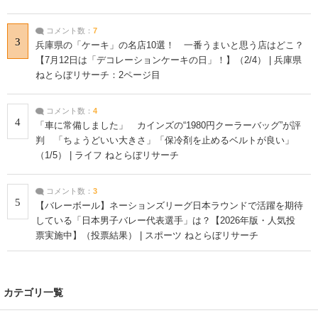
コメント数：
7
3
兵庫県の「ケーキ」の名店10選！ 一番うまいと思う店はどこ？
【7月12日は「デコレーションケーキの日」！】（2/4） | 兵庫県
ねとらぼリサーチ：2ページ目
コメント数：
4
4
「車に常備しました」 カインズの“1980円クーラーバッグ”が評
判 「ちょうどいい大きさ」「保冷剤を止めるベルトが良い」
（1/5） | ライフ ねとらぼリサーチ
コメント数：
3
5
【バレーボール】ネーションズリーグ日本ラウンドで活躍を期待
している「日本男子バレー代表選手」は？【2026年版・人気投
票実施中】（投票結果） | スポーツ ねとらぼリサーチ
カテゴリ一覧