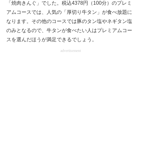
「焼肉きんぐ」でした。税込4378円（100分）のプレミ
企業向けIT製品の総合サイト
アムコースでは、人気の「厚切り牛タン」が食べ放題に
なります。その他のコースでは豚のタン塩やネギタン塩
IT製品の技術・比較・事例
のみとなるので、牛タンが食べたい人はプレミアムコー
製造業のIT導入・活用を支援
スを選んだほうが満足できるでしょう。
モノづくり技術者専門サイト
advertisement
エレクトロニクス専門サイト
電子設計の基本と応用
エネルギーの専門メディア
建設×テクノロジーの最前線
ちょっと気になるネットの話題