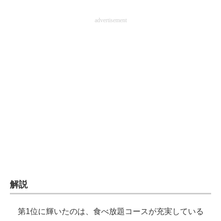
advertisement
ITの今と未来を見通す
スマホと通信の最新トレンド
進化するPCとデバイスの未来
好きが集まる 比べて選べる
ビジネスと働き方のヒント
AI活用のいまが分かる
企業ITのトレンドを詳説
経営リーダーのコミュニティ
解説
マーケ×ITの今がよく分かる
第1位に輝いたのは、食べ放題コースが充実している
ITエンジニア向け専門サイト