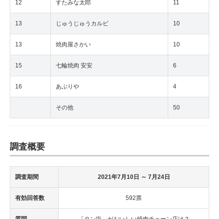
12
すたみな太郎
11
13
じゅうじゅうカルビ
10
13
焼肉屋さかい
10
15
七輪焼肉 安安
6
16
あぶりや
4
その他
50
調査概要
調査期間
2021年7月10日
～ 7月24日
有効回答数
592票