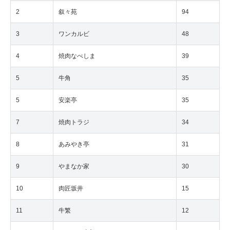
2
叙々苑
94
3
ワンカルビ
48
4
焼肉なべしま
39
5
牛角
35
5
安楽亭
35
7
焼肉トラジ
34
8
あみやき亭
31
9
やまなか家
30
10
肉匠坂井
15
11
牛繁
12