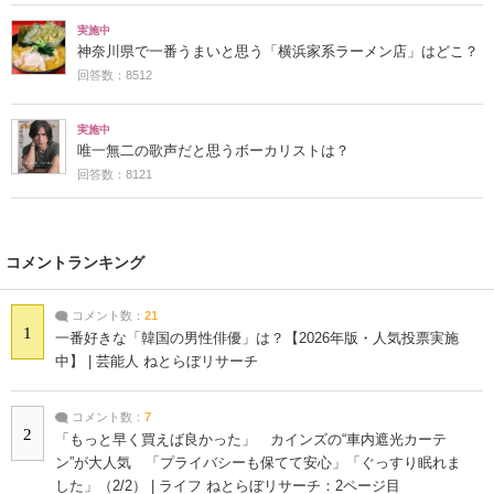
実施中
神奈川県で一番うまいと思う「横浜家系ラーメン店」はどこ？
回答数：8512
実施中
唯一無二の歌声だと思うボーカリストは？
回答数：8121
コメントランキング
コメント数：
21
1
一番好きな「韓国の男性俳優」は？【2026年版・人気投票実施
中】 | 芸能人 ねとらぼリサーチ
コメント数：
7
2
「もっと早く買えば良かった」 カインズの“車内遮光カーテ
ン”が大人気 「プライバシーも保てて安心」「ぐっすり眠れま
した」（2/2） | ライフ ねとらぼリサーチ：2ページ目