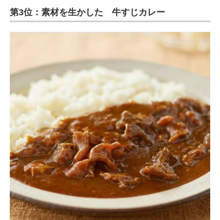
第3位：素材を生かした 牛すじカレー
ITの今と未来を見通す
スマホと通信の最新トレンド
進化するPCとデバイスの未来
好きが集まる 比べて選べる
ビジネスと働き方のヒント
AI活用のいまが分かる
企業ITのトレンドを詳説
経営リーダーのコミュニティ
マーケ×ITの今がよく分かる
ITエンジニア向け専門サイト