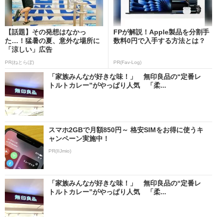
【話題】その発想はなかっ
FPが解説！Apple製品を分割手
た…！猛暑の夏、意外な場所に
数料0円で入手する方法とは？
「涼しい」広告
PR(ねとらぼ)
PR(Fav-Log)
「家族みんなが好きな味！」 無印良品の“定番レ
トルトカレー”がやっぱり人気 「柔...
スマホ2GBで月額850円～ 格安SIMをお得に使うキ
ャンペーン実施中！
PR(IIJmio)
「家族みんなが好きな味！」 無印良品の“定番レ
トルトカレー”がやっぱり人気 「柔...