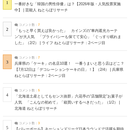
1
一番好きな「韓国の男性俳優」は？【2026年版・人気投票実施
中】 | 芸能人 ねとらぼリサーチ
コメント数：
7
2
「もっと早く買えば良かった」 カインズの“車内遮光カーテ
ン”が大人気 「プライバシーも保てて安心」「ぐっすり眠れま
した」（2/2） | ライフ ねとらぼリサーチ：2ページ目
コメント数：
7
3
兵庫県の「ケーキ」の名店10選！ 一番うまいと思う店はどこ？
【7月12日は「デコレーションケーキの日」！】（2/4） | 兵庫県
ねとらぼリサーチ：2ページ目
コメント数：
5
4
「北海道土産としてもセンス抜群」六花亭の“店舗限定”お菓子が
人気 「こんなの初めて」「箱買いするべきだった」（1/2） |
北海道 ねとらぼリサーチ
コメント数：
3
5
【バレーボール】ネーションズリーグ日本ラウンドで活躍を期待