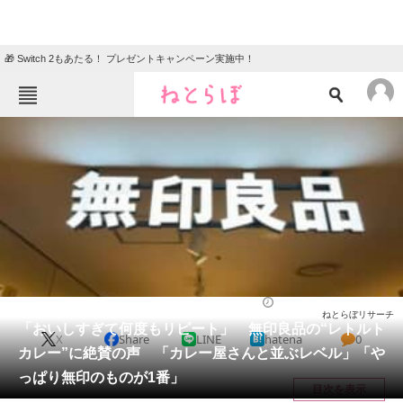
🎁 Switch 2もあたる！ プレゼントキャンペーン実施中！
ねとらぼメニュー
TOP
ニュース
エンタメ
クイズ
グルメ
地域
住まい
教育・育児
動物
リサーチ
カレー
2025/08/04 21:30（公開）
ねとらぼリサーチ
会員記事
「おいしすぎて何度もリピート」 無印良品の“レトルト
X
Share
LINE
hatena
0
カレー”に絶賛の声 「カレー屋さんと並ぶレベル」「や
メディア
っぱり無印のものが1番」
目次を表示
注目記事を集めた総合ページ