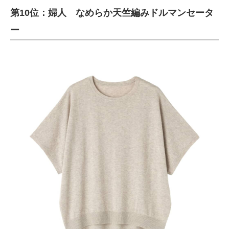
第10位：婦人 なめらか天竺編みドルマンセータ
ITの今と未来を見通す
ー
スマホと通信の最新トレンド
進化するPCとデバイスの未来
好きが集まる 比べて選べる
ビジネスと働き方のヒント
AI活用のいまが分かる
企業ITのトレンドを詳説
経営リーダーのコミュニティ
マーケ×ITの今がよく分かる
ITエンジニア向け専門サイト