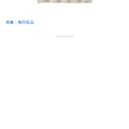
企業向けIT製品の総合サイト
IT製品の技術・比較・事例
画像：無印良品
製造業のIT導入・活用を支援
advertisement
モノづくり技術者専門サイト
エレクトロニクス専門サイト
電子設計の基本と応用
エネルギーの専門メディア
建設×テクノロジーの最前線
ちょっと気になるネットの話題