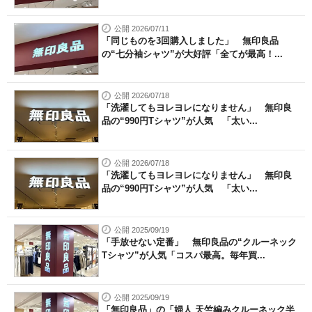
公開 2026/07/11
「同じものを3回購入しました」 無印良品
の“七分袖シャツ”が大好評「全てが最高！...
公開 2026/07/18
「洗濯してもヨレヨレになりません」 無印良
品の“990円Tシャツ”が人気 「太い...
公開 2026/07/18
「洗濯してもヨレヨレになりません」 無印良
品の“990円Tシャツ”が人気 「太い...
公開 2025/09/19
「手放せない定番」 無印良品の“クルーネック
Tシャツ”が人気「コスパ最高。毎年買...
公開 2025/09/19
「無印良品」の「婦人 天竺編みクルーネック半