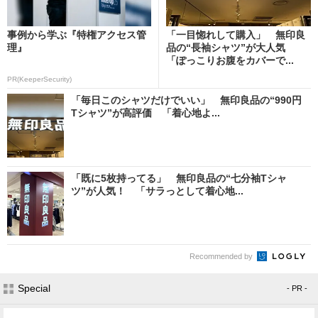
事例から学ぶ『特権アクセス管
「一目惚れして購入」 無印良
理』
品の“長袖シャツ”が大人気
「ぽっこりお腹をカバーで...
PR(KeeperSecurity)
「毎日このシャツだけでいい」 無印良品の“990円
Tシャツ”が高評価 「着心地よ...
「既に5枚持ってる」 無印良品の“七分袖Tシャ
ツ”が人気！ 「サラっとして着心地...
Recommended by
Special
- PR -