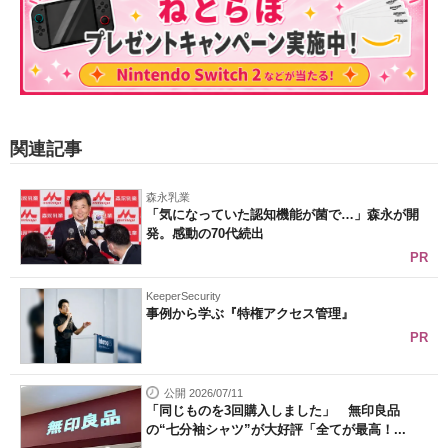
関連記事
森永乳業
「気になっていた認知機能が菌で…」森永が開
発。感動の70代続出
PR
KeeperSecurity
事例から学ぶ『特権アクセス管理』
PR
公開 2026/07/11
「同じものを3回購入しました」 無印良品
の“七分袖シャツ”が大好評「全てが最高！...