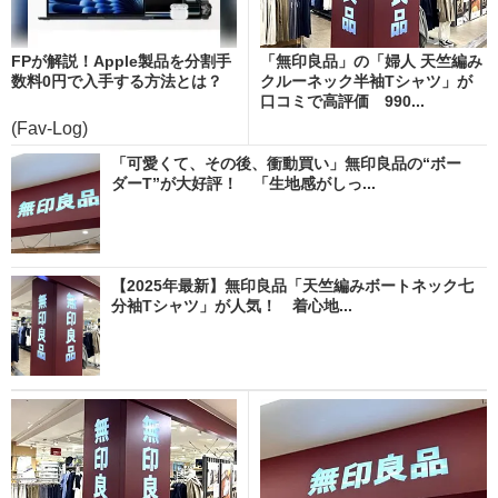
FPが解説！Apple製品を分割手
「無印良品」の「婦人 天竺編み
数料0円で入手する方法とは？
クルーネック半袖Tシャツ」が
口コミで高評価 990...
(Fav-Log)
「可愛くて、その後、衝動買い」無印良品の“ボー
ダーT”が大好評！ 「生地感がしっ...
【2025年最新】無印良品「天竺編みボートネック七
分袖Tシャツ」が人気！ 着心地...