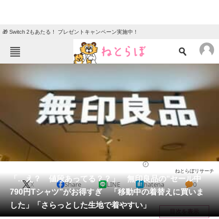
🎁 Switch 2もあたる！ プレゼントキャンペーン実施中！
ねとらぼメニュー
TOP
ニュース
エンタメ
クイズ
グルメ
地域
住まい
教育・育児
動物
リサーチ
ウェア
2025/08/24 14:20（公開）
ねとらぼリサーチ
会員記事
「…え？ 値段あってる？？」 無印良品の“セール中
X
Share
LINE
hatena
0
790円Tシャツ”がお得すぎ 「移動中の着替えに買いま
メディア
した」「さらっとした生地で着やすい」
目次を表示
注目記事を集めた総合ページ