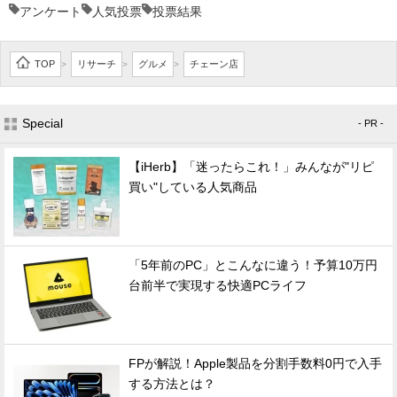
アンケート
人気投票
投票結果
TOP
リサーチ
グルメ
チェーン店
>
>
>
Special
- PR -
【iHerb】「迷ったらこれ！」みんなが"リピ
買い"している人気商品
「5年前のPC」とこんなに違う！予算10万円
台前半で実現する快適PCライフ
FPが解説！Apple製品を分割手数料0円で入手
する方法とは？