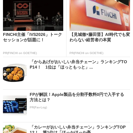
FINCHI主催「IVS2026」トーク
【見城徹×藤田晋】AI時代でも変
セッションが話題に！
わらない経営者の本質
PR(FINCHI on GOETHE)
PR(FINCHI on GOETHE)
「からあげがおいしい弁当チェーン」ランキングTO
P14！ 1位は「ほっともっと」...
FPが解説！Apple製品を分割手数料0円で入手する
方法とは？
PR(Fav-Log)
「カレーがおいしい弁当チェーン」ランキングTOP
12！ 第1位は「ほっかほっか亭...