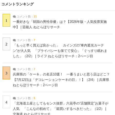
コメントランキング
コメント数：
21
1
一番好きな「韓国の男性俳優」は？【2026年版・人気投票実施
中】 | 芸能人 ねとらぼリサーチ
コメント数：
7
2
「もっと早く買えば良かった」 カインズの“車内遮光カーテ
ン”が大人気 「プライバシーも保てて安心」「ぐっすり眠れま
した」（2/2） | ライフ ねとらぼリサーチ：2ページ目
コメント数：
7
3
兵庫県の「ケーキ」の名店10選！ 一番うまいと思う店はどこ？
【7月12日は「デコレーションケーキの日」！】（2/4） | 兵庫県
ねとらぼリサーチ：2ページ目
コメント数：
5
4
「北海道土産としてもセンス抜群」六花亭の“店舗限定”お菓子が
人気 「こんなの初めて」「箱買いするべきだった」（1/2） |
北海道 ねとらぼリサーチ