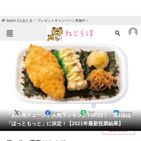
🎁 Switch 2もあたる！ プレゼントキャンペーン実施中！
ねとらぼメニュー
TOP
ニュース
エンタメ
クイズ
グルメ
地域
住まい
教育・育児
動物
リサーチ
チェーン店
2021/09/11 12:00（公開）
X
Share
LINE
hatena
会員記事
「お弁当チェーン」人気ランキングTOP13！ 第1位は
「ほっともっと」に決定！【2021年最新投票結果】
メディア
目次を表示
注目記事を集めた総合ページ