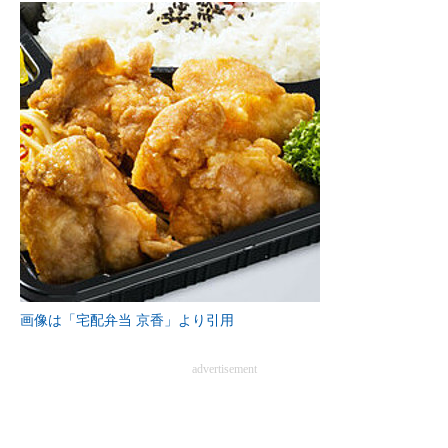
企業向けIT製品の総合サイト
IT製品の技術・比較・事例
製造業のIT導入・活用を支援
モノづくり技術者専門サイト
エレクトロニクス専門サイト
電子設計の基本と応用
エネルギーの専門メディア
画像は「宅配弁当 京香」より引用
建設×テクノロジーの最前線
ちょっと気になるネットの話題
advertisement