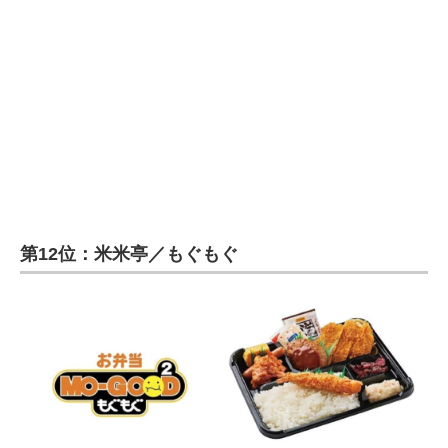
第12位：米米亭／もぐもぐ