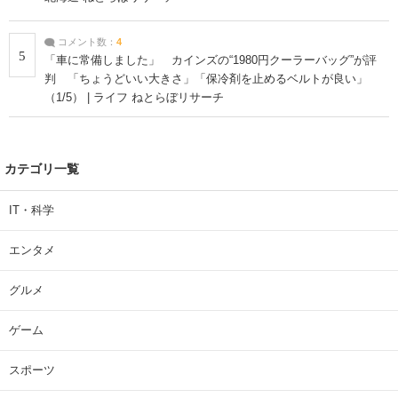
コメント数：
4
5
「車に常備しました」 カインズの“1980円クーラーバッグ”が評
判 「ちょうどいい大きさ」「保冷剤を止めるベルトが良い」
（1/5） | ライフ ねとらぼリサーチ
カテゴリ一覧
IT・科学
エンタメ
グルメ
ゲーム
スポーツ