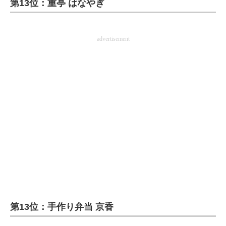
第13位：重亭 はなやぎ
ITの今と未来を見通す
advertisement
スマホと通信の最新トレンド
進化するPCとデバイスの未来
好きが集まる 比べて選べる
ビジネスと働き方のヒント
AI活用のいまが分かる
企業ITのトレンドを詳説
経営リーダーのコミュニティ
マーケ×ITの今がよく分かる
第13位：手作り弁当 京香
ITエンジニア向け専門サイト