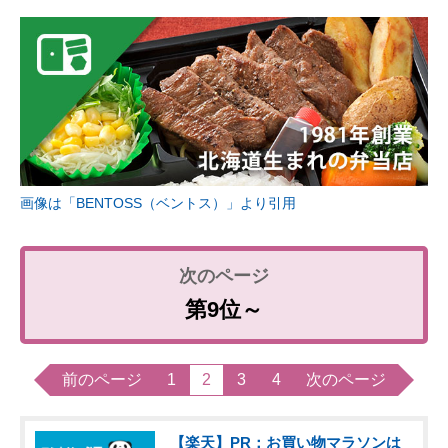
画像は「BENTOSS（ベントス）」より引用
第9位～
前のページ
1
2
3
4
次のページ
【楽天】PR：お買い物マラソンは