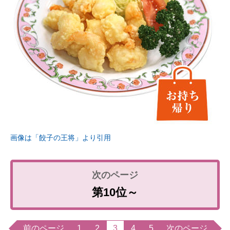
画像は「餃子の王将」より引用
第10位～
前のページ
1
2
3
4
5
次のページ