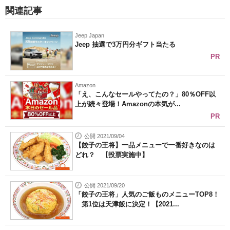
関連記事
Jeep Japan
Jeep 抽選で3万円分ギフト当たる
PR
Amazon
「え、こんなセールやってたの？」80％OFF以
上が続々登場！Amazonの本気が...
PR
公開 2021/09/04
【餃子の王将】一品メニューで一番好きなのは
どれ？ 【投票実施中】
公開 2021/09/20
「餃子の王将」人気のご飯ものメニューTOP8！
第1位は天津飯に決定！【2021...