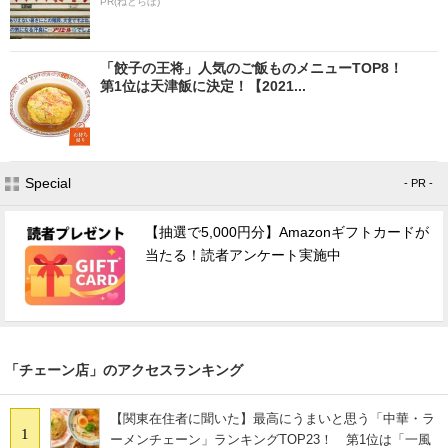
PR(ねとらぼ)
「餃子の王将」人気のご飯ものメニューTOP8！
第1位は天津飯に決定！【2021...
Special
- PR -
【抽選で5,000円分】Amazonギフトカードが
当たる！読者アンケート実施中
「チェーン店」のアクセスランキング
【関東在住者に聞いた】最高にうまいと思う「中華・ラ
1
ーメンチェーン」ランキングTOP23！ 第1位は「一風