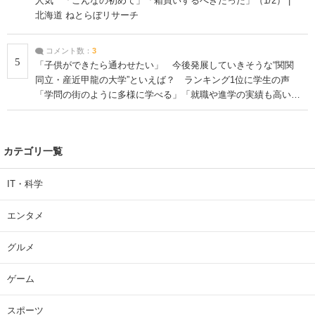
人気 「こんなの初めて」「箱買いするべきだった」（1/2） |
北海道 ねとらぼリサーチ
コメント数：
3
5
「子供ができたら通わせたい」 今後発展していきそうな“関関
同立・産近甲龍の大学”といえば？ ランキング1位に学生の声
「学問の街のように多様に学べる」「就職や進学の実績も高い」
| 大学 ねとらぼリサーチ
カテゴリ一覧
IT・科学
エンタメ
グルメ
ゲーム
スポーツ