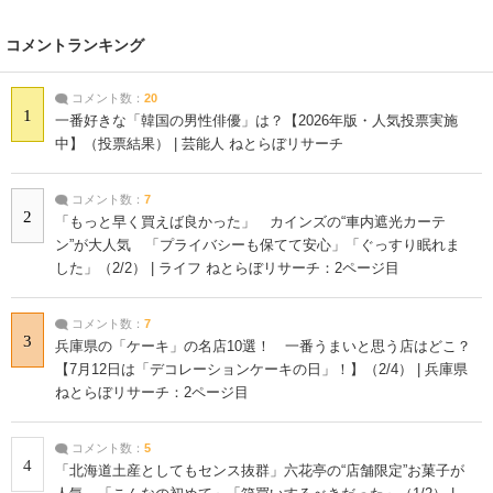
コメントランキング
コメント数：
20
1
一番好きな「韓国の男性俳優」は？【2026年版・人気投票実施
中】（投票結果） | 芸能人 ねとらぼリサーチ
コメント数：
7
2
「もっと早く買えば良かった」 カインズの“車内遮光カーテ
ン”が大人気 「プライバシーも保てて安心」「ぐっすり眠れま
した」（2/2） | ライフ ねとらぼリサーチ：2ページ目
コメント数：
7
3
兵庫県の「ケーキ」の名店10選！ 一番うまいと思う店はどこ？
【7月12日は「デコレーションケーキの日」！】（2/4） | 兵庫県
ねとらぼリサーチ：2ページ目
コメント数：
5
4
「北海道土産としてもセンス抜群」六花亭の“店舗限定”お菓子が