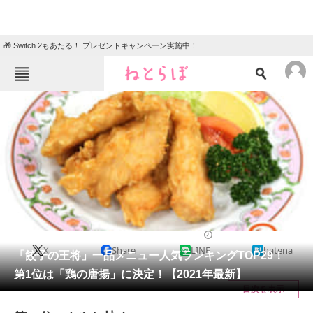
🎁 Switch 2もあたる！ プレゼントキャンペーン実施中！
ねとらぼメニュー
TOP
ニュース
エンタメ
クイズ
グルメ
地域
住まい
教育・育児
動物
リサーチ
チェーン店
2021/09/15 18:35（公開）
X
Share
LINE
hatena
会員記事
「餃子の王将」一品メニュー人気ランキングTOP29！
第1位は「鶏の唐揚」に決定！【2021年最新】
メディア
目次を表示
注目記事を集めた総合ページ