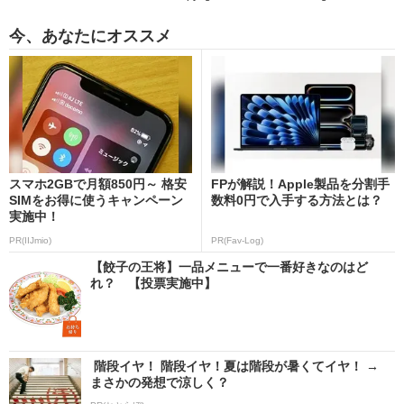
今、あなたにオススメ
スマホ2GBで月額850円～ 格安
FPが解説！Apple製品を分割手
SIMをお得に使うキャンペーン
数料0円で入手する方法とは？
実施中！
PR(IIJmio)
PR(Fav-Log)
【餃子の王将】一品メニューで一番好きなのはど
れ？ 【投票実施中】
階段イヤ！ 階段イヤ！夏は階段が暑くてイヤ！ →
まさかの発想で涼しく？