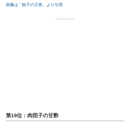
画像は「餃子の王将」より引用
企業向けIT製品の総合サイト
advertisement
IT製品の技術・比較・事例
製造業のIT導入・活用を支援
モノづくり技術者専門サイト
エレクトロニクス専門サイト
電子設計の基本と応用
エネルギーの専門メディア
建設×テクノロジーの最前線
ちょっと気になるネットの話題
第19位：肉団子の甘酢