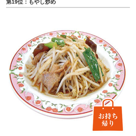
第19位：もやし炒め
ITの今と未来を見通す
スマホと通信の最新トレンド
進化するPCとデバイスの未来
好きが集まる 比べて選べる
ビジネスと働き方のヒント
AI活用のいまが分かる
企業ITのトレンドを詳説
経営リーダーのコミュニティ
マーケ×ITの今がよく分かる
ITエンジニア向け専門サイト