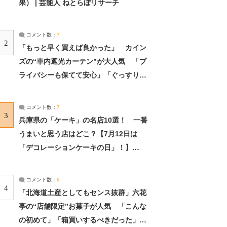
果） | 芸能人 ねとらぼリサーチ
コメント数：
7
2
「もっと早く買えば良かった」 カイン
ズの“車内遮光カーテン”が大人気 「プ
ライバシーも保てて安心」「ぐっすり眠
れました」（2/2） | ライフ ねとらぼリ
サーチ：2ページ目
コメント数：
7
3
兵庫県の「ケーキ」の名店10選！ 一番
うまいと思う店はどこ？【7月12日は
「デコレーションケーキの日」！】
（2/4） | 兵庫県 ねとらぼリサーチ：2ペ
ージ目
コメント数：
5
4
「北海道土産としてもセンス抜群」六花
亭の“店舗限定”お菓子が人気 「こんな
の初めて」「箱買いするべきだった」