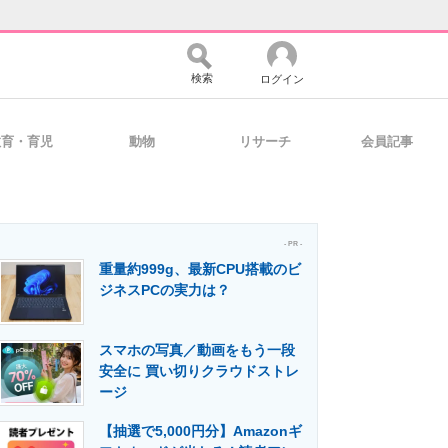
検索
ログイン
教育・育児
動物
リサーチ
会員記事
バイスの未来
好きが集まる 比べて選べる
- PR -
重量約999g、最新CPU搭載のビ
コミュニティ
マーケ×ITの今がよく分かる
ジネスPCの実力は？
スマホの写真／動画をもう一段
・活用を支援
安全に 買い切りクラウドストレ
ージ
【抽選で5,000円分】Amazonギ