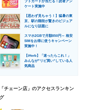
フトカードが当たる！読者アン
門メディア
建設×テクノロジーの最前線
ケート実施中
【思わず見ちゃう！】猛暑の東
京、駅の階段が驚きのビジュア
ルになり話題に
スマホ2GBで月額850円～ 格安
SIMをお得に使うキャンペーン
実施中！
【iHerb】「迷ったらこれ！」
みんなが"リピ買い"している人
気商品
「チェーン店」のアクセスランキン
グ