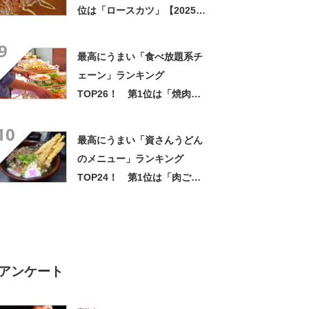
位は「ロースカツ」【2025年
4月28日時点の投票結果】
9
最高にうまい「食べ放題系チ
ェーン」ランキング
TOP26！ 第1位は「焼肉き
んぐ」【2026年最新調査結
10
果】
最高にうまい「資さんうどん
のメニュー」ランキング
TOP24！ 第1位は「肉ごぼ
天うどん」【2025年5月7日時
点の結果】
アンケート