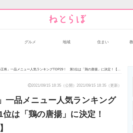
グルメ
地域
住まい
と未来を見通す
スマホと通信の最新トレンド
進化するPCとデ
王将」一品メニュー人気ランキングTOP29！ 第1位は「鶏の唐揚」に決定！【2021年最新】
のいまが分かる
企業ITのトレンドを詳説
経営リーダーの
2021/09/15 18:35（公開）
2021/09/15 18:35（更新）
」一品メニュー人気ランキング
T製品の総合サイト
IT製品の技術・比較・事例
製造業のIT導入
第1位は「鶏の唐揚」に決定！
新】