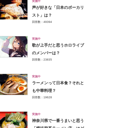
実施中
声が好きな「日本のボーカリ
スト」は？
回答数：49394
実施中
歌が上手だと思うホロライブ
のメンバーは？
回答数：23835
実施中
ラーメンって日本食？それと
も中華料理？
回答数：19628
実施中
神奈川県で一番うまいと思う