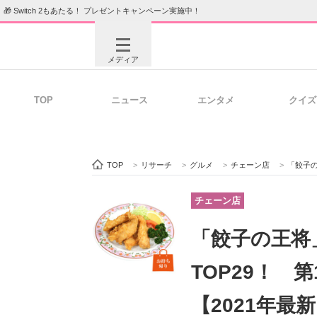
🎁 Switch 2もあたる！ プレゼントキャンペーン実施中！
メディア
TOP
ニュース
エンタメ
クイズ
注目記事を集めた総合ページ
ITの今
TOP
>
リサーチ
>
グルメ
>
チェーン店
>
「餃子の
ビジネスと働き方のヒント
AI活用
チェーン店
「餃子の王将
ITエンジニア向け専門サイト
企業向けI
TOP29！ 
【2021年最