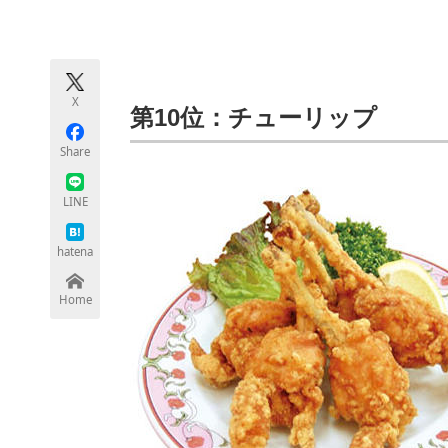
モノづくり技術者専門サイト
エレクトロ
X
ちょっと気になるネットの話題
第10位：チューリップ
Share
LINE
hatena
Home