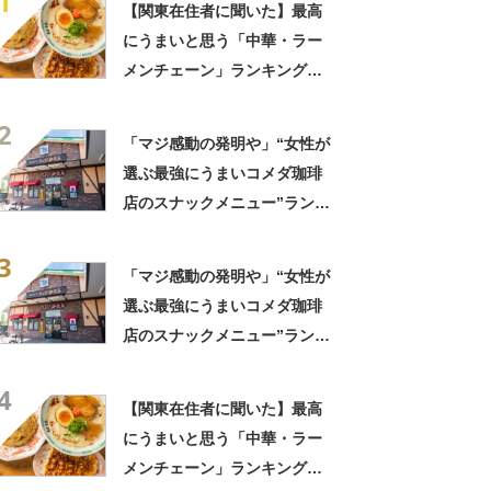
1
【関東在住者に聞いた】最高
にうまいと思う「中華・ラー
メンチェーン」ランキング
TOP23！ 第1位は「一風
2
堂」【2026年最新調査結果】
「マジ感動の発明や」“女性が
選ぶ最強にうまいコメダ珈琲
店のスナックメニュー”ランキ
ング！ 1位には「なんで2枚
3
あるんですか……？」「もは
「マジ感動の発明や」“女性が
や食べるのが1つの趣味」の声
選ぶ最強にうまいコメダ珈琲
店のスナックメニュー”ランキ
ング！ 1位には「なんで2枚
4
あるんですか……？」「もは
【関東在住者に聞いた】最高
や食べるのが1つの趣味」の声
にうまいと思う「中華・ラー
メンチェーン」ランキング