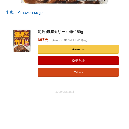
企業向けIT製品の総合サイト
出典：Amazon.co.jp
IT製品の技術・比較・事例
製造業のIT導入・活用を支援
明治 銀座カリー 中辛 180g
697円
(Amazon 02/24 13:44時点)
モノづくり技術者専門サイト
Amazon
エレクトロニクス専門サイト
楽天市場
電子設計の基本と応用
Yahoo
エネルギーの専門メディア
advertisement
建設×テクノロジーの最前線
ちょっと気になるネットの話題