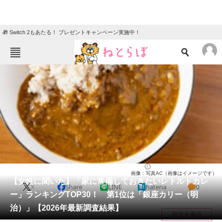
🎁 Switch 2もあたる！ プレゼントキャンペーン実施中！
ねとらぼメニュー
TOP
ニュース
エンタメ
クイズ
グルメ
地域
住まい
教育・育児
動物
リサーチ
カレー
2026/03/08 14:40（公開）
画像：写真AC（画像はイメージです）
会員記事
【女性に聞いた】「家に常備しておきたいレトルトカレ
X
Share
LINE
hatena
0
ー」ランキングTOP30！ 第1位は「銀座カリー（明
メディア
治）」【2026年最新調査結果】
目次を表示
注目記事を集めた総合ページ