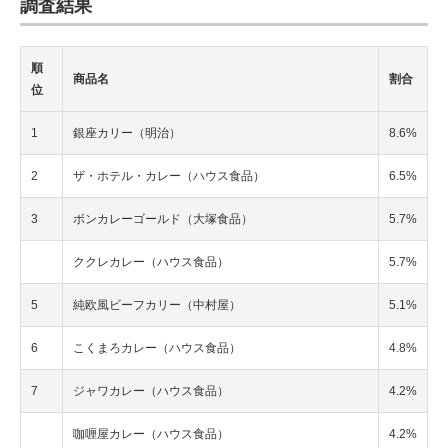
調査結果
順
商品名
割合
位
1
銀座カリー（明治）
8.6%
2
ザ・ホテル・カレー（ハウス食品）
6.5%
3
ボンカレーゴールド（大塚食品）
5.7%
ククレカレー（ハウス食品）
5.7%
5
純欧風ビーフカリー（中村屋）
5.1%
6
こくまろカレー（ハウス食品）
4.8%
7
ジャワカレー（ハウス食品）
4.2%
咖喱屋カレー（ハウス食品）
4.2%