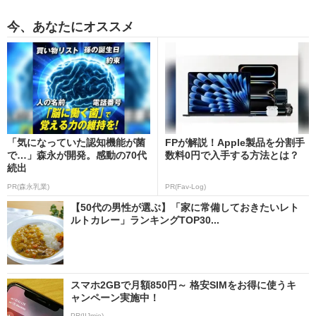
今、あなたにオススメ
「気になっていた認知機能が菌
FPが解説！Apple製品を分割手
で…」森永が開発。感動の70代
数料0円で入手する方法とは？
続出
PR(森永乳業)
PR(Fav-Log)
【50代の男性が選ぶ】「家に常備しておきたいレト
ルトカレー」ランキングTOP30...
スマホ2GBで月額850円～ 格安SIMをお得に使うキ
ャンペーン実施中！
PR(IIJmio)