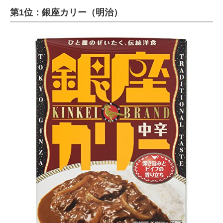
第1位：銀座カリー（明治）
ITの今と未来を見通す
スマホと通信の最新トレンド
進化するPCとデバイスの未来
好きが集まる 比べて選べる
ビジネスと働き方のヒント
AI活用のいまが分かる
企業ITのトレンドを詳説
経営リーダーのコミュニティ
マーケ×ITの今がよく分かる
ITエンジニア向け専門サイト