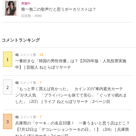
実施中
唯一無二の歌声だと思うボーカリストは？
回答数：8080
コメントランキング
コメント数：
21
1
一番好きな「韓国の男性俳優」は？【2026年版・人気投票実施
中】 | 芸能人 ねとらぼリサーチ
コメント数：
7
2
「もっと早く買えば良かった」 カインズの“車内遮光カーテ
ン”が大人気 「プライバシーも保てて安心」「ぐっすり眠れま
した」（2/2） | ライフ ねとらぼリサーチ：2ページ目
コメント数：
7
3
兵庫県の「ケーキ」の名店10選！ 一番うまいと思う店はどこ？
【7月12日は「デコレーションケーキの日」！】（2/4） | 兵庫県
ねとらぼリサーチ：2ページ目