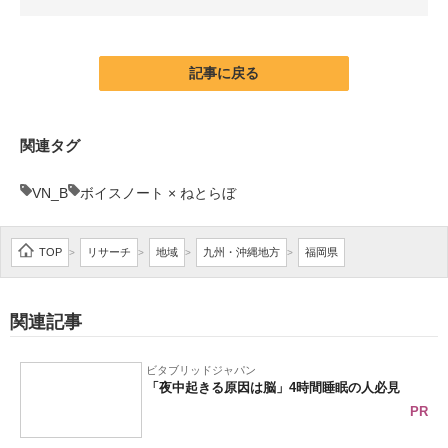
企業向けIT製品の総合サイト
IT製品の技術・比較・事例
記事に戻る
製造業のIT導入・活用を支援
関連タグ
モノづくり技術者専門サイト
VN_B
ボイスノート × ねとらぼ
エレクトロニクス専門サイト
電子設計の基本と応用
TOP
リサーチ
地域
九州・沖縄地方
福岡県
>
>
>
>
エネルギーの専門メディア
関連記事
建設×テクノロジーの最前線
ちょっと気になるネットの話題
ビタブリッドジャパン
「夜中起きる原因は脳」4時間睡眠の人必見
PR