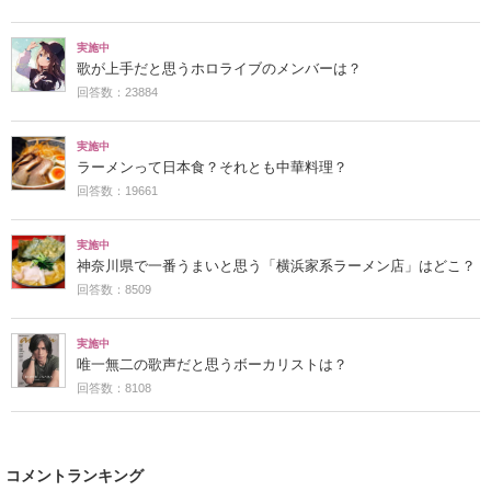
実施中
歌が上手だと思うホロライブのメンバーは？
回答数：23884
実施中
ラーメンって日本食？それとも中華料理？
回答数：19661
実施中
神奈川県で一番うまいと思う「横浜家系ラーメン店」はどこ？
回答数：8509
実施中
唯一無二の歌声だと思うボーカリストは？
回答数：8108
コメントランキング