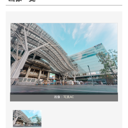
ITの今と未来を見通す
スマホと通信の最新トレンド
進化するPCとデバイスの未来
好きが集まる 比べて選べる
ビジネスと働き方のヒント
AI活用のいまが分かる
企業ITのトレンドを詳説
画像：
写真AC
経営リーダーのコミュニティ
マーケ×ITの今がよく分かる
ITエンジニア向け専門サイト