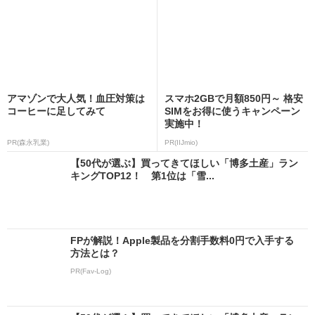
アマゾンで大人気！血圧対策は
スマホ2GBで月額850円～ 格安
コーヒーに足してみて
SIMをお得に使うキャンペーン
実施中！
PR(森永乳業)
PR(IIJmio)
【50代が選ぶ】買ってきてほしい「博多土産」ラン
キングTOP12！ 第1位は「雪...
FPが解説！Apple製品を分割手数料0円で入手する
方法とは？
PR(Fav-Log)