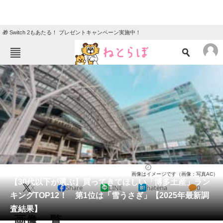
🎁 Switch 2もあたる！ プレゼントキャンペーン実施中！
ねとらぼメニュー
TOP
ニュース
エンタメ
クイズ
グルメ
地域
住まい
教育・育児
動物
リサーチ
福岡県
2026/03/08 14:50（公開）
画像はイメージです（画像：写真AC）
会員記事
【30代以下が選ぶ】買ってきてほしい「博多土産」ラン
X
Share
LINE
hatena
0
キングTOP12！ 第1位は「雪うさぎ」【2025年最新調
メディア
査結果】
画像一覧
注目記事を集めた総合ページ