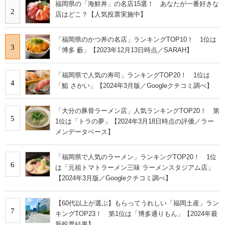
福岡県の「海鮮丼」の名店15選！ あなたが一番好きな
2
店はどこ？【人気投票実施中】
「福岡県のかつ丼の名店」ランキングTOP10！ 1位は
3
「博多 藪」【2023年12月13日時点／SARAH】
「福岡県で人気の寿司」ランキングTOP20！ 1位は
4
「鮨 さかい」【2024年3月版／Googleクチコミ調べ】
「大分の豚骨ラーメン店」人気ランキングTOP20！ 第
5
1位は「トラの夢」【2024年3月18日時点の評価／ラー
メンデータベース】
「福岡県で人気のラーメン」ランキングTOP20！ 1位
6
は「元祖トマトラーメン三味 ラーメンスタジアム店」
【2024年3月版／Googleクチコミ調べ】
【60代以上が選ぶ】もらってうれしい「福岡土産」ラン
7
キングTOP23！ 第1位は「博多通りもん」【2024年最
新投票結果】