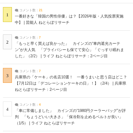
コメント数：
21
1
一番好きな「韓国の男性俳優」は？【2026年版・人気投票実施
中】 | 芸能人 ねとらぼリサーチ
コメント数：
7
2
「もっと早く買えば良かった」 カインズの“車内遮光カーテ
ン”が大人気 「プライバシーも保てて安心」「ぐっすり眠れま
した」（2/2） | ライフ ねとらぼリサーチ：2ページ目
コメント数：
7
3
兵庫県の「ケーキ」の名店10選！ 一番うまいと思う店はどこ？
【7月12日は「デコレーションケーキの日」！】（2/4） | 兵庫県
ねとらぼリサーチ：2ページ目
コメント数：
4
4
「車に常備しました」 カインズの“1980円クーラーバッグ”が評
判 「ちょうどいい大きさ」「保冷剤を止めるベルトが良い」
（1/5） | ライフ ねとらぼリサーチ