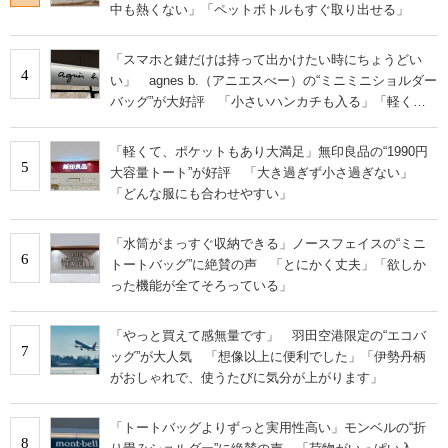
中も熱くない」「ペットボトルもすぐ取り出せる」
「スマホと鍵だけは持って出かけたい時にちょうどい
4
い」 agnes b.（アニエスべー）の“ミニミニショルダー
バッグ”が大好評 「小さいハンカチも入る」「軽くて
旅行でも活躍します
「軽くて、ポケットもあり大満足」無印良品の“1990円
5
大容量トート”が好評 「大き過ぎず小さ過ぎない」
「どんな服にも合わせやすい」
「水筒がまっすぐ収納できる」ノースフェイスの“ミニ
6
トートバッグ”に絶賛の声 「とにかく丈夫」「欲しか
った機能が全てそろっている」
「やっと買えて感無量です」 羽田空港限定の“エコバ
7
ッグ”が大人気 「想像以上に便利でした」「伊勢丹柄
がおしゃれで、使うたびに気分が上がります」
「トートバッグよりずっと実用性高い」モンベルの“折
8