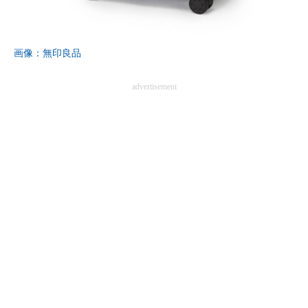
企業向けIT製品の総合サイト
IT製品の技術・比較・事例
画像：無印良品
製造業のIT導入・活用を支援
advertisement
モノづくり技術者専門サイト
エレクトロニクス専門サイト
電子設計の基本と応用
エネルギーの専門メディア
建設×テクノロジーの最前線
ちょっと気になるネットの話題