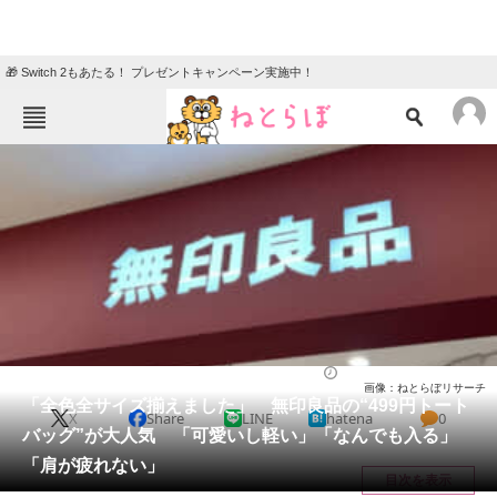
🎁 Switch 2もあたる！ プレゼントキャンペーン実施中！
ねとらぼメニュー
TOP
ニュース
エンタメ
クイズ
グルメ
地域
住まい
教育・育児
動物
リサーチ
バッグ
2026/04/15 11:20（公開）
画像：ねとらぼリサーチ
会員記事
「全色全サイズ揃えました」 無印良品の“499円トート
X
Share
LINE
hatena
0
バッグ”が大人気 「可愛いし軽い」「なんでも入る」
メディア
「肩が疲れない」
目次を表示
注目記事を集めた総合ページ