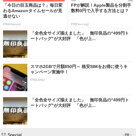
「今日の目玉商品は？」毎日変
FPが解説！Apple製品を分割手
わるAmazonタイムセールが見
数料0円で入手する方法とは？
逃せない
PR(Amazon)
PR(Fav-Log)
「全色全サイズ揃えました」 無印良品の“499円ト
ートバッグ”が大好評 「色が上...
スマホ2GBで月額850円～ 格安SIMをお得に使うキ
ャンペーン実施中！
PR(IIJmio)
「全色全サイズ揃えました」 無印良品の“499円ト
ートバッグ”が大好評 「色が上...
Special
- PR -