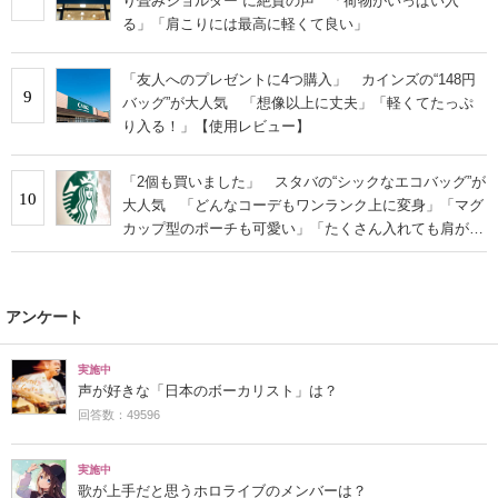
り畳みショルダー”に絶賛の声 「荷物がいっぱい入
る」「肩こりには最高に軽くて良い」
「友人へのプレゼントに4つ購入」 カインズの“148円
9
バッグ”が大人気 「想像以上に丈夫」「軽くてたっぷ
り入る！」【使用レビュー】
「2個も買いました」 スタバの“シックなエコバッグ”が
10
大人気 「どんなコーデもワンランク上に変身」「マグ
カップ型のポーチも可愛い」「たくさん入れても肩が痛
くならない」
アンケート
実施中
声が好きな「日本のボーカリスト」は？
回答数：49596
実施中
歌が上手だと思うホロライブのメンバーは？