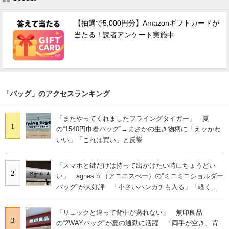
【抽選で5,000円分】Amazonギフトカードが
当たる！読者アンケート実施中
「バッグ」のアクセスランキング
「またやってくれましたフライングタイガー」 夏
1
の“1540円巾着バッグ”→まさかの生き物柄に「えッかわ
いい」「これは買い」と反響
「スマホと鍵だけは持って出かけたい時にちょうどい
2
い」 agnes b.（アニエスべー）の“ミニミニショルダー
バッグ”が大好評 「小さいハンカチも入る」「軽くて
旅行でも活躍します
「リュックと違って背中が蒸れない」 無印良品
3
の“2WAYバッグ”が夏の通勤に活躍 「両手が空き、背