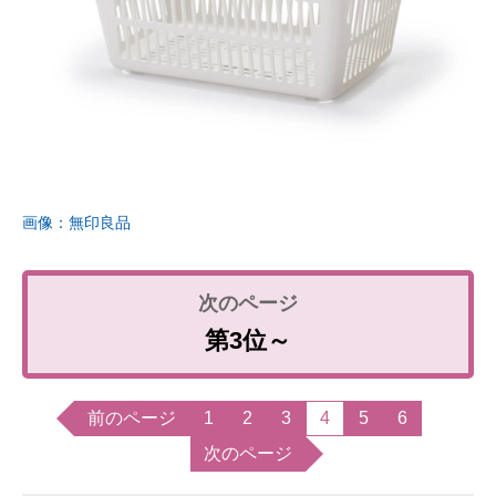
画像：無印良品
第3位～
前のページ
1
2
3
4
5
6
次のページ