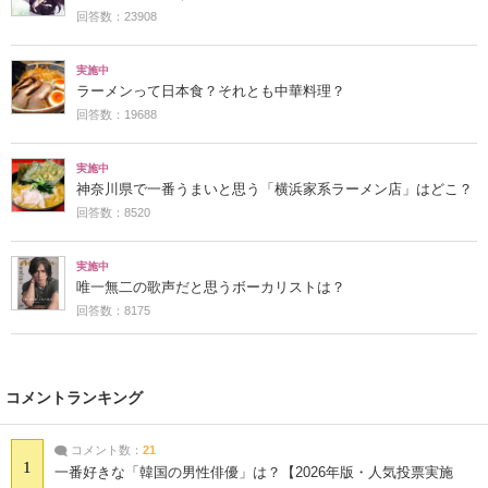
回答数：23908
実施中
ラーメンって日本食？それとも中華料理？
回答数：19688
実施中
神奈川県で一番うまいと思う「横浜家系ラーメン店」はどこ？
回答数：8520
実施中
唯一無二の歌声だと思うボーカリストは？
回答数：8175
コメントランキング
コメント数：
21
1
一番好きな「韓国の男性俳優」は？【2026年版・人気投票実施