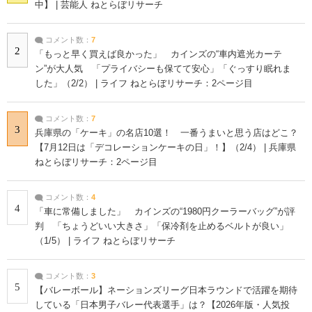
中】 | 芸能人 ねとらぼリサーチ
コメント数：
7
2
「もっと早く買えば良かった」 カインズの“車内遮光カーテ
ン”が大人気 「プライバシーも保てて安心」「ぐっすり眠れま
した」（2/2） | ライフ ねとらぼリサーチ：2ページ目
コメント数：
7
3
兵庫県の「ケーキ」の名店10選！ 一番うまいと思う店はどこ？
【7月12日は「デコレーションケーキの日」！】（2/4） | 兵庫県
ねとらぼリサーチ：2ページ目
コメント数：
4
4
「車に常備しました」 カインズの“1980円クーラーバッグ”が評
判 「ちょうどいい大きさ」「保冷剤を止めるベルトが良い」
（1/5） | ライフ ねとらぼリサーチ
コメント数：
3
5
【バレーボール】ネーションズリーグ日本ラウンドで活躍を期待
している「日本男子バレー代表選手」は？【2026年版・人気投