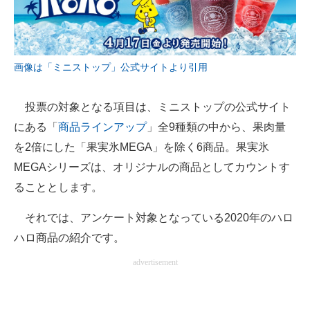
企業向けIT製品の総合サイト
IT製品の技術・比較・事例
画像は「ミニストップ」公式サイトより引用
製造業のIT導入・活用を支援
モノづくり技術者専門サイト
投票の対象となる項目は、ミニストップの公式サイト
にある「
商品ラインアップ
」全9種類の中から、果肉量
エレクトロニクス専門サイト
を2倍にした「果実氷MEGA」を除く6商品。果実氷
電子設計の基本と応用
MEGAシリーズは、オリジナルの商品としてカウントす
ることとします。
エネルギーの専門メディア
それでは、アンケート対象となっている2020年のハロ
建設×テクノロジーの最前線
ハロ商品の紹介です。
ちょっと気になるネットの話題
advertisement