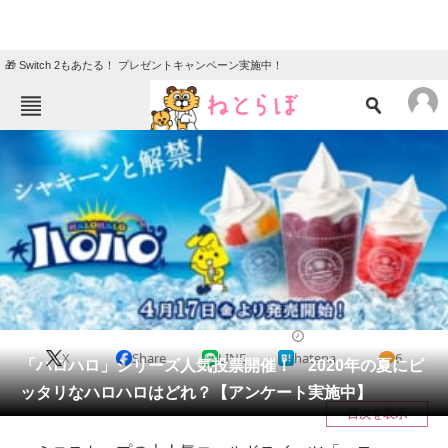
🎁 Switch 2もあたる！ プレゼントキャンペーン実施中！
ねとらぼメニュー
TOP
ニュース
エンタメ
クイズ
グルメ
地域
住まい
教育・育児
動物
リサーチ
ライフ
2020/08/02 12:35（公開）
X
Share
LINE
hatena
6
会員記事
「ハロハロ」シリーズ人気投票開催！ 2020年の夏にピ
ッタリなハロハロはどれ？【アンケート実施中】
メディア
目次を表示
注目記事を集めた総合ページ