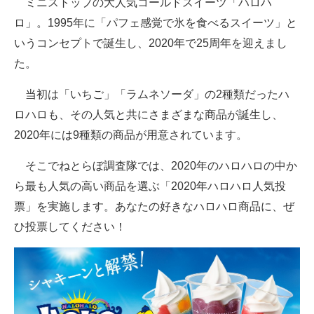
ミニストップの大人気コールドスイーツ「ハロハ
ロ」。1995年に「パフェ感覚で氷を食べるスイーツ」と
ITの今と未来を見通す
いうコンセプトで誕生し、2020年で25周年を迎えまし
スマホと通信の最新トレンド
た。
進化するPCとデバイスの未来
当初は「いちご」「ラムネソーダ」の2種類だったハ
ロハロも、その人気と共にさまざまな商品が誕生し、
好きが集まる 比べて選べる
2020年には9種類の商品が用意されています。
ビジネスと働き方のヒント
そこでねとらぼ調査隊では、2020年のハロハロの中か
AI活用のいまが分かる
ら最も人気の高い商品を選ぶ「2020年ハロハロ人気投
票」を実施します。あなたの好きなハロハロ商品に、ぜ
企業ITのトレンドを詳説
ひ投票してください！
経営リーダーのコミュニティ
マーケ×ITの今がよく分かる
ITエンジニア向け専門サイト