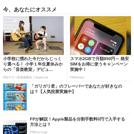
今、あなたにオススメ
小学校に慣れた今だからじっく
スマホ2GBで月額850円～ 格安
り選べる！ 小学１年生夏休みか
SIMをお得に使うキャンペーン
らの「音楽教室」デビュ...
実施中！
PR(ヤマハ音楽振興会｜HugKum)
PR(IIJmio)
「ガリガリ君」のフレーバーであなたが好きなの
は？【人気投票実施中】
FPが解説！Apple製品を分割手数料0円で入手する
方法とは？
PR(Fav-Log)