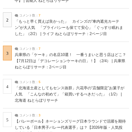
中】 | 芸能人 ねとらぼリサーチ
コメント数：
7
2
「もっと早く買えば良かった」 カインズの“車内遮光カーテ
ン”が大人気 「プライバシーも保てて安心」「ぐっすり眠れま
した」（2/2） | ライフ ねとらぼリサーチ：2ページ目
コメント数：
7
3
兵庫県の「ケーキ」の名店10選！ 一番うまいと思う店はどこ？
【7月12日は「デコレーションケーキの日」！】（2/4） | 兵庫県
ねとらぼリサーチ：2ページ目
コメント数：
5
4
「北海道土産としてもセンス抜群」六花亭の“店舗限定”お菓子が
人気 「こんなの初めて」「箱買いするべきだった」（1/2） |
北海道 ねとらぼリサーチ
コメント数：
3
5
【バレーボール】ネーションズリーグ日本ラウンドで活躍を期待
している「日本男子バレー代表選手」は？【2026年版・人気投