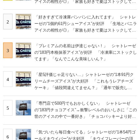
アイスの相性が◎」「家族も好きで夏はストックして
る」
「好きすぎて冷凍庫パンパンに入れてます」 シャトレ
2
ーゼの“1個約61円シューアイス”が好評 「生地とバニラ
アイスの相性が◎」「家族も好きで夏はストックして
る」
「プレミアムの名前は伊達じゃない！」 シャトレーゼ
3
の“183円本格抹茶アイス”が好評 「冷凍庫にストックし
てます」「なんでこんな美味しいん？」
「星5評価じゃ足りない…」シャトレーゼの“1本91円ク
4
リームチーズアイス”が大好評 「これもうレアチーズ
ケーキ」「値段間違えてません？」「通年で販売し
て！」の声
「専門店で500円でもおかしくない」 シャトレーゼ
5
の“183円チョコアイス”→衝撃レベルのおいしさに「この
世のアイスの中で一番好き」「チョコバッキーより好
き」の声
「気づいたら毎日食べてる」シャトレーゼの“1本54円ゴ
6
ールドキウイバー”が大好評 「キウイフレーバーの頂