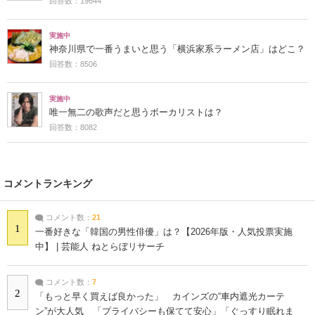
回答数：19644
実施中
神奈川県で一番うまいと思う「横浜家系ラーメン店」はどこ？
回答数：8506
実施中
唯一無二の歌声だと思うボーカリストは？
回答数：8082
コメントランキング
コメント数：
21
1
一番好きな「韓国の男性俳優」は？【2026年版・人気投票実施
中】 | 芸能人 ねとらぼリサーチ
コメント数：
7
2
「もっと早く買えば良かった」 カインズの“車内遮光カーテ
ン”が大人気 「プライバシーも保てて安心」「ぐっすり眠れま