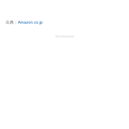
企業向けIT製品の総合サイト
IT製品の技術・比較・事例
出典：
Amazon.co.jp
製造業のIT導入・活用を支援
advertisement
モノづくり技術者専門サイト
エレクトロニクス専門サイト
電子設計の基本と応用
エネルギーの専門メディア
建設×テクノロジーの最前線
ちょっと気になるネットの話題