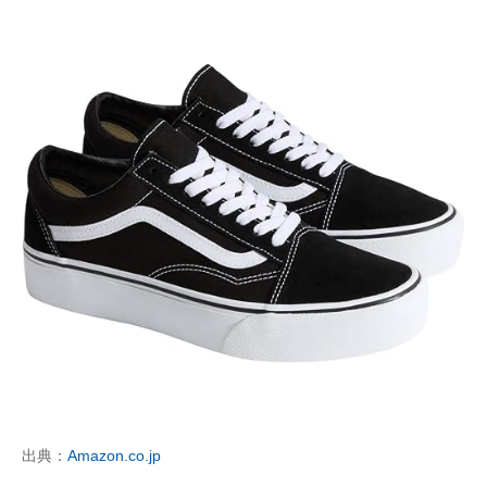
出典：
Amazon.co.jp