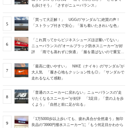
も歩けそう」「さすがニューバランス」
「買って大正解！」 UGGの“サンダル”に絶賛の声！
5
「ストラップ付きで安心」「落ち着いたきれいな色」
「これ買ってからビジネスシューズほぼ履いてない」
6
ニューバランスの“オールブラック防水スニーカー”が好
評 「雨でも蒸れずに快適」「服を選ばないので重宝」
などの声
「最高に使いやすい」 NIKE（ナイキ）の“サンダル”が
7
大人気 「履き心地もクッション性も◎」「サンダルで
走れるなんて感動」
「普通のスニーカーに戻れない」ニューバランスの“走
8
りたくなるスニーカー”が好評 「3足目」「雲の上を歩
くよう」「自然と前に足が出る」
「1万5000歩以上歩いても、疲れ具合が全然違う」無印
9
良品の“3990円撥水スニーカー”に「もう何足目かわから