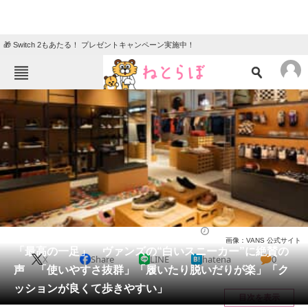
🎁 Switch 2もあたる！ プレゼントキャンペーン実施中！
ねとらぼメニュー
TOP
ニュース
エンタメ
クイズ
グルメ
地域
住まい
教育・育児
動物
リサーチ
シューズ
2026/05/17 18:10（公開）
画像：VANS 公式サイト
会員記事
「最高の一足」 ヴァンズの“白いスニーカー”に絶賛の
X
Share
LINE
hatena
0
声 「使いやすさ抜群」「履いたり脱いだりが楽」「ク
メディア
ッションが良くて歩きやすい」
目次を表示
注目記事を集めた総合ページ