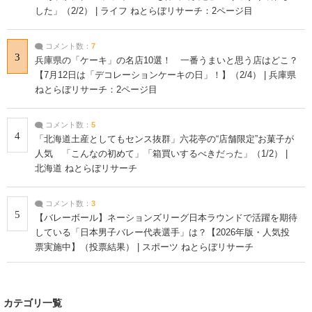
した」（2/2） | ライフ ねとらぼリサーチ：2ページ目
コメント数：
7
3
兵庫県の「ケーキ」の名店10選！ 一番うまいと思う店はどこ？
【7月12日は「デコレーションケーキの日」！】（2/4） | 兵庫県
ねとらぼリサーチ：2ページ目
コメント数：
5
4
「北海道土産としてもセンス抜群」六花亭の“店舗限定”お菓子が
人気 「こんなの初めて」「箱買いするべきだった」（1/2） |
北海道 ねとらぼリサーチ
コメント数：
3
5
【バレーボール】ネーションズリーグ日本ラウンドで活躍を期待
している「日本男子バレー代表選手」は？【2026年版・人気投
票実施中】（投票結果） | スポーツ ねとらぼリサーチ
カテゴリ一覧