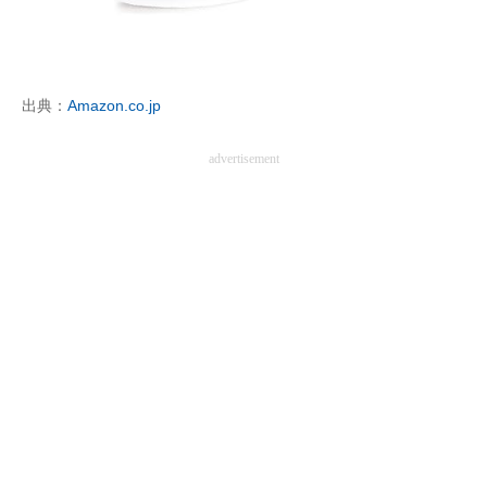
出典：
Amazon.co.jp
advertisement