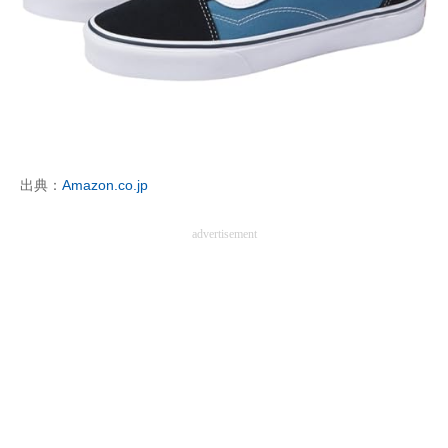
出典：
Amazon.co.jp
advertisement