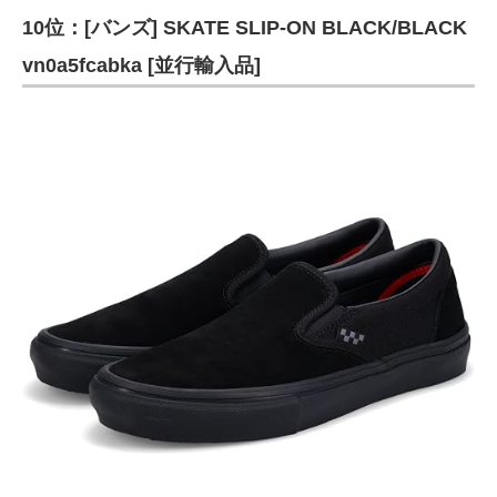
10位：[バンズ] SKATE SLIP-ON BLACK/BLACK
ITの今と未来を見通す
vn0a5fcabka [並行輸入品]
スマホと通信の最新トレンド
進化するPCとデバイスの未来
好きが集まる 比べて選べる
ビジネスと働き方のヒント
AI活用のいまが分かる
企業ITのトレンドを詳説
経営リーダーのコミュニティ
マーケ×ITの今がよく分かる
ITエンジニア向け専門サイト