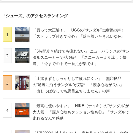
「シューズ」のアクセスランキング
「買って大正解！」 UGGの“サンダル”に絶賛の声！
1
「ストラップ付きで安心」「落ち着いたきれいな色」
「5時間歩き続けても疲れない」 ニューバランスの“サン
2
ダルスニーカー”が大好評 「スニーカーより涼しく快
適」「今までの中で一番足が楽です」
「土踏まずもしっかりして疲れにくい」 無印良品
3
の“足裏に沿うサンダル”が好評 「履き心地が良い」
「出しっぱなしでも悪目立ちしません」の声
「最高に使いやすい」 NIKE（ナイキ）の“サンダル”が
4
大人気 「履き心地もクッション性も◎」「サンダルで
走れるなんて感動」