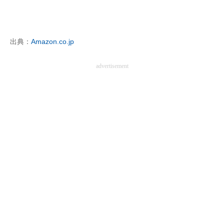
出典：
Amazon.co.jp
advertisement