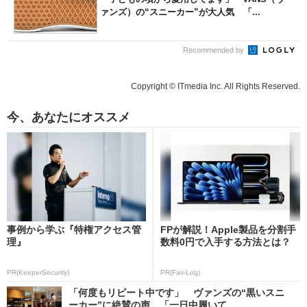
ァンズ）の“スニーカー”が大人気 「...
Recommended by
Copyright © ITmedia Inc. All Rights Reserved.
今、あなたにオススメ
事例から学ぶ『特権アクセス管
FPが解説！Apple製品を分割手
理』
数料0円で入手する方法とは？
PR(KeeperSecurity)
PR(Fav-Log)
「何度もリピート中です」 ヴァンズの“黒いスニ
ーカー”に絶賛の声 「一日中履いて...