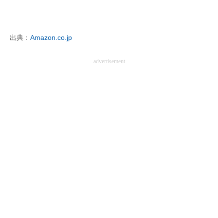
企業向けIT製品の総合サイト
IT製品の技術・比較・事例
出典：
Amazon.co.jp
製造業のIT導入・活用を支援
advertisement
モノづくり技術者専門サイト
エレクトロニクス専門サイト
電子設計の基本と応用
エネルギーの専門メディア
建設×テクノロジーの最前線
ちょっと気になるネットの話題