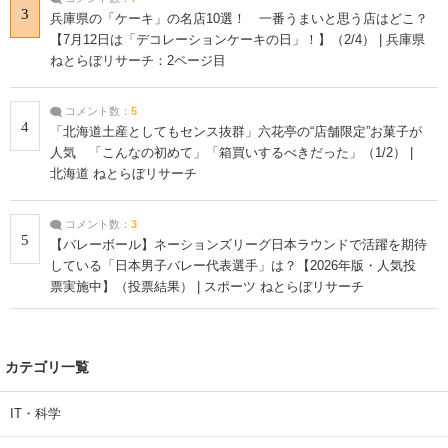
3
兵庫県の「ケーキ」の名店10選！ 一番うまいと思う店はどこ？
【7月12日は「デコレーションケーキの日」！】（2/4） | 兵庫県
ねとらぼリサーチ：2ページ目
コメント数：
5
4
「北海道土産としてもセンス抜群」六花亭の“店舗限定”お菓子が
人気 「こんなの初めて」「箱買いするべきだった」（1/2） |
北海道 ねとらぼリサーチ
コメント数：
3
5
【バレーボール】ネーションズリーグ日本ラウンドで活躍を期待
している「日本男子バレー代表選手」は？【2026年版・人気投
票実施中】（投票結果） | スポーツ ねとらぼリサーチ
カテゴリ一覧
IT・科学