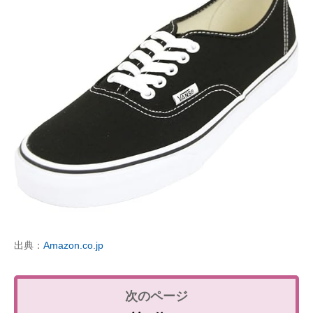
出典：
Amazon.co.jp