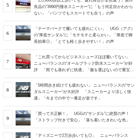
「1万5000歩以上歩いても、疲れ具合が全然違う」無印
5
良品の“3990円撥水スニーカー”に「もう何足目かわから
ない」「パンツでもスカートでも合う」の声
「テーマパークで履いても疲れにくい」 UGG（アグ）
6
の“厚底サンダル”に「モチモチと柔らかい」「厚底で脚
長効果◎」「とても軽く歩きやすい！」の声
「これ買ってからビジネスシューズほぼ履いてない」
7
ニューバランスの“オールブラック防水スニーカー”が好
評 「雨でも蒸れずに快適」「服を選ばないので重宝」
などの声
「5時間歩き続けても疲れない」 ニューバランスの“サン
8
ダルスニーカー”が大好評 「スニーカーより涼しく快
適」「今までの中で一番足が楽です」
「買って大正解！」 UGGの“サンダル”に絶賛の声！
9
「ストラップ付きで安心」「落ち着いたきれいな色」
「ディズニーで2万歩歩いても◎」 ニューバランス