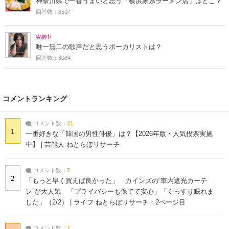
神奈川県で一番うまいと思う「横浜家系ラーメン店」はどこ？
回答数：8507
実施中
唯一無二の歌声だと思うボーカリストは？
回答数：8084
コメントランキング
コメント数：
21
1
一番好きな「韓国の男性俳優」は？【2026年版・人気投票実施
中】 | 芸能人 ねとらぼリサーチ
コメント数：
7
2
「もっと早く買えば良かった」 カインズの“車内遮光カーテ
ン”が大人気 「プライバシーも保てて安心」「ぐっすり眠れま
した」（2/2） | ライフ ねとらぼリサーチ：2ページ目
コメント数：
7