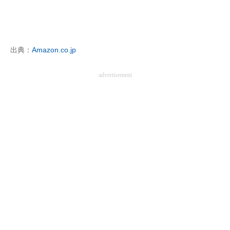
出典：
Amazon.co.jp
advertisement