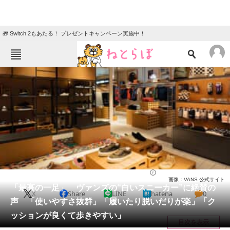
🎁 Switch 2もあたる！ プレゼントキャンペーン実施中！
ねとらぼメニュー
TOP
ニュース
エンタメ
クイズ
グルメ
地域
住まい
教育・育児
動物
リサーチ
シューズ
2026/05/17 18:10（公開）
画像：VANS 公式サイト
会員記事
「最高の一足」 ヴァンズの“白いスニーカー”に絶賛の
X
Share
LINE
hatena
0
声 「使いやすさ抜群」「履いたり脱いだりが楽」「ク
メディア
ッションが良くて歩きやすい」
目次を表示
注目記事を集めた総合ページ