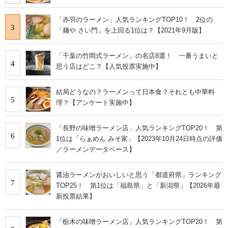
「赤羽のラーメン」人気ランキングTOP10！ 2位の
3
「麺や さい門」を上回る1位は？【2021年9月版】
「千葉の竹岡式ラーメン」の名店8選！ 一番うまいと
4
思う店はどこ？【人気投票実施中】
結局どうなの？ラーメンって日本食？それとも中華料
5
理？【アンケート実施中】
「長野の味噌ラーメン店」人気ランキングTOP20！ 第
6
1位は「らぁめん みそ家」【2023年10月24日時点の評価
／ラーメンデータベース】
醤油ラーメンがおいしいと思う「都道府県」ランキング
7
TOP25！ 第1位は「福島県」と「新潟県」【2026年最
新投票結果】
「栃木の味噌ラーメン店」人気ランキングTOP20！ 第