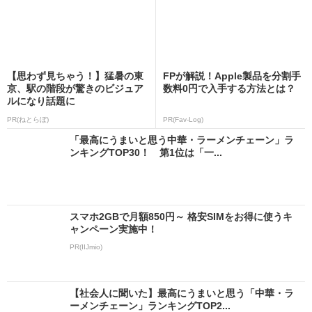
【思わず見ちゃう！】猛暑の東
FPが解説！Apple製品を分割手
京、駅の階段が驚きのビジュア
数料0円で入手する方法とは？
ルになり話題に
PR(ねとらぼ)
PR(Fav-Log)
「最高にうまいと思う中華・ラーメンチェーン」ラ
ンキングTOP30！ 第1位は「一...
スマホ2GBで月額850円～ 格安SIMをお得に使うキ
ャンペーン実施中！
PR(IIJmio)
【社会人に聞いた】最高にうまいと思う「中華・ラ
ーメンチェーン」ランキングTOP2...