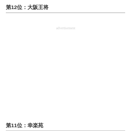
第12位：大阪王将
ITの今と未来を見通す
スマホと通信の最新トレンド
advertisement
進化するPCとデバイスの未来
好きが集まる 比べて選べる
ビジネスと働き方のヒント
AI活用のいまが分かる
企業ITのトレンドを詳説
経営リーダーのコミュニティ
マーケ×ITの今がよく分かる
第11位：幸楽苑
ITエンジニア向け専門サイト