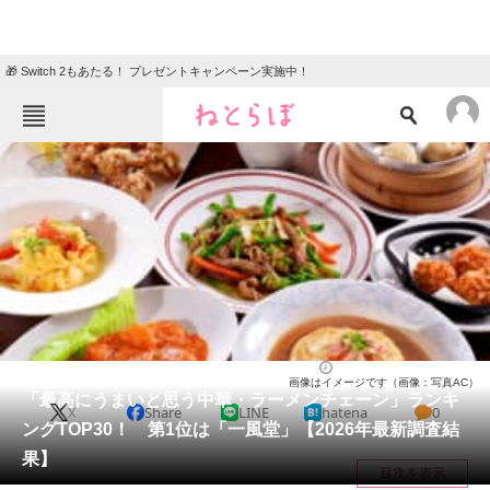
🎁 Switch 2もあたる！ プレゼントキャンペーン実施中！
ねとらぼメニュー
TOP
ニュース
エンタメ
クイズ
グルメ
地域
住まい
教育・育児
動物
リサーチ
ラーメン
2026/05/03 20:30（公開）
画像はイメージです（画像：写真AC）
会員記事
「最高にうまいと思う中華・ラーメンチェーン」ランキ
X
Share
LINE
hatena
0
ングTOP30！ 第1位は「一風堂」【2026年最新調査結
メディア
果】
目次を表示
注目記事を集めた総合ページ