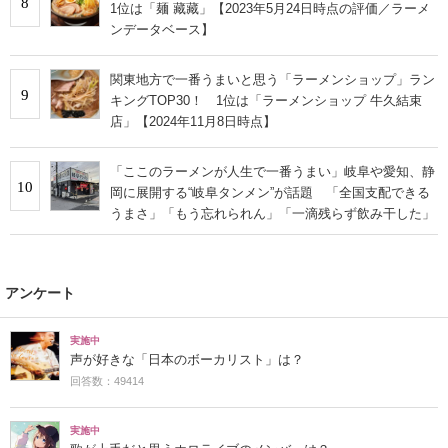
8
1位は「麺 藏藏」【2023年5月24日時点の評価／ラーメ
ンデータベース】
関東地方で一番うまいと思う「ラーメンショップ」ラン
9
キングTOP30！ 1位は「ラーメンショップ 牛久結束
店」【2024年11月8日時点】
「ここのラーメンが人生で一番うまい」岐阜や愛知、静
10
岡に展開する“岐阜タンメン”が話題 「全国支配できる
うまさ」「もう忘れられん」「一滴残らず飲み干した」
アンケート
実施中
声が好きな「日本のボーカリスト」は？
回答数：49414
実施中