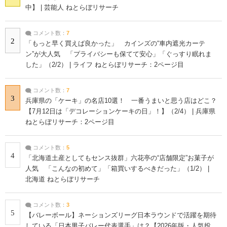
中】 | 芸能人 ねとらぼリサーチ
コメント数：
7
2
「もっと早く買えば良かった」 カインズの“車内遮光カーテ
ン”が大人気 「プライバシーも保てて安心」「ぐっすり眠れま
した」（2/2） | ライフ ねとらぼリサーチ：2ページ目
コメント数：
7
3
兵庫県の「ケーキ」の名店10選！ 一番うまいと思う店はどこ？
【7月12日は「デコレーションケーキの日」！】（2/4） | 兵庫県
ねとらぼリサーチ：2ページ目
コメント数：
5
4
「北海道土産としてもセンス抜群」六花亭の“店舗限定”お菓子が
人気 「こんなの初めて」「箱買いするべきだった」（1/2） |
北海道 ねとらぼリサーチ
コメント数：
3
5
【バレーボール】ネーションズリーグ日本ラウンドで活躍を期待
している「日本男子バレー代表選手」は？【2026年版・人気投