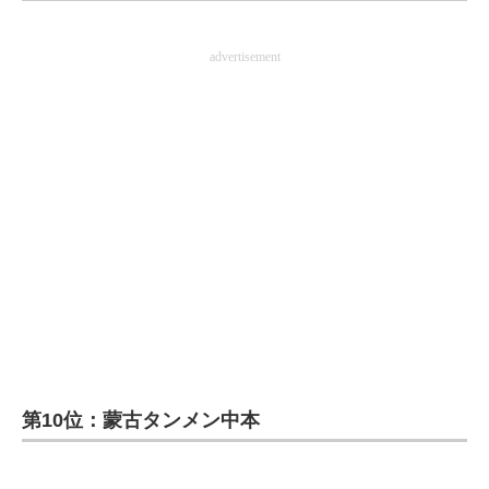
企業向けIT製品の総合サイト
advertisement
IT製品の技術・比較・事例
製造業のIT導入・活用を支援
モノづくり技術者専門サイト
エレクトロニクス専門サイト
電子設計の基本と応用
エネルギーの専門メディア
建設×テクノロジーの最前線
ちょっと気になるネットの話題
第10位：蒙古タンメン中本