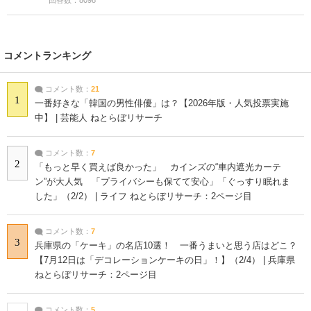
コメントランキング
コメント数：
21
1
一番好きな「韓国の男性俳優」は？【2026年版・人気投票実施
中】 | 芸能人 ねとらぼリサーチ
コメント数：
7
2
「もっと早く買えば良かった」 カインズの“車内遮光カーテ
ン”が大人気 「プライバシーも保てて安心」「ぐっすり眠れま
した」（2/2） | ライフ ねとらぼリサーチ：2ページ目
コメント数：
7
3
兵庫県の「ケーキ」の名店10選！ 一番うまいと思う店はどこ？
【7月12日は「デコレーションケーキの日」！】（2/4） | 兵庫県
ねとらぼリサーチ：2ページ目
コメント数：
5