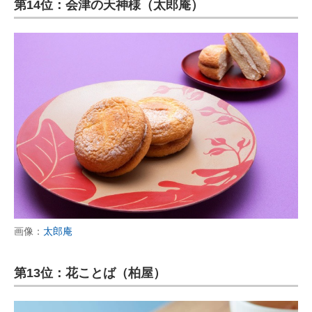
第14位：会津の天神様（太郎庵）
画像：
太郎庵
第13位：花ことば（柏屋）