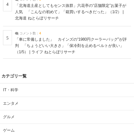
4
「北海道土産としてもセンス抜群」六花亭の“店舗限定”お菓子が
人気 「こんなの初めて」「箱買いするべきだった」（1/2） |
北海道 ねとらぼリサーチ
コメント数：
4
5
「車に常備しました」 カインズの“1980円クーラーバッグ”が評
判 「ちょうどいい大きさ」「保冷剤を止めるベルトが良い」
（1/5） | ライフ ねとらぼリサーチ
カテゴリ一覧
IT・科学
エンタメ
グルメ
ゲーム