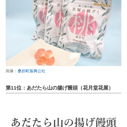
画像：
桑折町振興公社
第11位：あだたら山の揚げ饅頭（花月堂花屋）