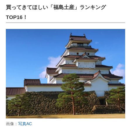
買ってきてほしい「福島土産」ランキング
ITの今と未来を見通す
TOP16！
スマホと通信の最新トレンド
進化するPCとデバイスの未来
好きが集まる 比べて選べる
ビジネスと働き方のヒント
AI活用のいまが分かる
企業ITのトレンドを詳説
経営リーダーのコミュニティ
マーケ×ITの今がよく分かる
画像：
写真AC
ITエンジニア向け専門サイト