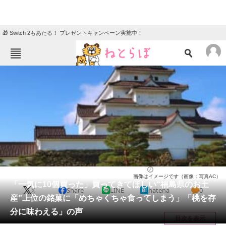
🎁 Switch 2もあたる！ プレゼントキャンペーン実施中！
ねとらぼメニュー
TOP
ニュース
エンタメ
クイズ
グルメ
地域
住まい
教育・育児
動物
リサーチ
福島県
2026/05/03 09:50（公開）
画像はイメージです（画像：写真AC）
会員記事
「一気に10個買った」買ってきてほしい“福島県のお土
X
Share
LINE
hatena
0
産”上位の銘菓に「めちゃくちゃ食ってしまう」「桃を存
メディア
分に味わえる」の声
目次を表示
注目記事を集めた総合ページ