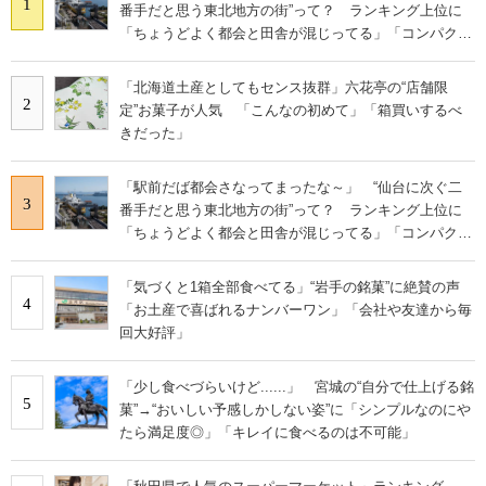
1
番手だと思う東北地方の街”って？ ランキング上位に
「ちょうどよく都会と田舎が混じってる」「コンパクト
にまとまったいい街」の声
「北海道土産としてもセンス抜群」六花亭の“店舗限
2
定”お菓子が人気 「こんなの初めて」「箱買いするべ
きだった」
「駅前だば都会さなってまったな～」 “仙台に次ぐ二
3
番手だと思う東北地方の街”って？ ランキング上位に
「ちょうどよく都会と田舎が混じってる」「コンパクト
にまとまったいい街」の声
「気づくと1箱全部食べてる」“岩手の銘菓”に絶賛の声
4
「お土産で喜ばれるナンバーワン」「会社や友達から毎
回大好評」
「少し食べづらいけど......」 宮城の“自分で仕上げる銘
5
菓”→“おいしい予感しかしない姿”に「シンプルなのにや
たら満足度◎」「キレイに食べるのは不可能」