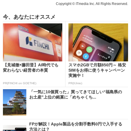
Copyright © ITmedia Inc. All Rights Reserved.
今、あなたにオススメ
【見城徹×藤田晋】AI時代でも
スマホ2GBで月額850円～ 格安
変わらない経営者の本質
SIMをお得に使うキャンペーン
実施中！
PR(FINCHI on GOETHE)
PR(IIJmio)
「一気に10個買った」買ってきてほしい“福島県の
お土産”上位の銘菓に「めちゃくち...
FPが解説！Apple製品を分割手数料0円で入手する
方法とは？