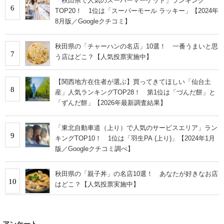
「秋田県で人気のスーパーマーケット」ランキング
6
TOP20！ 1位は「スーパーモール ラッキー」【2024年
8月版／Googleクチコミ】
秋田県の「チャーハンの名店」10選！ 一番うまいと思
7
う店はどこ？【人気投票実施中】
【関西地方在住者が選ぶ】買ってきてほしい「仙台土
8
産」人気ランキングTOP28！ 第1位は「づんだ餅」と
「ずんだ餅」【2026年最新調査結果】
「東北自動車道（上り）で人気のサービスエリア」ラン
9
キングTOP10！ 1位は「羽生PA (上り)」【2024年1月
版／Googleクチコミ調べ】
秋田県の「親子丼」の名店10選！ あなたが好きなお店
10
はどこ？【人気投票実施中】
アンケート