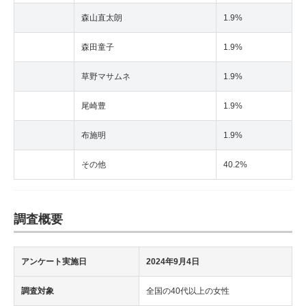
森山直太朗
1.9%
森田童子
1.9%
草野マサムネ
1.9%
尾崎豊
1.9%
布施明
1.9%
その他
40.2%
調査概要
アンケート実施日
2024年9月4日
調査対象
全国の40代以上の女性