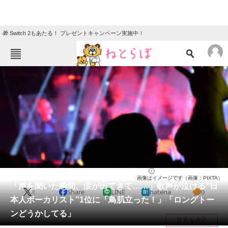
🎁 Switch 2もあたる！ プレゼントキャンペーン実施中！
ねとらぼメニュー
TOP
ニュース
エンタメ
クイズ
グルメ
地域
住まい
教育・育児
動物
リサーチ
音楽
2026/05/20 20:35（公開）
画像はイメージです（画像：PIXTA）
会員記事
「声を聞いた瞬間、涙が出てきて……」歌声が泣ける“日
X
Share
LINE
hatena
0
本人ボーカリスト”1位に「鳥肌立った！」「ロングトー
メディア
ンどうかしてる」
目次を表示
注目記事を集めた総合ページ