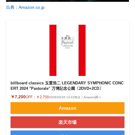
出典：Amazon.co.jp
billboard classics 玉置浩二 LEGENDARY SYMPHONIC CONC
ERT 2024 "Pastorale" 万博記念公園〔2DVD+2CD〕
￥7,200
OFF：
￥2,700
2026/03/26 13:41時点｜Amazon調べ
Amazon
楽天市場