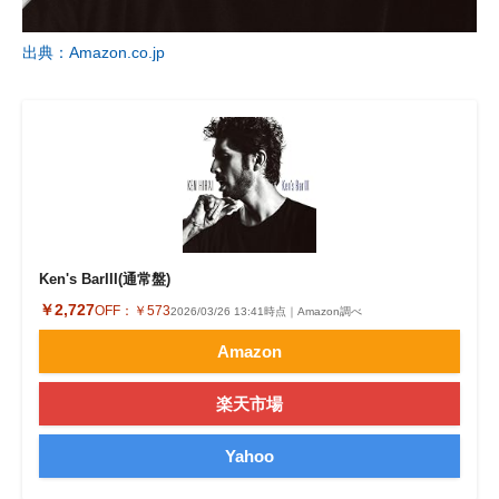
企業向けIT製品の総合サイト
出典：Amazon.co.jp
IT製品の技術・比較・事例
製造業のIT導入・活用を支援
モノづくり技術者専門サイト
エレクトロニクス専門サイト
電子設計の基本と応用
Ken's BarIII(通常盤)
￥2,727
OFF：
￥573
2026/03/26 13:41時点｜Amazon調べ
エネルギーの専門メディア
Amazon
建設×テクノロジーの最前線
楽天市場
ちょっと気になるネットの話題
Yahoo