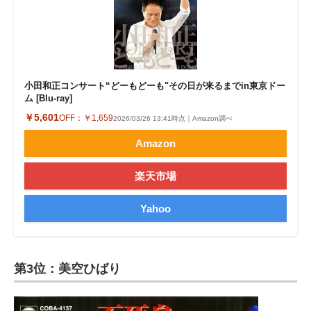
小田和正コンサート“どーもどーも"その日が来るまでin東京ドー
ム [Blu-ray]
￥5,601
OFF：
￥1,659
2026/03/26 13:41時点｜Amazon調べ
Amazon
楽天市場
Yahoo
第3位：美空ひばり