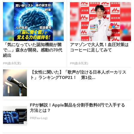
「気になっていた認知機能が菌
アマゾンで大人気！血圧対策は
で…」森永が開発。感動の70代
コーヒーに足してみて
続出
PR(森永乳業)
PR(森永乳業)
【女性に聞いた】「歌声が泣ける日本人ボーカリス
ト」ランキングTOP21！ 第1位...
FPが解説！Apple製品を分割手数料0円で入手する
方法とは？
PR(Fav-Log)