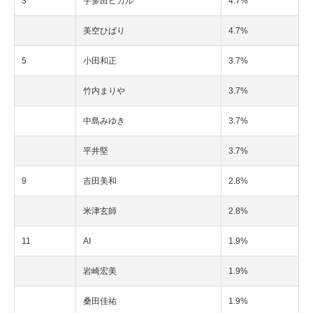
3
宇多田ヒカル
4.7%
美空ひばり
4.7%
5
小田和正
3.7%
竹内まりや
3.7%
中島みゆき
3.7%
平井堅
3.7%
9
吉田美和
2.8%
米津玄師
2.8%
11
AI
1.9%
岩崎宏美
1.9%
桑田佳祐
1.9%