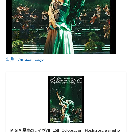
出典：Amazon.co.jp
MISIA 星空のライヴVII -15th Celebration- Hoshizora Sympho