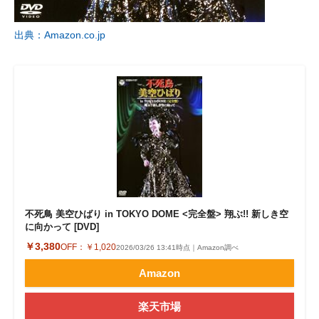
出典：Amazon.co.jp
不死鳥 美空ひばり in TOKYO DOME <完全盤> 翔ぶ!! 新しき空
に向かって [DVD]
￥3,380
OFF：
￥1,020
2026/03/26 13:41時点｜Amazon調べ
Amazon
楽天市場