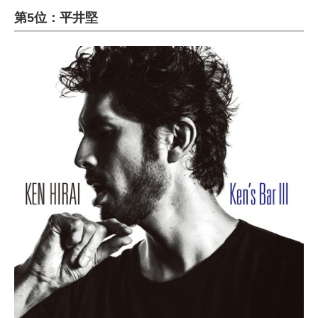
第5位：平井堅
ITの今と未来を見通す
スマホと通信の最新トレンド
進化するPCとデバイスの未来
好きが集まる 比べて選べる
ビジネスと働き方のヒント
AI活用のいまが分かる
企業ITのトレンドを詳説
経営リーダーのコミュニティ
マーケ×ITの今がよく分かる
ITエンジニア向け専門サイト