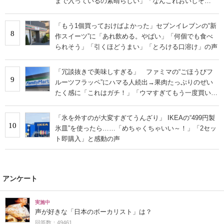
まで入っているの素晴らしい」「なんこれおいしそ
ー！」の声
「もう1個買っておけばよかった」セブンイレブンの“新
8
作スイーツ”に「あれ飲める。やばい」「何個でも食べ
られそう」「引くほどうまい」「とろける口溶け」の声
「冗談抜きで美味しすぎる」 ファミマの“ごほうびフ
9
ルーツフラッペ”にハマる人続出→果肉たっぷりのぜい
たく感に「これはガチ！」「ウマすぎてもう一度買いに
行った」
「氷を外すのが大変すぎてうんざり」 IKEAの“499円製
10
氷皿”を使ったら……「めちゃくちゃいい～！」「2セッ
ト即購入」と感動の声
アンケート
実施中
声が好きな「日本のボーカリスト」は？
回答数：49461