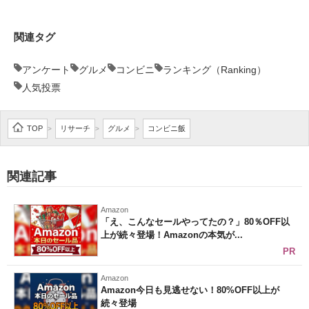
企業向けIT製品の総合サイト
関連タグ
IT製品の技術・比較・事例
アンケート
グルメ
コンビニ
ランキング（Ranking）
製造業のIT導入・活用を支援
人気投票
モノづくり技術者専門サイト
TOP
リサーチ
グルメ
コンビニ飯
>
>
>
エレクトロニクス専門サイト
電子設計の基本と応用
関連記事
エネルギーの専門メディア
Amazon
「え、こんなセールやってたの？」80％OFF以
建設×テクノロジーの最前線
上が続々登場！Amazonの本気が...
PR
ちょっと気になるネットの話題
Amazon
Amazon今日も見逃せない！80%OFF以上が
続々登場