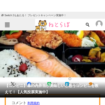
🎁 Switch 2もあたる！ プレゼントキャンペーン実施中！
ねとらぼメニュー
TOP
ニュース
エンタメ
クイズ
グルメ
地域
住まい
教育・育児
動物
リサーチ
コンビニ飯
2021/10/08 08:15（公開）
X
Share
LINE
hatena
1
会員記事
【コンビニ】幕の内弁当が美味しいと思うコンビニを教
えて！【人気投票実施中】
メディア
注目記事を集めた総合ページ