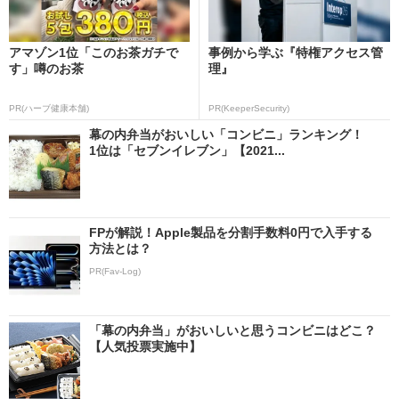
アマゾン1位「このお茶ガチで
事例から学ぶ『特権アクセス管
す」噂のお茶
理』
PR(ハーブ健康本舗)
PR(KeeperSecurity)
幕の内弁当がおいしい「コンビニ」ランキング！
1位は「セブンイレブン」【2021...
FPが解説！Apple製品を分割手数料0円で入手する
方法とは？
PR(Fav-Log)
「幕の内弁当」がおいしいと思うコンビニはどこ？
【人気投票実施中】