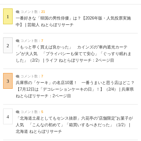
コメント数：
21
1
一番好きな「韓国の男性俳優」は？【2026年版・人気投票実施
中】 | 芸能人 ねとらぼリサーチ
コメント数：
7
2
「もっと早く買えば良かった」 カインズの“車内遮光カーテ
ン”が大人気 「プライバシーも保てて安心」「ぐっすり眠れま
した」（2/2） | ライフ ねとらぼリサーチ：2ページ目
コメント数：
7
3
兵庫県の「ケーキ」の名店10選！ 一番うまいと思う店はどこ？
【7月12日は「デコレーションケーキの日」！】（2/4） | 兵庫県
ねとらぼリサーチ：2ページ目
コメント数：
5
4
「北海道土産としてもセンス抜群」六花亭の“店舗限定”お菓子が
人気 「こんなの初めて」「箱買いするべきだった」（1/2） |
北海道 ねとらぼリサーチ