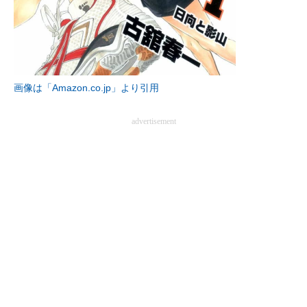
企業向けIT製品の総合サイト
IT製品の技術・比較・事例
製造業のIT導入・活用を支援
画像は「Amazon.co.jp」より引用
モノづくり技術者専門サイト
advertisement
エレクトロニクス専門サイト
電子設計の基本と応用
エネルギーの専門メディア
建設×テクノロジーの最前線
ちょっと気になるネットの話題