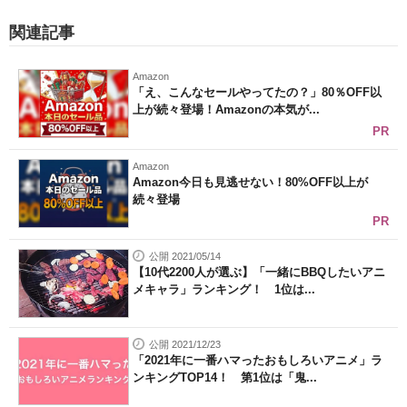
関連記事
Amazon
「え、こんなセールやってたの？」80％OFF以
上が続々登場！Amazonの本気が...
PR
Amazon
Amazon今日も見逃せない！80%OFF以上が
続々登場
PR
公開 2021/05/14
【10代2200人が選ぶ】「一緒にBBQしたいアニ
メキャラ」ランキング！ 1位は...
公開 2021/12/23
「2021年に一番ハマったおもしろいアニメ」ラ
ンキングTOP14！ 第1位は「鬼...