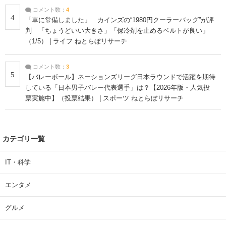
コメント数：
4
4
「車に常備しました」 カインズの“1980円クーラーバッグ”が評
判 「ちょうどいい大きさ」「保冷剤を止めるベルトが良い」
（1/5） | ライフ ねとらぼリサーチ
コメント数：
3
5
【バレーボール】ネーションズリーグ日本ラウンドで活躍を期待
している「日本男子バレー代表選手」は？【2026年版・人気投
票実施中】（投票結果） | スポーツ ねとらぼリサーチ
カテゴリ一覧
IT・科学
エンタメ
グルメ