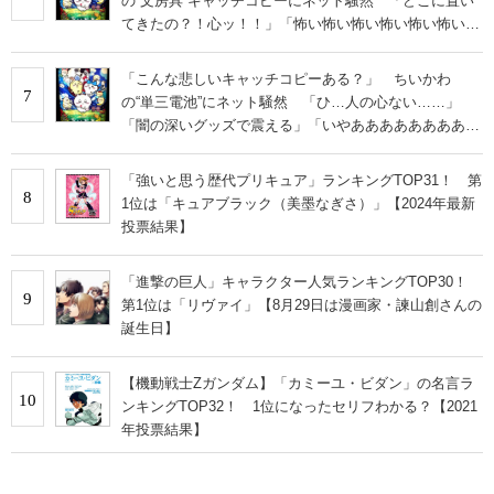
の“文房具”キャッチコピーにネット騒然 「どこに置い
てきたの？！心ッ！！」「怖い怖い怖い怖い怖い怖い怖
い」
「こんな悲しいキャッチコピーある？」 ちいかわ
7
の“単三電池”にネット騒然 「ひ…人の心ない……」
「闇の深いグッズで震える」「いやあああああああああ
あ」
「強いと思う歴代プリキュア」ランキングTOP31！ 第
8
1位は「キュアブラック（美墨なぎさ）」【2024年最新
投票結果】
「進撃の巨人」キャラクター人気ランキングTOP30！
9
第1位は「リヴァイ」【8月29日は漫画家・諫山創さんの
誕生日】
【機動戦士Zガンダム】「カミーユ・ビダン」の名言ラ
10
ンキングTOP32！ 1位になったセリフわかる？【2021
年投票結果】