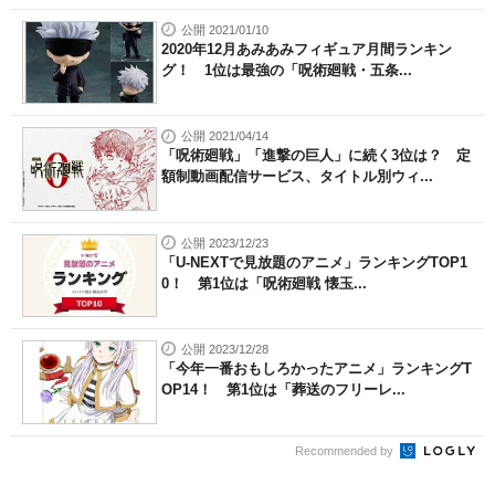
公開 2021/01/10
2020年12月あみあみフィギュア月間ランキン
グ！ 1位は最強の「呪術廻戦・五条...
公開 2021/04/14
「呪術廻戦」「進撃の巨人」に続く3位は？ 定
額制動画配信サービス、タイトル別ウィ...
公開 2023/12/23
「U-NEXTで見放題のアニメ」ランキングTOP1
0！ 第1位は「呪術廻戦 懐玉...
公開 2023/12/28
「今年一番おもしろかったアニメ」ランキングT
OP14！ 第1位は「葬送のフリーレ...
Recommended by