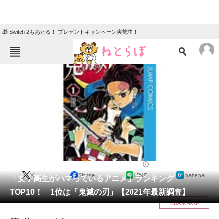
🎁 Switch 2もあたる！ プレゼントキャンペーン実施中！
ねとらぼメニュー
TOP
ニュース
エンタメ
クイズ
グルメ
地域
住まい
教育・育児
動物
リサーチ
アニメ
2021/12/23 12:15（公開）
X
Share
LINE
hatena
会員記事
「女子高生がハマっているアニメ」ランキング
TOP10！ 1位は「鬼滅の刃」【2021年最新調査】
メディア
目次を表示
注目記事を集めた総合ページ