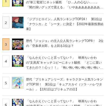
1
の“単三電池”にネット騒然 「ひ…人の心ない……」
「闇の深いグッズで震える」「いやあああああああああ
あ」
「ジブリヒロイン」人気ランキングTOP24！ 第1位は
2
「ナウシカ」と「シータ」に決定！【2022年最新投票結
果】
歴代『ジョジョ』の主人公人気ランキングTOP8！ 2位
3
の「空条承太郎」を上回る1位は？
「なんかえぐいこと言ってない？」 映画ちいかわ
4
の“文房具”キャッチコピーにネット騒然 「どこに置い
てきたの？！心ッ！！」「怖い怖い怖い怖い怖い怖い怖
い」
歴代「プリキュアシリーズ」キャラクター人気ランキン
5
グTOP30！ 第1位は「キュアスカイ（ソラ・ハレワタ
ール）」【2月1日はプリキュアの日】
「なんかえぐいこと言ってない？」 映画ちいかわ
6