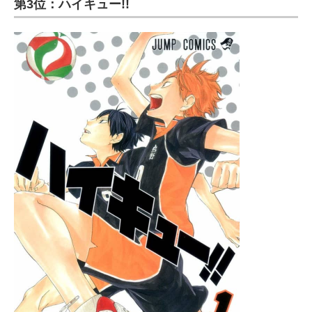
第3位：ハイキュー!!
ITの今と未来を見通す
スマホと通信の最新トレンド
進化するPCとデバイスの未来
好きが集まる 比べて選べる
ビジネスと働き方のヒント
AI活用のいまが分かる
企業ITのトレンドを詳説
経営リーダーのコミュニティ
マーケ×ITの今がよく分かる
ITエンジニア向け専門サイト