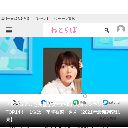
🎁 Switch 2もあたる！ プレゼントキャンペーン実施中！
ねとらぼメニュー
TOP
ニュース
エンタメ
クイズ
グルメ
地域
住まい
教育・育児
動物
リサーチ
芸能人
2022/01/19 18:45（公開）
X
Share
LINE
hatena
会員記事
「ビジュアルも完璧な女性声優」人気ランキング
TOP14！ 1位は「花澤香菜」さん【2021年最新調査結
メディア
目次を表示
果】
注目記事を集めた総合ページ