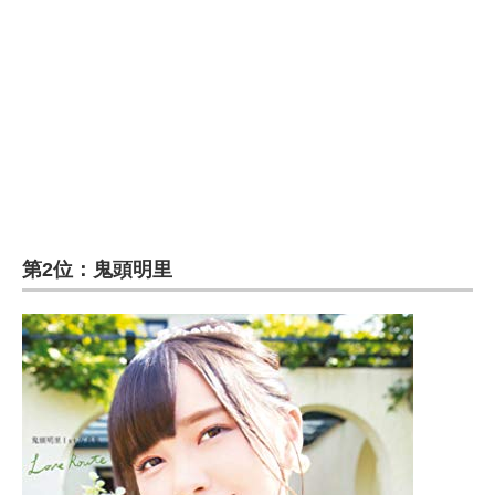
企業向けIT製品の総合サイト
IT製品の技術・比較・事例
製造業のIT導入・活用を支援
モノづくり技術者専門サイト
エレクトロニクス専門サイト
電子設計の基本と応用
第2位：鬼頭明里
エネルギーの専門メディア
建設×テクノロジーの最前線
ちょっと気になるネットの話題