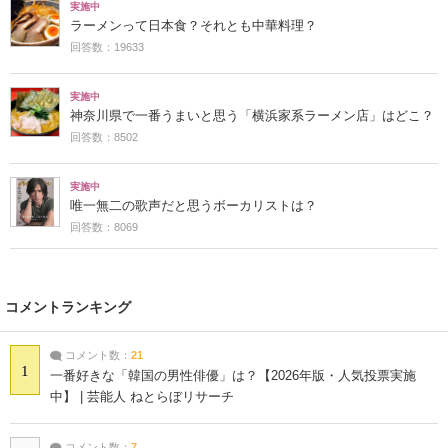
実施中
ラーメンって日本食？それとも中華料理？
回答数：19633
実施中
神奈川県で一番うまいと思う「横浜家系ラーメン店」はどこ？
回答数：8502
実施中
唯一無二の歌声だと思うボーカリストは？
回答数：8069
コメントランキング
コメント数：
21
1
一番好きな「韓国の男性俳優」は？【2026年版・人気投票実施
中】 | 芸能人 ねとらぼリサーチ
コメント数：
7