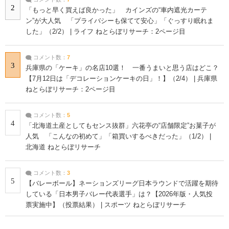
2
「もっと早く買えば良かった」 カインズの“車内遮光カーテ
ン”が大人気 「プライバシーも保てて安心」「ぐっすり眠れま
した」（2/2） | ライフ ねとらぼリサーチ：2ページ目
コメント数：
7
3
兵庫県の「ケーキ」の名店10選！ 一番うまいと思う店はどこ？
【7月12日は「デコレーションケーキの日」！】（2/4） | 兵庫県
ねとらぼリサーチ：2ページ目
コメント数：
5
4
「北海道土産としてもセンス抜群」六花亭の“店舗限定”お菓子が
人気 「こんなの初めて」「箱買いするべきだった」（1/2） |
北海道 ねとらぼリサーチ
コメント数：
3
5
【バレーボール】ネーションズリーグ日本ラウンドで活躍を期待
している「日本男子バレー代表選手」は？【2026年版・人気投
票実施中】（投票結果） | スポーツ ねとらぼリサーチ