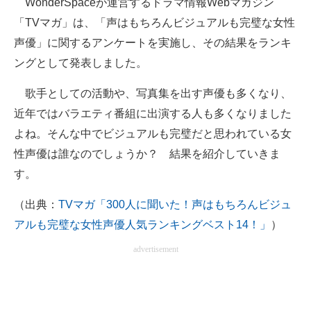
WonderSpaceが運営するドラマ情報Webマガジン
「TVマガ」は、「声はもちろんビジュアルも完璧な女性
ITの今と未来を見通す
声優」に関するアンケートを実施し、その結果をランキ
スマホと通信の最新トレンド
ングとして発表しました。
進化するPCとデバイスの未来
歌手としての活動や、写真集を出す声優も多くなり、
近年ではバラエティ番組に出演する人も多くなりました
好きが集まる 比べて選べる
よね。そんな中でビジュアルも完璧だと思われている女
ビジネスと働き方のヒント
性声優は誰なのでしょうか？ 結果を紹介していきま
す。
AI活用のいまが分かる
（出典：
TVマガ「300人に聞いた！声はもちろんビジュ
企業ITのトレンドを詳説
アルも完璧な女性声優人気ランキングベスト14！」
）
経営リーダーのコミュニティ
advertisement
マーケ×ITの今がよく分かる
ITエンジニア向け専門サイト