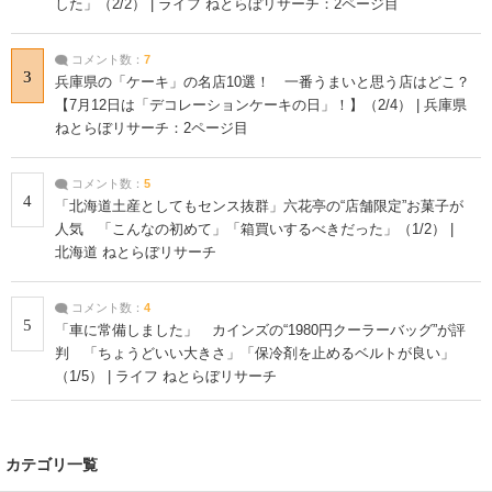
した」（2/2） | ライフ ねとらぼリサーチ：2ページ目
コメント数：
7
3
兵庫県の「ケーキ」の名店10選！ 一番うまいと思う店はどこ？
【7月12日は「デコレーションケーキの日」！】（2/4） | 兵庫県
ねとらぼリサーチ：2ページ目
コメント数：
5
4
「北海道土産としてもセンス抜群」六花亭の“店舗限定”お菓子が
人気 「こんなの初めて」「箱買いするべきだった」（1/2） |
北海道 ねとらぼリサーチ
コメント数：
4
5
「車に常備しました」 カインズの“1980円クーラーバッグ”が評
判 「ちょうどいい大きさ」「保冷剤を止めるベルトが良い」
（1/5） | ライフ ねとらぼリサーチ
カテゴリ一覧