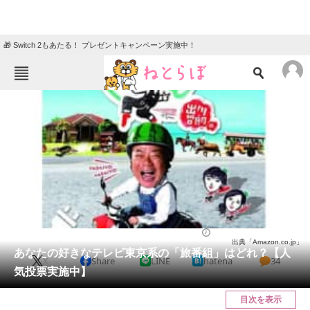
🎁 Switch 2もあたる！ プレゼントキャンペーン実施中！
ねとらぼメニュー
TOP
ニュース
エンタメ
クイズ
グルメ
地域
住まい
教育・育児
動物
リサーチ
バラエティ
2022/03/12 12:25（公開）
出典「Amazon.co.jp」
会員記事
あなたの好きなテレビ東京系の「旅番組」はどれ？【人
X
Share
LINE
hatena
34
気投票実施中】
メディア
目次を表示
注目記事を集めた総合ページ