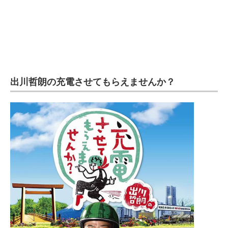
企業向けIT製品の総合サイト
IT製品の技術・比較・事例
製造業のIT導入・活用を支援
モノづくり技術者専門サイト
出川哲朗の充電させてもらえませんか？
エレクトロニクス専門サイト
電子設計の基本と応用
エネルギーの専門メディア
建設×テクノロジーの最前線
ちょっと気になるネットの話題