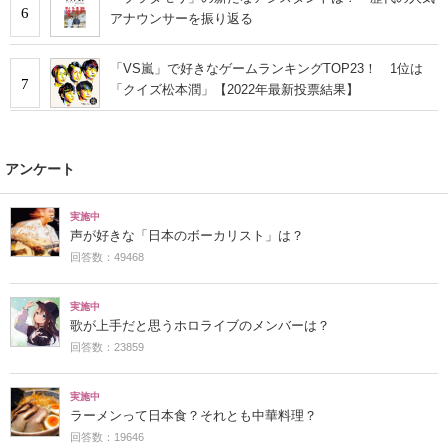
6
アナウンサーを振り返る
「VS嵐」で好きなゲームランキングTOP23！ 1位は
7
「クイズ松本潤」【2022年最新投票結果】
アンケート
実施中
声が好きな「日本のボーカリスト」は？
回答数：49468
実施中
歌が上手だと思うホロライブのメンバーは？
回答数：23859
実施中
ラーメンって日本食？それとも中華料理？
回答数：19646