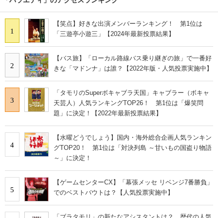
【笑点】好きな出演メンバーランキング！ 第1位は
1
「三遊亭小遊三」【2024年最新投票結果】
【バス旅】「ローカル路線バス乗り継ぎの旅」で一番好
2
きな「マドンナ」は誰？【2022年版・人気投票実施中】
「タモリのSuperボキャブラ天国」キャブラー（ボキャ
3
天芸人）人気ランキングTOP26！ 第1位は「爆笑問
題」に決定！【2022年最新投票結果】
【水曜どうでしょう】国内・海外総合企画人気ランキン
4
グTOP20！ 第1位は「対決列島 ～甘いもの国盗り物語
～」に決定！
【ゲームセンターCX】「幕張メッセ リベンジ7番勝負」
5
でのベストバウトは？【人気投票実施中】
「ブラタモリ」の新たなアシスタントは？ 歴代の人気