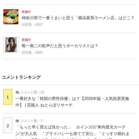
実施中
神奈川県で一番うまいと思う「横浜家系ラーメン店」はどこ？
回答数：8507
実施中
唯一無二の歌声だと思うボーカリストは？
回答数：8085
コメントランキング
コメント数：
21
1
一番好きな「韓国の男性俳優」は？【2026年版・人気投票実施
中】 | 芸能人 ねとらぼリサーチ
コメント数：
7
2
「もっと早く買えば良かった」 カインズの“車内遮光カーテ
ン”が大人気 「プライバシーも保てて安心」「ぐっすり眠れま