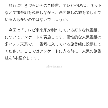
旅行に行きづらい今のご時世。テレビやDVD、ネット
ITの今と未来を見通す
などで旅番組を視聴しながら、画面越しの旅を楽しんで
いる人も多いのではないでしょうか。
スマホと通信の最新トレンド
今回は「テレビ東京系が制作している好きな旅番組」
進化するPCとデバイスの未来
についてアンケートを実施します。個性的な人気番組の
好きが集まる 比べて選べる
多いテレ東系で、一番気に入っている旅番組に投票して
ください。ここではアンケートに入る前に、人気の旅番
ビジネスと働き方のヒント
組を3本紹介します。
AI活用のいまが分かる
advertisement
企業ITのトレンドを詳説
経営リーダーのコミュニティ
マーケ×ITの今がよく分かる
ITエンジニア向け専門サイト