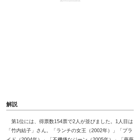
advertisement
企業向けIT製品の総合サイト
IT製品の技術・比較・事例
製造業のIT導入・活用を支援
モノづくり技術者専門サイト
エレクトロニクス専門サイト
電子設計の基本と応用
エネルギーの専門メディア
建設×テクノロジーの最前線
解説
ちょっと気になるネットの話題
第1位には、得票数154票で2人が並びました。1人目は
「竹内結子」さん。「ランチの女王（2002年）」「プラ
イド（2004年）」「不機嫌なジーン（2005年）」「薔薇