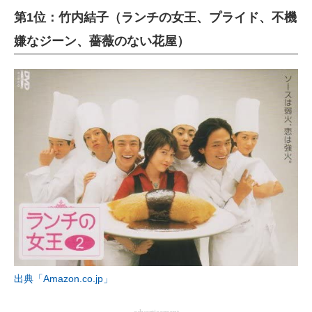
第1位：竹内結子（ランチの女王、プライド、不機
ITの今と未来を見通す
嫌なジーン、薔薇のない花屋）
スマホと通信の最新トレンド
進化するPCとデバイスの未来
好きが集まる 比べて選べる
ビジネスと働き方のヒント
AI活用のいまが分かる
企業ITのトレンドを詳説
経営リーダーのコミュニティ
マーケ×ITの今がよく分かる
出典「Amazon.co.jp」
ITエンジニア向け専門サイト