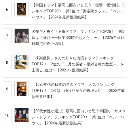
【韓国ドラマ】最高に面白いと思う「復讐・愛憎劇」ラ
6
ンキングTOP20！ 第1位は「梨泰院クラス」「ペント
ハウス」【2024年最新投票結果】
名作だと思う「不倫ドラマ」ランキングTOP26！ 第1
7
位は「昼顔〜平日午後3時の恋人たち〜」【2025年5月2
日時点の途中結果】
「柳楽優弥」さんの好きな出演ドラマランキング
8
TOP17！ 2位の「二月の勝者－絶対合格の教室－」を
上回る1位は？【2021年投票結果】
「1970年代の日本の学園ドラマ」人気ランキング
9
TOP17！ 1位は「ゆうひが丘の総理大臣」【2022年最
新投票結果】
【50代女性が選ぶ】最高に面白いと思う韓国の「サスペ
10
ンスドラマ」ランキングTOP20！ 第1位は「ペントハ
ウス」【2024年最新投票結果】