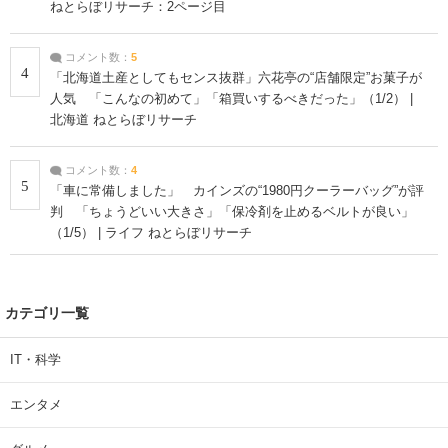
ねとらぼリサーチ：2ページ目
コメント数：
5
4
「北海道土産としてもセンス抜群」六花亭の“店舗限定”お菓子が
人気 「こんなの初めて」「箱買いするべきだった」（1/2） |
北海道 ねとらぼリサーチ
コメント数：
4
5
「車に常備しました」 カインズの“1980円クーラーバッグ”が評
判 「ちょうどいい大きさ」「保冷剤を止めるベルトが良い」
（1/5） | ライフ ねとらぼリサーチ
カテゴリ一覧
IT・科学
エンタメ