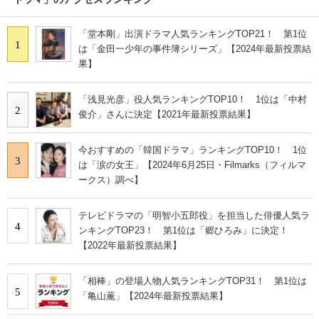
「堂本剛」出演ドラマ人気ランキングTOP21！ 第1位
1
は「金田一少年の事件簿シリーズ」【2024年最新投票結
果】
「浅見光彦」役人気ランキングTOP10！ 1位は「中村
2
俊介」さんに決定【2021年最新投票結果】
今おすすめの「韓国ドラマ」ランキングTOP10！ 1位
3
は「涙の女王」【2024年6月25日・Filmarks（フィルマ
ークス）調べ】
テレビドラマの「明智小五郎役」を担当した俳優人気ラ
4
ンキングTOP23！ 第1位は「郷ひろみ」に決定！
【2022年最新投票結果】
「相棒」の登場人物人気ランキングTOP31！ 第1位は
5
「亀山薫」【2024年最新投票結果】