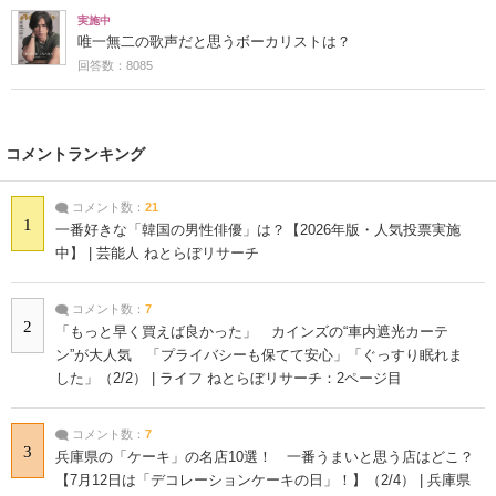
実施中
唯一無二の歌声だと思うボーカリストは？
回答数：8085
コメントランキング
コメント数：
21
1
一番好きな「韓国の男性俳優」は？【2026年版・人気投票実施
中】 | 芸能人 ねとらぼリサーチ
コメント数：
7
2
「もっと早く買えば良かった」 カインズの“車内遮光カーテ
ン”が大人気 「プライバシーも保てて安心」「ぐっすり眠れま
した」（2/2） | ライフ ねとらぼリサーチ：2ページ目
コメント数：
7
3
兵庫県の「ケーキ」の名店10選！ 一番うまいと思う店はどこ？
【7月12日は「デコレーションケーキの日」！】（2/4） | 兵庫県