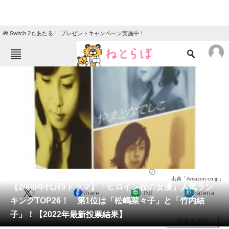
🎁 Switch 2もあたる！ プレゼントキャンペーン実施中！
ねとらぼメニュー
TOP
ニュース
エンタメ
クイズ
グルメ
地域
住まい
教育・育児
動物
リサーチ
芸能人
2022/04/06 20:45（公開）
出典「Amazon.co.jp」
会員記事
【2000年代月9ドラマ】「ヒロイン役の女優」人気ラン
X
Share
LINE
hatena
キングTOP26！ 第1位は「松嶋菜々子」と「竹内結
メディア
子」！【2022年最新投票結果】
目次を表示
注目記事を集めた総合ページ