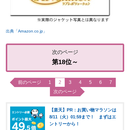
出典「Amazon.co.jp」
第18位～
前のページ
1
2
3
4
5
6
7
次のページ
【楽天】PR：お買い物マラソンは
8/11（火）01:59まで！ まずはエ
ントリーから！