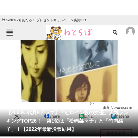
🎁 Switch 2もあたる！ プレゼントキャンペーン実施中！
ねとらぼメニュー
TOP
ニュース
エンタメ
クイズ
グルメ
地域
住まい
教育・育児
動物
リサーチ
芸能人
2022/04/06 20:45（公開）
出典「Amazon.co.jp」
会員記事
【2000年代月9ドラマ】「ヒロイン役の女優」人気ラン
X
Share
LINE
hatena
キングTOP26！ 第1位は「松嶋菜々子」と「竹内結
メディア
子」！【2022年最新投票結果】
目次を表示
注目記事を集めた総合ページ