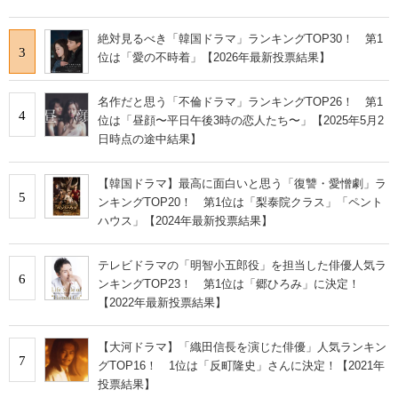
絶対見るべき「韓国ドラマ」ランキングTOP30！ 第1
3
位は「愛の不時着」【2026年最新投票結果】
名作だと思う「不倫ドラマ」ランキングTOP26！ 第1
4
位は「昼顔〜平日午後3時の恋人たち〜」【2025年5月2
日時点の途中結果】
【韓国ドラマ】最高に面白いと思う「復讐・愛憎劇」ラ
5
ンキングTOP20！ 第1位は「梨泰院クラス」「ペント
ハウス」【2024年最新投票結果】
テレビドラマの「明智小五郎役」を担当した俳優人気ラ
6
ンキングTOP23！ 第1位は「郷ひろみ」に決定！
【2022年最新投票結果】
【大河ドラマ】「織田信長を演じた俳優」人気ランキン
7
グTOP16！ 1位は「反町隆史」さんに決定！【2021年
投票結果】