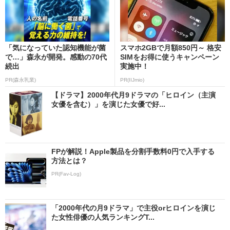
「気になっていた認知機能が菌
スマホ2GBで月額850円～ 格安
で…」森永が開発。感動の70代
SIMをお得に使うキャンペーン
続出
実施中！
PR(森永乳業)
PR(IIJmio)
【ドラマ】2000年代月9ドラマの「ヒロイン（主演
女優を含む）」を演じた女優で好...
FPが解説！Apple製品を分割手数料0円で入手する
方法とは？
PR(Fav-Log)
「2000年代の月9ドラマ」で主役orヒロインを演じ
た女性俳優の人気ランキングT...