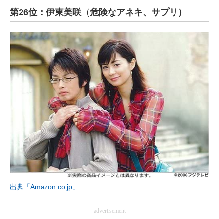
第26位：伊東美咲（危険なアネキ、サプリ）
ITの今と未来を見通す
スマホと通信の最新トレンド
進化するPCとデバイスの未来
好きが集まる 比べて選べる
ビジネスと働き方のヒント
AI活用のいまが分かる
企業ITのトレンドを詳説
経営リーダーのコミュニティ
出典「Amazon.co.jp」
マーケ×ITの今がよく分かる
ITエンジニア向け専門サイト
advertisement