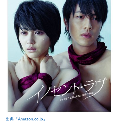
出典「Amazon.co.jp」