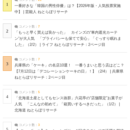
1
一番好きな「韓国の男性俳優」は？【2026年版・人気投票実施
中】 | 芸能人 ねとらぼリサーチ
コメント数：
7
2
「もっと早く買えば良かった」 カインズの“車内遮光カーテ
ン”が大人気 「プライバシーも保てて安心」「ぐっすり眠れま
した」（2/2） | ライフ ねとらぼリサーチ：2ページ目
コメント数：
7
3
兵庫県の「ケーキ」の名店10選！ 一番うまいと思う店はどこ？
【7月12日は「デコレーションケーキの日」！】（2/4） | 兵庫県
ねとらぼリサーチ：2ページ目
コメント数：
5
4
「北海道土産としてもセンス抜群」六花亭の“店舗限定”お菓子が
人気 「こんなの初めて」「箱買いするべきだった」（1/2） |
北海道 ねとらぼリサーチ
コメント数：
3
5