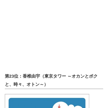
企業向けIT製品の総合サイト
IT製品の技術・比較・事例
製造業のIT導入・活用を支援
モノづくり技術者専門サイト
エレクトロニクス専門サイト
電子設計の基本と応用
エネルギーの専門メディア
第23位：香椎由宇（東京タワー ～オカンとボク
建設×テクノロジーの最前線
と、時々、オトン～）
ちょっと気になるネットの話題