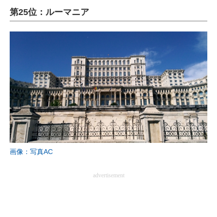
第25位：ルーマニア
ITの今と未来を見通す
スマホと通信の最新トレンド
進化するPCとデバイスの未来
好きが集まる 比べて選べる
ビジネスと働き方のヒント
AI活用のいまが分かる
企業ITのトレンドを詳説
画像：写真AC
経営リーダーのコミュニティ
advertisement
マーケ×ITの今がよく分かる
ITエンジニア向け専門サイト