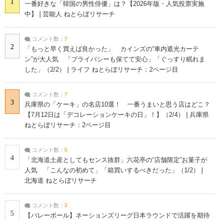
1
一番好きな「韓国の男性俳優」は？【2026年版・人気投票実施
中】 | 芸能人 ねとらぼリサーチ
コメント数：
7
2
「もっと早く買えば良かった」 カインズの“車内遮光カーテ
ン”が大人気 「プライバシーも保てて安心」「ぐっすり眠れま
した」（2/2） | ライフ ねとらぼリサーチ：2ページ目
コメント数：
7
3
兵庫県の「ケーキ」の名店10選！ 一番うまいと思う店はどこ？
【7月12日は「デコレーションケーキの日」！】（2/4） | 兵庫県
ねとらぼリサーチ：2ページ目
コメント数：
5
4
「北海道土産としてもセンス抜群」六花亭の“店舗限定”お菓子が
人気 「こんなの初めて」「箱買いするべきだった」（1/2） |
北海道 ねとらぼリサーチ
コメント数：
3
5
【バレーボール】ネーションズリーグ日本ラウンドで活躍を期待