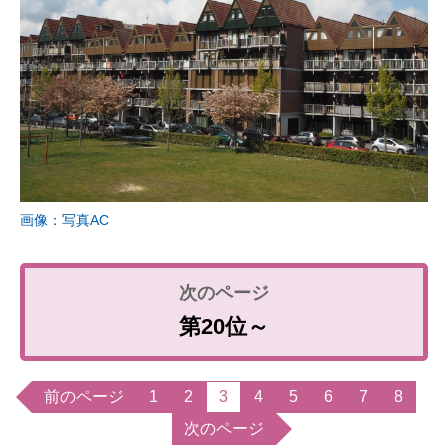
画像：写真AC
第20位～
前のページ
1
2
3
4
5
6
7
8
次のページ