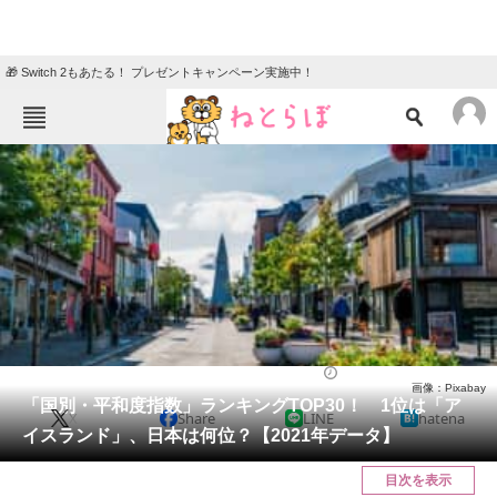
🎁 Switch 2もあたる！ プレゼントキャンペーン実施中！
ねとらぼメニュー
TOP
ニュース
エンタメ
クイズ
グルメ
地域
住まい
教育・育児
動物
リサーチ
国際
2022/06/15 09:30（公開）
画像：Pixabay
会員記事
「国別・平和度指数」ランキングTOP30！ 1位は「ア
X
Share
LINE
hatena
イスランド」、日本は何位？【2021年データ】
メディア
目次を表示
注目記事を集めた総合ページ