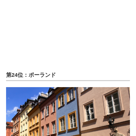
企業向けIT製品の総合サイト
IT製品の技術・比較・事例
製造業のIT導入・活用を支援
モノづくり技術者専門サイト
エレクトロニクス専門サイト
電子設計の基本と応用
第24位：ポーランド
エネルギーの専門メディア
建設×テクノロジーの最前線
ちょっと気になるネットの話題