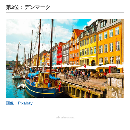
第3位：デンマーク
ITの今と未来を見通す
スマホと通信の最新トレンド
進化するPCとデバイスの未来
好きが集まる 比べて選べる
ビジネスと働き方のヒント
AI活用のいまが分かる
企業ITのトレンドを詳説
経営リーダーのコミュニティ
画像：Pixabay
マーケ×ITの今がよく分かる
advertisement
ITエンジニア向け専門サイト