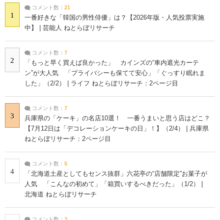
コメント数：
21
1
一番好きな「韓国の男性俳優」は？【2026年版・人気投票実施
中】 | 芸能人 ねとらぼリサーチ
コメント数：
7
2
「もっと早く買えば良かった」 カインズの“車内遮光カーテ
ン”が大人気 「プライバシーも保てて安心」「ぐっすり眠れま
した」（2/2） | ライフ ねとらぼリサーチ：2ページ目
コメント数：
7
3
兵庫県の「ケーキ」の名店10選！ 一番うまいと思う店はどこ？
【7月12日は「デコレーションケーキの日」！】（2/4） | 兵庫県
ねとらぼリサーチ：2ページ目
コメント数：
5
4
「北海道土産としてもセンス抜群」六花亭の“店舗限定”お菓子が
人気 「こんなの初めて」「箱買いするべきだった」（1/2） |
北海道 ねとらぼリサーチ
コメント数：
3