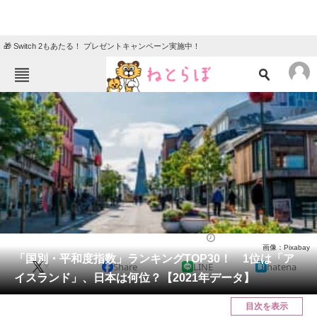
🎁 Switch 2もあたる！ プレゼントキャンペーン実施中！
ねとらぼメニュー
TOP
ニュース
エンタメ
クイズ
グルメ
地域
住まい
教育・育児
動物
リサーチ
国際
2022/06/15 09:30（公開）
画像：Pixabay
会員記事
「国別・平和度指数」ランキングTOP30！ 1位は「ア
X
Share
LINE
hatena
イスランド」、日本は何位？【2021年データ】
メディア
目次を表示
注目記事を集めた総合ページ