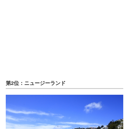
企業向けIT製品の総合サイト
IT製品の技術・比較・事例
製造業のIT導入・活用を支援
モノづくり技術者専門サイト
エレクトロニクス専門サイト
電子設計の基本と応用
エネルギーの専門メディア
第2位：ニュージーランド
建設×テクノロジーの最前線
ちょっと気になるネットの話題