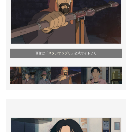
画像は「
スタジオジブリ
」公式サイトより