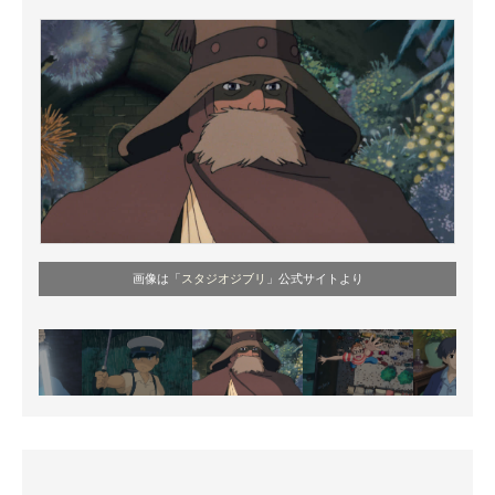
画像は「
スタジオジブリ
」公式サイトより