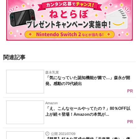
関連記事
森永乳業
「気になっていた認知機能が菌で…」森永が開
発。感動の70代続出
PR
Amazon
「え、こんなセールやってたの？」80％OFF以
上が続々登場！Amazonの本気が...
PR
公開 2021/07/09