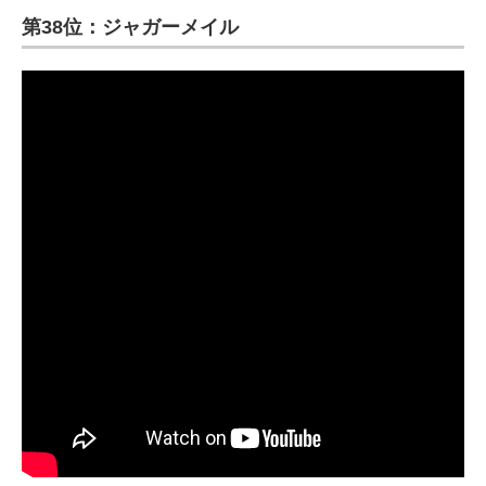
第38位：ジャガーメイル
ITの今と未来を見通す
スマホと通信の最新トレンド
進化するPCとデバイスの未来
好きが集まる 比べて選べる
ビジネスと働き方のヒント
AI活用のいまが分かる
企業ITのトレンドを詳説
経営リーダーのコミュニティ
マーケ×ITの今がよく分かる
ITエンジニア向け専門サイト