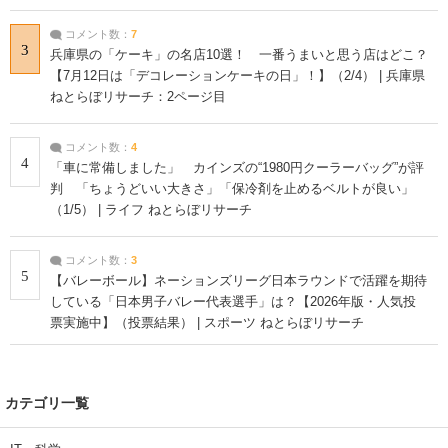
コメント数：
7
3
兵庫県の「ケーキ」の名店10選！ 一番うまいと思う店はどこ？
【7月12日は「デコレーションケーキの日」！】（2/4） | 兵庫県
ねとらぼリサーチ：2ページ目
コメント数：
4
4
「車に常備しました」 カインズの“1980円クーラーバッグ”が評
判 「ちょうどいい大きさ」「保冷剤を止めるベルトが良い」
（1/5） | ライフ ねとらぼリサーチ
コメント数：
3
5
【バレーボール】ネーションズリーグ日本ラウンドで活躍を期待
している「日本男子バレー代表選手」は？【2026年版・人気投
票実施中】（投票結果） | スポーツ ねとらぼリサーチ
カテゴリ一覧