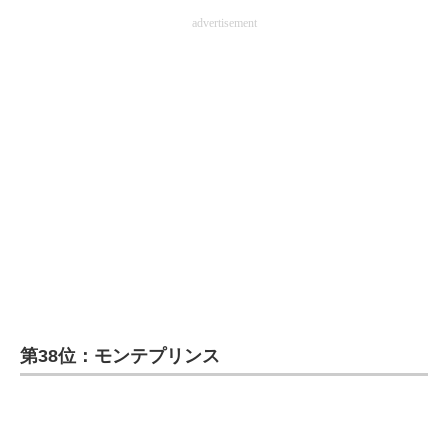
advertisement
企業向けIT製品の総合サイト
IT製品の技術・比較・事例
製造業のIT導入・活用を支援
モノづくり技術者専門サイト
エレクトロニクス専門サイト
電子設計の基本と応用
エネルギーの専門メディア
建設×テクノロジーの最前線
第38位：モンテプリンス
ちょっと気になるネットの話題