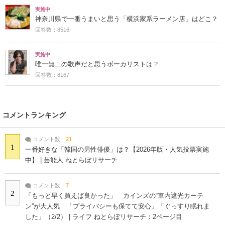
実施中
神奈川県で一番うまいと思う「横浜家系ラーメン店」はどこ？
回答数：8516
実施中
唯一無二の歌声だと思うボーカリストは？
回答数：8167
コメントランキング
コメント数：
21
1
一番好きな「韓国の男性俳優」は？【2026年版・人気投票実施
中】 | 芸能人 ねとらぼリサーチ
コメント数：
7
2
「もっと早く買えば良かった」 カインズの“車内遮光カーテ
ン”が大人気 「プライバシーも保てて安心」「ぐっすり眠れま
した」（2/2） | ライフ ねとらぼリサーチ：2ページ目