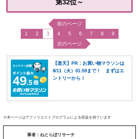
第32位～
前のページ
1
2
3
4
5
6
7
8
9
次のページ
【楽天】PR：お買い物マラソンは
8/11（火）01:59まで！ まずはエ
ントリーから！
※本ページはアフィリエイトプログラムによる収益を得ています
筆者：ねとらぼリサーチ