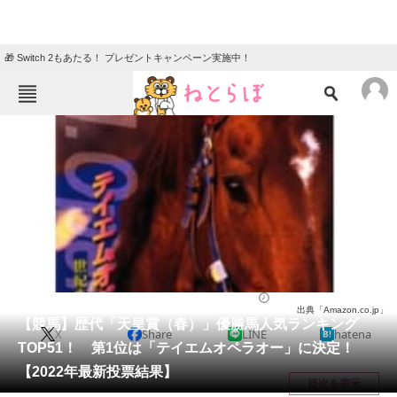
🎁 Switch 2もあたる！ プレゼントキャンペーン実施中！
ねとらぼメニュー
TOP
ニュース
エンタメ
クイズ
グルメ
地域
住まい
教育・育児
動物
リサーチ
スポーツ
2022/05/15 18:05（公開）
出典「Amazon.co.jp」
会員記事
【競馬】歴代「天皇賞（春）」優勝馬人気ランキング
X
Share
LINE
hatena
TOP51！ 第1位は「テイエムオペラオー」に決定！
メディア
【2022年最新投票結果】
目次を表示
注目記事を集めた総合ページ