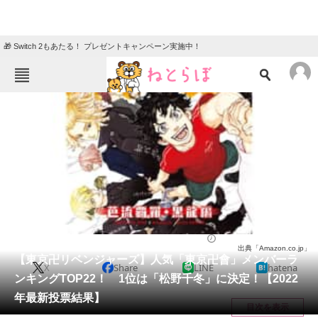
🎁 Switch 2もあたる！ プレゼントキャンペーン実施中！
ねとらぼメニュー
TOP
ニュース
エンタメ
クイズ
グルメ
地域
住まい
教育・育児
動物
リサーチ
漫画
2022/05/15 08:15（公開）
出典「Amazon.co.jp」
会員記事
【東京卍リベンジャーズ】人気「東京卍會」メンバーラ
X
Share
LINE
hatena
ンキングTOP22！ 1位は「松野千冬」に決定！【2022
メディア
年最新投票結果】
目次を表示
注目記事を集めた総合ページ