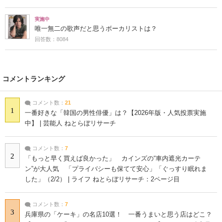
実施中
唯一無二の歌声だと思うボーカリストは？
回答数：8084
コメントランキング
コメント数：
21
1
一番好きな「韓国の男性俳優」は？【2026年版・人気投票実施
中】 | 芸能人 ねとらぼリサーチ
コメント数：
7
2
「もっと早く買えば良かった」 カインズの“車内遮光カーテ
ン”が大人気 「プライバシーも保てて安心」「ぐっすり眠れま
した」（2/2） | ライフ ねとらぼリサーチ：2ページ目
コメント数：
7
3
兵庫県の「ケーキ」の名店10選！ 一番うまいと思う店はどこ？