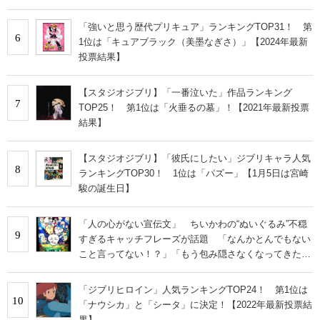
「強いと思う歴代プリキュア」ランキングTOP31！ 第
6
1位は「キュアブラック（美墨なぎさ）」【2024年最新
投票結果】
【スタジオジブリ】「一番泣いた」作品ランキング
7
TOP25！ 第1位は「火垂るの墓」！【2021年最新投票
結果】
【スタジオジブリ】「彼氏にしたい」ジブリキャラ人気
8
ランキングTOP30！ 1位は「パズー」【1月5日は宮崎
駿の誕生日】
「人の心がない宣伝文」 ちいかわの“ぬいぐるみ”不穏
9
すぎるキャッチフレーズが話題 「なんかとんでもない
こと言ってない！？」「もう包み隠さなくなってきた
な」
「ジブリヒロイン」人気ランキングTOP24！ 第1位は
10
「ナウシカ」と「シータ」に決定！【2022年最新投票結
果】