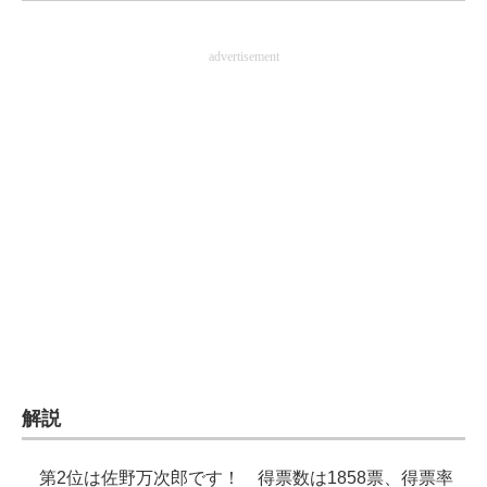
企業向けIT製品の総合サイト
advertisement
IT製品の技術・比較・事例
製造業のIT導入・活用を支援
モノづくり技術者専門サイト
エレクトロニクス専門サイト
電子設計の基本と応用
エネルギーの専門メディア
建設×テクノロジーの最前線
ちょっと気になるネットの話題
解説
第2位は佐野万次郎です！ 得票数は1858票、得票率