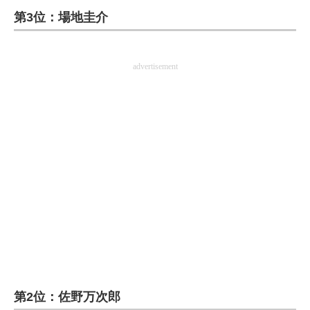
第3位：場地圭介
ITの今と未来を見通す
スマホと通信の最新トレンド
advertisement
進化するPCとデバイスの未来
好きが集まる 比べて選べる
ビジネスと働き方のヒント
AI活用のいまが分かる
企業ITのトレンドを詳説
経営リーダーのコミュニティ
マーケ×ITの今がよく分かる
第2位：佐野万次郎
ITエンジニア向け専門サイト