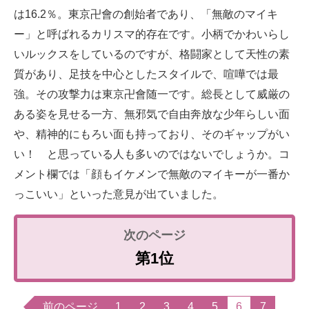
は16.2％。東京卍會の創始者であり、「無敵のマイキ
ー」と呼ばれるカリスマ的存在です。小柄でかわいらし
いルックスをしているのですが、格闘家として天性の素
質があり、足技を中心としたスタイルで、喧嘩では最
強。その攻撃力は東京卍會随一です。総長として威厳の
ある姿を見せる一方、無邪気で自由奔放な少年らしい面
や、精神的にもろい面も持っており、そのギャップがい
い！ と思っている人も多いのではないでしょうか。コ
メント欄では「顔もイケメンで無敵のマイキーが一番か
っこいい」といった意見が出ていました。
第1位
前のページ
1
2
3
4
5
6
7