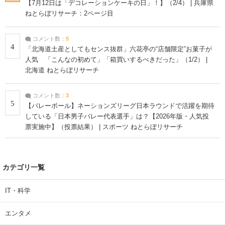
【7月12日は「デコレーションケーキの日」！】（2/4） | 兵庫県
ねとらぼリサーチ：2ページ目
コメント数：
5
4
「北海道土産としてもセンス抜群」六花亭の“店舗限定”お菓子が
人気 「こんなの初めて」「箱買いするべきだった」（1/2） |
北海道 ねとらぼリサーチ
コメント数：
3
5
【バレーボール】ネーションズリーグ日本ラウンドで活躍を期待
している「日本男子バレー代表選手」は？【2026年版・人気投
票実施中】（投票結果） | スポーツ ねとらぼリサーチ
カテゴリ一覧
IT・科学
エンタメ