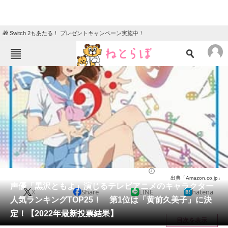
🎁 Switch 2もあたる！ プレゼントキャンペーン実施中！
ねとらぼメニュー
TOP
ニュース
エンタメ
クイズ
グルメ
地域
住まい
教育・育児
動物
リサーチ
アニメ
2022/05/19 18:50（公開）
出典「Amazon.co.jp」
会員記事
声優「黒沢ともよ」演じるテレビアニメのキャラクター
X
Share
LINE
hatena
人気ランキングTOP25！ 第1位は「黄前久美子」に決
メディア
定！【2022年最新投票結果】
目次を表示
注目記事を集めた総合ページ