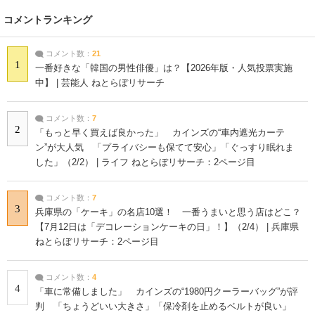
コメントランキング
コメント数：
21
1
一番好きな「韓国の男性俳優」は？【2026年版・人気投票実施
中】 | 芸能人 ねとらぼリサーチ
コメント数：
7
2
「もっと早く買えば良かった」 カインズの“車内遮光カーテ
ン”が大人気 「プライバシーも保てて安心」「ぐっすり眠れま
した」（2/2） | ライフ ねとらぼリサーチ：2ページ目
コメント数：
7
3
兵庫県の「ケーキ」の名店10選！ 一番うまいと思う店はどこ？
【7月12日は「デコレーションケーキの日」！】（2/4） | 兵庫県
ねとらぼリサーチ：2ページ目
コメント数：
4
4
「車に常備しました」 カインズの“1980円クーラーバッグ”が評
判 「ちょうどいい大きさ」「保冷剤を止めるベルトが良い」