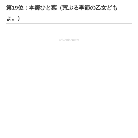
第19位：本郷ひと葉（荒ぶる季節の乙女ども
ITの今と未来を見通す
よ。）
スマホと通信の最新トレンド
進化するPCとデバイスの未来
advertisement
好きが集まる 比べて選べる
ビジネスと働き方のヒント
AI活用のいまが分かる
企業ITのトレンドを詳説
経営リーダーのコミュニティ
マーケ×ITの今がよく分かる
ITエンジニア向け専門サイト