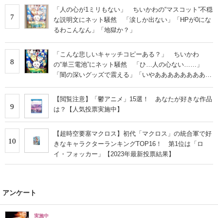
「人の心が1ミリもない」 ちいかわの“マスコット”不穏
7
な説明文にネット騒然 「涙しか出ない」「HPが0にな
るわこんなん」「地獄か？」
「こんな悲しいキャッチコピーある？」 ちいかわ
8
の“単三電池”にネット騒然 「ひ…人の心ない……」
「闇の深いグッズで震える」「いやあああああああああ
あ」
【閲覧注意】「鬱アニメ」15選！ あなたが好きな作品
9
は？【人気投票実施中】
【超時空要塞マクロス】初代「マクロス」の統合軍で好
10
きなキャラクターランキングTOP16！ 第1位は「ロ
イ・フォッカー」【2023年最新投票結果】
アンケート
実施中