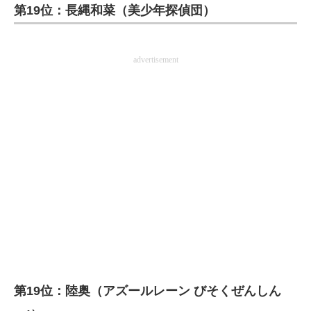
第19位：長縄和菜（美少年探偵団）
企業向けIT製品の総合サイト
IT製品の技術・比較・事例
advertisement
製造業のIT導入・活用を支援
モノづくり技術者専門サイト
エレクトロニクス専門サイト
電子設計の基本と応用
エネルギーの専門メディア
建設×テクノロジーの最前線
ちょっと気になるネットの話題
第19位：陸奥（アズールレーン びそくぜんしん