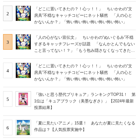
「どこに置いてきたの？！心ッ！！」 ちいかわの“文
2
房具”不穏なキャッチコピーにネット騒然 「人の心と
かないんか？」「怖い怖い怖い怖い怖い怖い怖い」
「人の心がない宣伝文」 ちいかわの“ぬいぐるみ”不穏
3
すぎるキャッチフレーズが話題 「なんかとんでもない
こと言ってない！？」「もう包み隠さなくなってきた
な」
「どこに置いてきたの？！心ッ！！」 ちいかわの“文
4
房具”不穏なキャッチコピーにネット騒然 「人の心と
かないんか？」「怖い怖い怖い怖い怖い怖い怖い」
「強いと思う歴代プリキュア」ランキングTOP31！ 第
5
1位は「キュアブラック（美墨なぎさ）」【2024年最新
投票結果】
「夏に見たいアニメ」15選！ あなたが夏に見たくなる
6
作品は？【人気投票実施中】