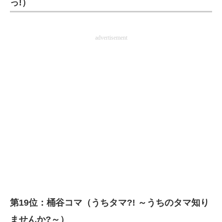
っ!）
advertisement
第19位：桶谷コマ（うちタマ?! ～うちのタマ知り
ませんか?～）