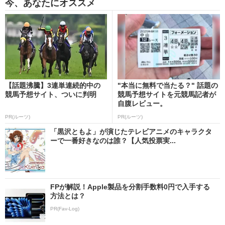
今、あなたにオススメ
【話題沸騰】3連単連続的中の
"本当に無料で当たる？" 話題の
競馬予想サイト、ついに判明
競馬予想サイトを元競馬記者が
自腹レビュー。
PR(ルーツ)
PR(ルーツ)
「黒沢ともよ」が演じたテレビアニメのキャラクタ
ーで一番好きなのは誰？【人気投票実...
FPが解説！Apple製品を分割手数料0円で入手する
方法とは？
PR(Fav-Log)