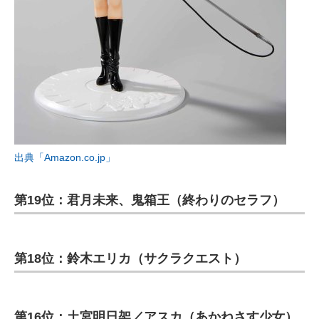
出典「Amazon.co.jp」
第19位：君月未来、鬼箱王（終わりのセラフ）
第18位：鈴木エリカ（サクラクエスト）
第16位：土宮明日架／アスカ（あかねさす少女）