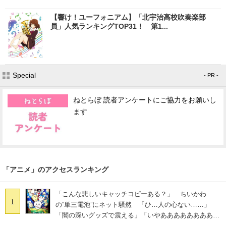
【響け！ユーフォニアム】「北宇治高校吹奏楽部
員」人気ランキングTOP31！ 第1...
Special
- PR -
ねとらぼ 読者アンケートにご協力をお願いし
ます
「アニメ」のアクセスランキング
「こんな悲しいキャッチコピーある？」 ちいかわ
1
の“単三電池”にネット騒然 「ひ…人の心ない……」
「闇の深いグッズで震える」「いやあああああああああ
あ」