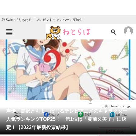
🎁 Switch 2もあたる！ プレゼントキャンペーン実施中！
ねとらぼメニュー
TOP
ニュース
エンタメ
クイズ
グルメ
地域
住まい
教育・育児
動物
リサーチ
アニメ
2022/05/19 18:50（公開）
出典「Amazon.co.jp」
会員記事
声優「黒沢ともよ」演じるテレビアニメのキャラクター
X
Share
LINE
hatena
人気ランキングTOP25！ 第1位は「黄前久美子」に決
メディア
定！【2022年最新投票結果】
目次を表示
注目記事を集めた総合ページ