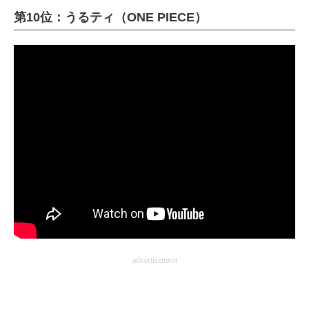
第10位：うるティ（ONE PIECE）
ITの今と未来を見通す
スマホと通信の最新トレンド
進化するPCとデバイスの未来
好きが集まる 比べて選べる
ビジネスと働き方のヒント
AI活用のいまが分かる
企業ITのトレンドを詳説
経営リーダーのコミュニティ
advertisement
マーケ×ITの今がよく分かる
ITエンジニア向け専門サイト