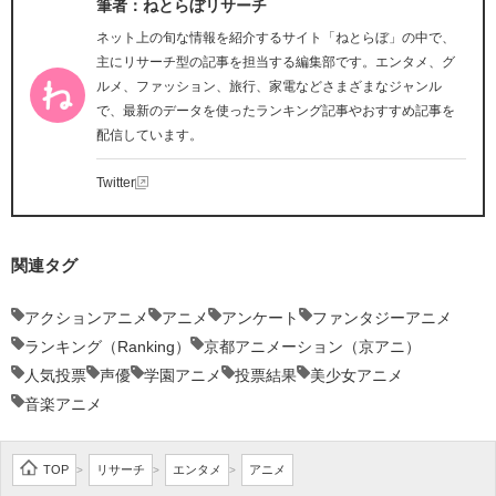
筆者：ねとらぼリサーチ
ネット上の旬な情報を紹介するサイト「ねとらぼ」の中で、
主にリサーチ型の記事を担当する編集部です。エンタメ、グ
ルメ、ファッション、旅行、家電などさまざまなジャンル
で、最新のデータを使ったランキング記事やおすすめ記事を
配信しています。
Twitter
関連タグ
アクションアニメ
アニメ
アンケート
ファンタジーアニメ
ランキング（Ranking）
京都アニメーション（京アニ）
人気投票
声優
学園アニメ
投票結果
美少女アニメ
音楽アニメ
TOP
リサーチ
エンタメ
アニメ
>
>
>