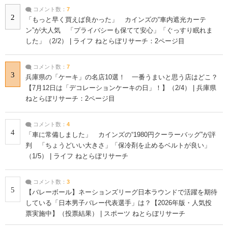
コメント数：
7
2
「もっと早く買えば良かった」 カインズの“車内遮光カーテ
ン”が大人気 「プライバシーも保てて安心」「ぐっすり眠れま
した」（2/2） | ライフ ねとらぼリサーチ：2ページ目
コメント数：
7
3
兵庫県の「ケーキ」の名店10選！ 一番うまいと思う店はどこ？
【7月12日は「デコレーションケーキの日」！】（2/4） | 兵庫県
ねとらぼリサーチ：2ページ目
コメント数：
4
4
「車に常備しました」 カインズの“1980円クーラーバッグ”が評
判 「ちょうどいい大きさ」「保冷剤を止めるベルトが良い」
（1/5） | ライフ ねとらぼリサーチ
コメント数：
3
5
【バレーボール】ネーションズリーグ日本ラウンドで活躍を期待
している「日本男子バレー代表選手」は？【2026年版・人気投
票実施中】（投票結果） | スポーツ ねとらぼリサーチ