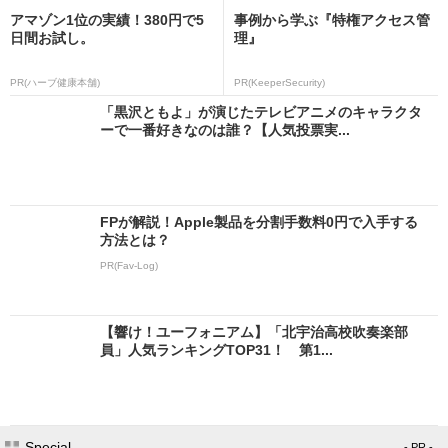
アマゾン1位の実績！380円で5
事例から学ぶ『特権アクセス管
日間お試し。
理』
PR(ハーブ健康本舗)
PR(KeeperSecurity)
「黒沢ともよ」が演じたテレビアニメのキャラクタ
ーで一番好きなのは誰？【人気投票実...
FPが解説！Apple製品を分割手数料0円で入手する
方法とは？
PR(Fav-Log)
【響け！ユーフォニアム】「北宇治高校吹奏楽部
員」人気ランキングTOP31！ 第1...
Special
- PR -