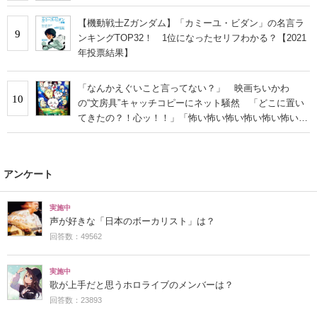
【機動戦士Zガンダム】「カミーユ・ビダン」の名言ラ
9
ンキングTOP32！ 1位になったセリフわかる？【2021
年投票結果】
「なんかえぐいこと言ってない？」 映画ちいかわ
10
の“文房具”キャッチコピーにネット騒然 「どこに置い
てきたの？！心ッ！！」「怖い怖い怖い怖い怖い怖い怖
い」
アンケート
実施中
声が好きな「日本のボーカリスト」は？
回答数：49562
実施中
歌が上手だと思うホロライブのメンバーは？
回答数：23893