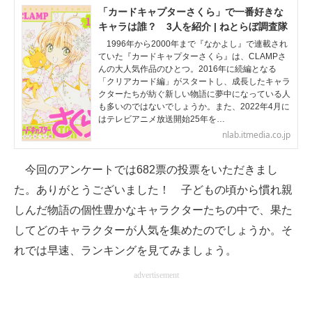
「カードキャプターさくら」で一番好きな
企業向けIT製品の総合サイト
キャラは誰？ 3人を紹介 | ねとらぼ調査隊
1996年から2000年まで『なかよし』で連載され
IT製品の技術・比較・事例
ていた『カードキャプターさくら』は、CLAMPさ
んの大人気作品のひとつ。2016年に続編となる
製造業のIT導入・活用を支援
「クリアカード編」がスタートし、成長したキャラ
クターたちが紡ぐ新しい物語に夢中になっている人
モノづくり技術者専門サイト
も多いのではないでしょうか。また、2022年4月に
はテレビアニメ放送開始25年を…
nlab.itmedia.co.jp
エレクトロニクス専門サイト
電子設計の基本と応用
今回のアンケートでは682票の投票をいただきまし
た。ありがとうございました！ 子どもの頃から慣れ親
エネルギーの専門メディア
しんだ物語の個性豊かなキャラクターたちの中で、果た
建設×テクノロジーの最前線
してどのキャラクターが人気を集めたのでしょうか。そ
れでは早速、ランキングを見てみましょう。
ちょっと気になるネットの話題
advertisement