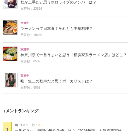
歌が上手だと思うホロライブのメンバーは？
回答数：23836
実施中
ラーメンって日本食？それとも中華料理？
回答数：19630
実施中
神奈川県で一番うまいと思う「横浜家系ラーメン店」はどこ？
回答数：8502
実施中
唯一無二の歌声だと思うボーカリストは？
回答数：8069
コメントランキング
コメント数：
21
1
一番好きな「韓国の男性俳優」は？【2026年版・人気投票実施