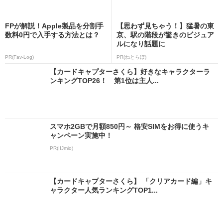
FPが解説！Apple製品を分割手
【思わず見ちゃう！】猛暑の東
数料0円で入手する方法とは？
京、駅の階段が驚きのビジュア
ルになり話題に
PR(Fav-Log)
PR(ねとらぼ)
【カードキャプターさくら】好きなキャラクターラ
ンキングTOP26！ 第1位は主人...
スマホ2GBで月額850円～ 格安SIMをお得に使うキ
ャンペーン実施中！
PR(IIJmio)
【カードキャプターさくら】 「クリアカード編」キ
ャラクター人気ランキングTOP1...