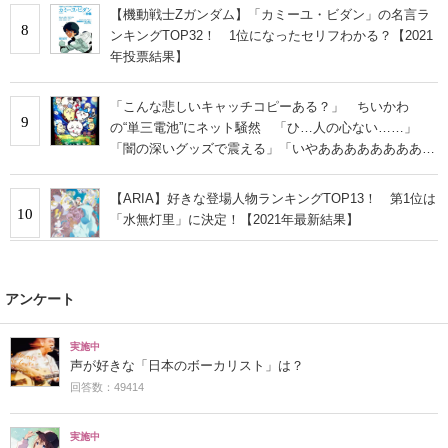
【機動戦士Zガンダム】「カミーユ・ビダン」の名言ラ
8
ンキングTOP32！ 1位になったセリフわかる？【2021
年投票結果】
「こんな悲しいキャッチコピーある？」 ちいかわ
9
の“単三電池”にネット騒然 「ひ…人の心ない……」
「闇の深いグッズで震える」「いやあああああああああ
あ」
【ARIA】好きな登場人物ランキングTOP13！ 第1位は
10
「水無灯里」に決定！【2021年最新結果】
アンケート
実施中
声が好きな「日本のボーカリスト」は？
回答数：49414
実施中