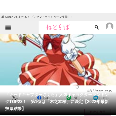
🎁 Switch 2もあたる！ プレゼントキャンペーン実施中！
ねとらぼメニュー
TOP
ニュース
エンタメ
クイズ
グルメ
地域
住まい
教育・育児
動物
リサーチ
アニメ
2022/05/22 19:35（公開）
出典「Amazon.co.jp」
会員記事
「カードキャプターさくら」人気キャラクターランキン
X
Share
LINE
hatena
グTOP23！ 第1位は「木之本桜」に決定【2022年最新
メディア
投票結果】
目次を表示
注目記事を集めた総合ページ