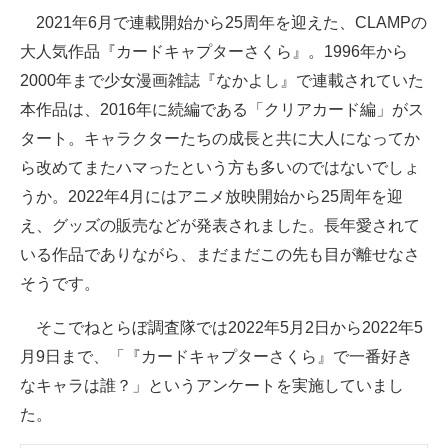
2021年6月で連載開始から25周年を迎えた、CLAMPの
ITの今と未来を見通す
大人気作品『カードキャプターさくら』。1996年から
2000年まで少女漫画雑誌『なかよし』で連載されていた
スマホと通信の最新トレンド
本作品は、2016年に続編である「クリアカード編」がス
進化するPCとデバイスの未来
タート。キャラクターたちの成長と共に大人になってか
ら改めてまたハマったという方も多いのではないでしょ
好きが集まる 比べて選べる
うか。2022年4月にはアニメ放映開始から25周年を迎
ビジネスと働き方のヒント
え、グッズの販売などが発表されました。長年愛されて
いる作品でありながら、まだまだこの先も目が離せなさ
AI活用のいまが分かる
そうです。
企業ITのトレンドを詳説
そこでねとらぼ調査隊では2022年5月2日から2022年5
経営リーダーのコミュニティ
月9日まで、「『カードキャプターさくら』で一番好き
なキャラは誰？」というアンケートを実施していまし
マーケ×ITの今がよく分かる
た。
ITエンジニア向け専門サイト