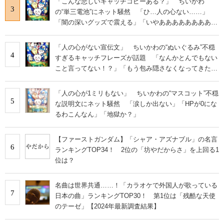
「こんな悲しいキャッチコピーある？」 ちいかわ
3
の“単三電池”にネット騒然 「ひ…人の心ない……」
「闇の深いグッズで震える」「いやあああああああああ
あ」
「人の心がない宣伝文」 ちいかわの“ぬいぐるみ”不穏
4
すぎるキャッチフレーズが話題 「なんかとんでもない
こと言ってない！？」「もう包み隠さなくなってきた
な」
「人の心が1ミリもない」 ちいかわの“マスコット”不穏
5
な説明文にネット騒然 「涙しか出ない」「HPが0にな
るわこんなん」「地獄か？」
【ファーストガンダム】「シャア・アズナブル」の名言
6
ランキングTOP34！ 2位の「坊やだからさ」を上回る1
位は？
名曲は世界共通……！「カラオケで外国人が歌っている
7
日本の曲」ランキングTOP30！ 第1位は「残酷な天使
のテーゼ」【2024年最新調査結果】