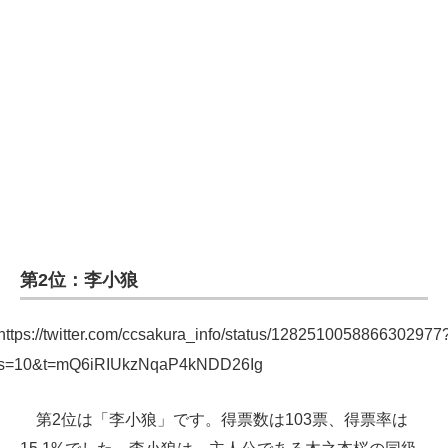
第2位：李小狼
https://twitter.com/ccsakura_info/status/1282510058866302977
s=10&t=mQ6iRIUkzNqaP4kNDD26Ig
第2位は「李小狼」です。得票数は103票、得票率は