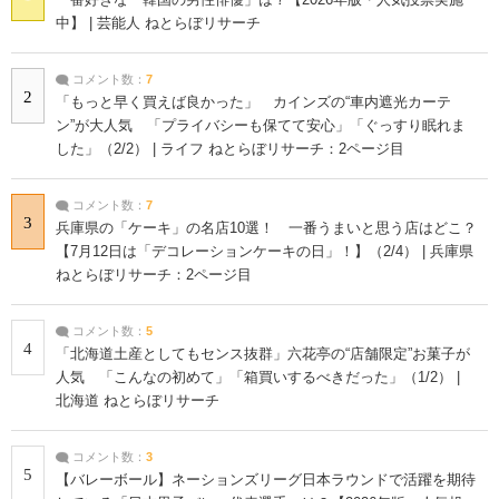
中】 | 芸能人 ねとらぼリサーチ
コメント数：
7
2
「もっと早く買えば良かった」 カインズの“車内遮光カーテ
ン”が大人気 「プライバシーも保てて安心」「ぐっすり眠れま
した」（2/2） | ライフ ねとらぼリサーチ：2ページ目
コメント数：
7
3
兵庫県の「ケーキ」の名店10選！ 一番うまいと思う店はどこ？
【7月12日は「デコレーションケーキの日」！】（2/4） | 兵庫県
ねとらぼリサーチ：2ページ目
コメント数：
5
4
「北海道土産としてもセンス抜群」六花亭の“店舗限定”お菓子が
人気 「こんなの初めて」「箱買いするべきだった」（1/2） |
北海道 ねとらぼリサーチ
コメント数：
3
5
【バレーボール】ネーションズリーグ日本ラウンドで活躍を期待