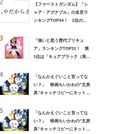
2
ッズで震える」「いやあああ
【ファーストガンダム】「シ
あああああああ」
ャア・アズナブル」の名言ラ
ンキングTOP34！ 2位の
「坊やだからさ」を上回る1位
3
は？
「強いと思う歴代プリキュ
ア」ランキングTOP31！ 第
1位は「キュアブラック（美墨
なぎさ）」【2024年最新投票
4
結果】
「なんかえぐいこと言ってな
い？」 映画ちいかわの“文房
具”キャッチコピーにネット騒
然 「どこに置いてきた
5
の？！心ッ！！」「怖い怖い
「なんかえぐいこと言ってな
怖い怖い怖い怖い怖い」
い？」 映画ちいかわの“文房
具”キャッチコピーにネット騒