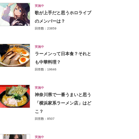
実施中
歌が上手だと思うホロライブ
のメンバーは？
回答数：23859
実施中
ラーメンって日本食？それと
も中華料理？
回答数：19646
実施中
神奈川県で一番うまいと思う
「横浜家系ラーメン店」はど
こ？
回答数：8507
実施中