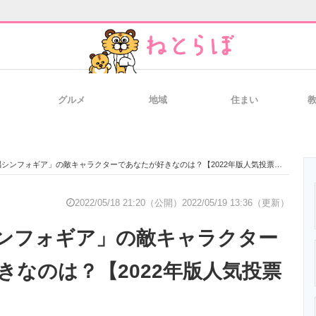
グルメ
地域
住まい
と未来を見通す
スマホと通信の最新トレンド
進化するPCとデ
シンフォギア」の敵キャラクターであなたが好きなのは？【2022年版人気投票実施中】
のいまが分かる
企業ITのトレンドを詳説
経営リーダーの
2022/05/18 21:20（公開）
2022/05/19 13:36（更新）
ンフォギア」の敵キャラクター
T製品の総合サイト
IT製品の技術・比較・事例
製造業のIT導入
きなのは？【2022年版人気投票