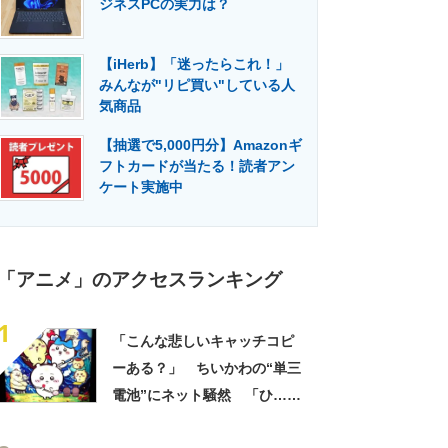
ジネスPCの実力は？
門メディア
建設×テクノロジーの最前線
【iHerb】「迷ったらこれ！」
みんなが"リピ買い"している人
気商品
【抽選で5,000円分】Amazonギ
フトカードが当たる！読者アン
ケート実施中
「アニメ」のアクセスランキング
1
「こんな悲しいキャッチコピ
ーある？」 ちいかわの“単三
電池”にネット騒然 「ひ…人
の心ない……」「闇の深いグ