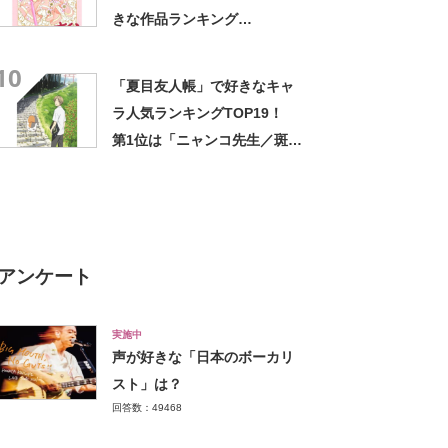
きな作品ランキング
TOP24！ 1位は「カードキ
10
ャプターさくら」に決定！
「夏目友人帳」で好きなキャ
【2023年投票結果】
ラ人気ランキングTOP19！
第1位は「ニャンコ先生／斑」
【2023年最新投票結果】
アンケート
実施中
声が好きな「日本のボーカリ
スト」は？
回答数：49468