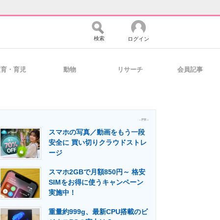
検索
ログイン
教育・育児
動物
リサーチ
会員記事
バイスの未来
好きが集まる 比べて選べる
- PR -
スマホの写真／動画をもう一段
コミュニティ
マーケ×ITの今がよく分かる
安全に 買い切りクラウドストレ
ージ
スマホ2GBで月額850円～ 格安
・活用を支援
SIMをお得に使うキャンペーン
実施中！
重量約999g、最新CPU搭載のビ