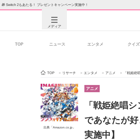
🎁 Switch 2もあたる！ プレゼントキャンペーン実施中！
メディア
TOP
ニュース
エンタメ
クイズ
注目記事を集めた総合ページ
ITの今
TOP
>
リサーチ
>
エンタメ
>
アニメ
>
「戦姫絶唱
ビジネスと働き方のヒント
AI活用
アニメ
「戦姫絶唱シ
ITエンジニア向け専門サイト
企業向けI
であなたが好
出典「Amazon.co.jp」
実施中】