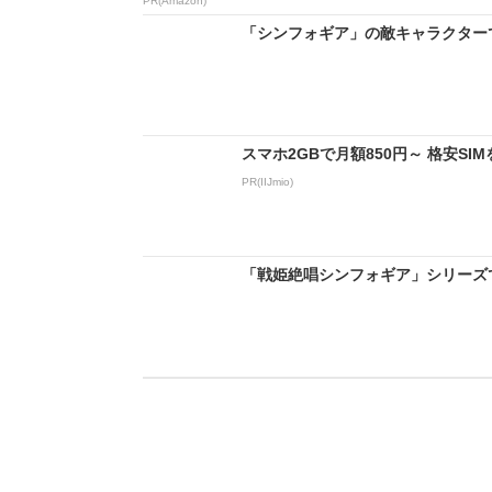
PR(Amazon)
「シンフォギア」の敵キャラクターであ
スマホ2GBで月額850円～ 格安S
PR(IIJmio)
「戦姫絶唱シンフォギア」シリーズで