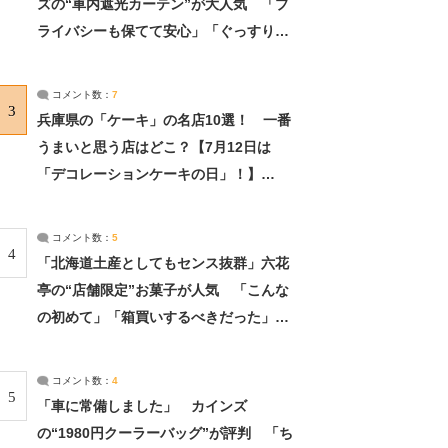
ズの“車内遮光カーテン”が大人気 「プ
ライバシーも保てて安心」「ぐっすり眠
れました」（2/2） | ライフ ねとらぼリ
サーチ：2ページ目
コメント数：
7
3
兵庫県の「ケーキ」の名店10選！ 一番
うまいと思う店はどこ？【7月12日は
「デコレーションケーキの日」！】
（2/4） | 兵庫県 ねとらぼリサーチ：2ペ
ージ目
コメント数：
5
4
「北海道土産としてもセンス抜群」六花
亭の“店舗限定”お菓子が人気 「こんな
の初めて」「箱買いするべきだった」
（1/2） | 北海道 ねとらぼリサーチ
コメント数：
4
5
「車に常備しました」 カインズ
の“1980円クーラーバッグ”が評判 「ち