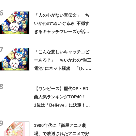
然 「どこに置いてきた
6
の？！心ッ！！」「怖い怖い
「人の心がない宣伝文」 ち
怖い怖い怖い怖い怖い」
いかわの“ぬいぐるみ”不穏す
ぎるキャッチフレーズが話
題 「なんかとんでもないこ
7
と言ってない！？」「もう包
「こんな悲しいキャッチコピ
み隠さなくなってきたな」
ーある？」 ちいかわの“単三
電池”にネット騒然 「ひ…人
の心ない……」「闇の深いグ
8
ッズで震える」「いやあああ
【ワンピース】歴代OP・ED
あああああああ」
曲人気ランキングTOP40！
1位は「Believe」に決定！
【2021年投票結果】
9
1990年代に「衛星アニメ劇
場」で放送されたアニメで好