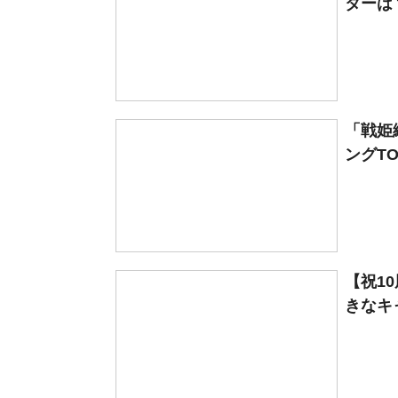
ターは？
「戦姫
ングTO
【祝1
きなキ