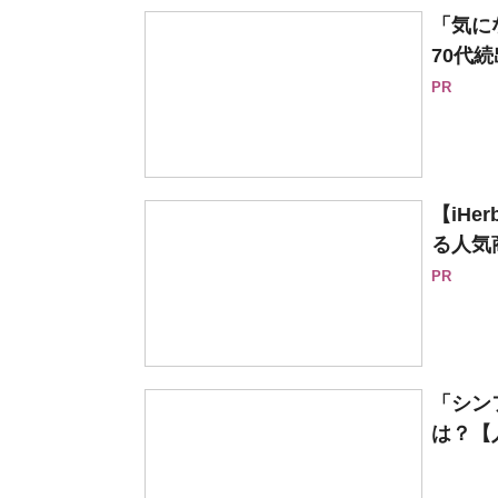
「気に
70代続
PR
【iH
る人気
PR
「シン
は？【人