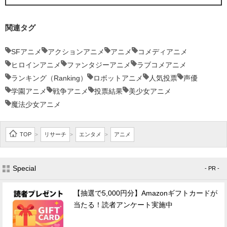
関連タグ
SFアニメ
アクションアニメ
アニメ
コメディアニメ
ヒロインアニメ
ファンタジーアニメ
ラブコメアニメ
ランキング（Ranking）
ロボットアニメ
人気投票
声優
学園アニメ
戦争アニメ
投票結果
美少女アニメ
魔法少女アニメ
TOP
リサーチ
エンタメ
アニメ
>
>
>
Special
- PR -
【抽選で5,000円分】Amazonギフトカードが
当たる！読者アンケート実施中