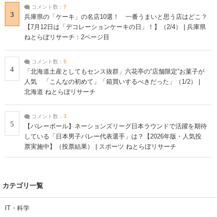
コメント数：
7
3
兵庫県の「ケーキ」の名店10選！ 一番うまいと思う店はどこ？
【7月12日は「デコレーションケーキの日」！】（2/4） | 兵庫県
ねとらぼリサーチ：2ページ目
コメント数：
5
4
「北海道土産としてもセンス抜群」六花亭の“店舗限定”お菓子が
人気 「こんなの初めて」「箱買いするべきだった」（1/2） |
北海道 ねとらぼリサーチ
コメント数：
3
5
【バレーボール】ネーションズリーグ日本ラウンドで活躍を期待
している「日本男子バレー代表選手」は？【2026年版・人気投
票実施中】（投票結果） | スポーツ ねとらぼリサーチ
カテゴリ一覧
IT・科学