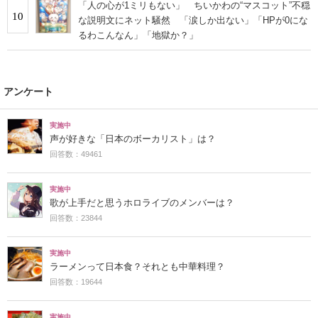
「人の心が1ミリもない」 ちいかわの“マスコット”不穏
10
な説明文にネット騒然 「涙しか出ない」「HPが0にな
るわこんなん」「地獄か？」
アンケート
実施中
声が好きな「日本のボーカリスト」は？
回答数：49461
実施中
歌が上手だと思うホロライブのメンバーは？
回答数：23844
実施中
ラーメンって日本食？それとも中華料理？
回答数：19644
実施中