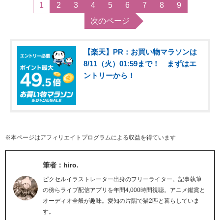
1
2
3
4
5
6
7
8
9
次のページ
【楽天】PR：お買い物マラソンは
8/11（火）01:59まで！ まずはエ
ントリーから！
※本ページはアフィリエイトプログラムによる収益を得ています
筆者：hiro.
ピクセルイラストレーター出身のフリーライター。記事執筆
の傍らライブ配信アプリを年間4,000時間視聴。アニメ鑑賞と
オーディオ全般が趣味。愛知の片隅で猫2匹と暮らしていま
す。