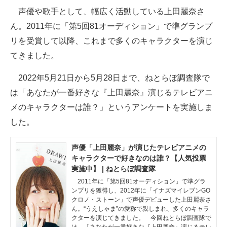
声優や歌手として、幅広く活動している上田麗奈さ
ITの今と未来を見通す
ん。2011年に「第5回81オーディション」で準グランプ
リを受賞して以降、これまで多くのキャラクターを演じ
スマホと通信の最新トレンド
てきました。
進化するPCとデバイスの未来
2022年5月21日から5月28日まで、ねとらぼ調査隊で
好きが集まる 比べて選べる
は「あなたが一番好きな『上田麗奈』演じるテレビアニ
メのキャラクターは誰？」というアンケートを実施しま
ビジネスと働き方のヒント
した。
AI活用のいまが分かる
声優「上田麗奈」が演じたテレビアニメの
企業ITのトレンドを詳説
キャラクターで好きなのは誰？【人気投票
実施中】 | ねとらぼ調査隊
経営リーダーのコミュニティ
2011年に「第5回81オーディション」で準グラ
ンプリを獲得し、2012年に「イナズマイレブンGO
マーケ×ITの今がよく分かる
クロノ・ストーン」で声優デビューした上田麗奈さ
ん。“うえしゃま”の愛称で親しまれ、多くのキャラ
ITエンジニア向け専門サイト
クターを演じてきました。 今回ねとらぼ調査隊で