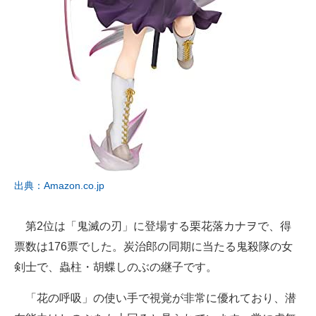
出典：Amazon.co.jp
第2位は「鬼滅の刃」に登場する栗花落カナヲで、得
票数は176票でした。炭治郎の同期に当たる鬼殺隊の女
剣士で、蟲柱・胡蝶しのぶの継子です。
「花の呼吸」の使い手で視覚が非常に優れており、潜