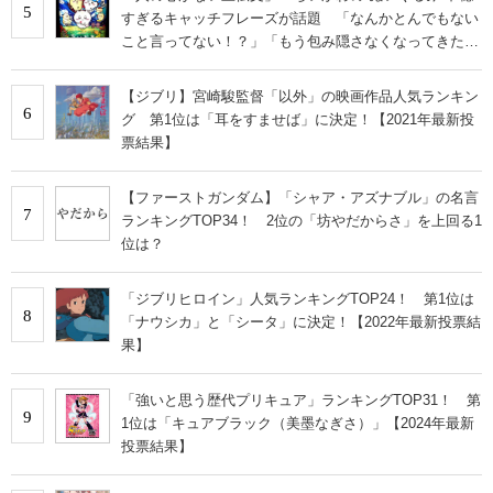
5
すぎるキャッチフレーズが話題 「なんかとんでもない
こと言ってない！？」「もう包み隠さなくなってきた
な」
【ジブリ】宮崎駿監督「以外」の映画作品人気ランキン
6
グ 第1位は「耳をすませば」に決定！【2021年最新投
票結果】
【ファーストガンダム】「シャア・アズナブル」の名言
7
ランキングTOP34！ 2位の「坊やだからさ」を上回る1
位は？
「ジブリヒロイン」人気ランキングTOP24！ 第1位は
8
「ナウシカ」と「シータ」に決定！【2022年最新投票結
果】
「強いと思う歴代プリキュア」ランキングTOP31！ 第
9
1位は「キュアブラック（美墨なぎさ）」【2024年最新
投票結果】