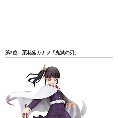
第2位：栗花落カナヲ「鬼滅の刃」