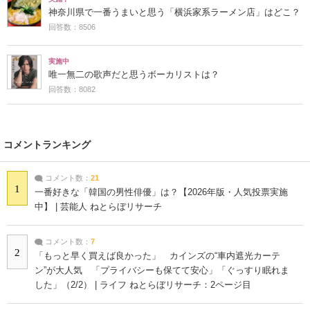
神奈川県で一番うまいと思う「横浜家系ラーメン店」はどこ？
回答数：8506
実施中
唯一無二の歌声だと思うボーカリストは？
回答数：8082
コメントランキング
コメント数：
21
1
一番好きな「韓国の男性俳優」は？【2026年版・人気投票実施
中】 | 芸能人 ねとらぼリサーチ
コメント数：
7
2
「もっと早く買えば良かった」 カインズの“車内遮光カーテ
ン”が大人気 「プライバシーも保てて安心」「ぐっすり眠れま
した」（2/2） | ライフ ねとらぼリサーチ：2ページ目