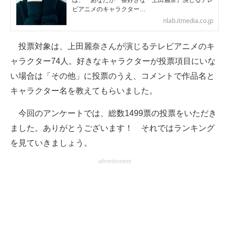
は、「あなたが一番好きな『上田麗奈』演じるテレ
ビアニメのキャラクター…
企業向けIT製品の総合サイト
nlab.itmedia.co.jp
IT製品の技術・比較・事例
投票対象は、上田麗奈さんが演じるテレビアニメのキ
製造業のIT導入・活用を支援
ャラクター74人。好きなキャラクターが投票項目にいな
い場合は「その他」に投票のうえ、コメントで作品名と
モノづくり技術者専門サイト
キャラクター名を教えてもらいました。
エレクトロニクス専門サイト
今回のアンケートでは、総数1499票の投票をいただき
電子設計の基本と応用
ました。ありがとうございます！ それではランキング
を見ていきましょう。
エネルギーの専門メディア
advertisement
建設×テクノロジーの最前線
ちょっと気になるネットの話題