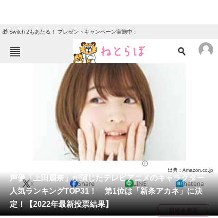
🎁 Switch 2もあたる！ プレゼントキャンペーン実施中！
ねとらぼメニュー
TOP
ニュース
エンタメ
クイズ
グルメ
地域
住まい
教育・育児
動物
リサーチ
アニメ
2022/05/31 22:50（公開）
出典：Amazon.co.jp
会員記事
声優「上田麗奈」が演じたテレビアニメのキャラクター
X
Share
LINE
hatena
人気ランキングTOP31！ 第1位は「新条アカネ」に決
メディア
定！【2022年最新投票結果】
目次を表示
注目記事を集めた総合ページ